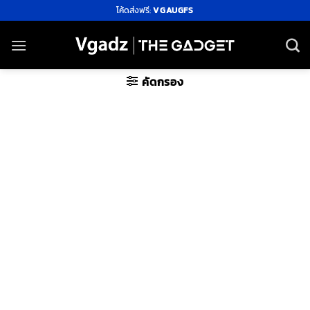
ข้าม
โค้ดส่งฟรี:
VGAUGFS
ไป
ยัง
เนื้อหา
คัดกรอง