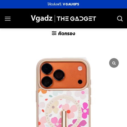
ข้าม
โค้ดส่งฟรี:
VGAUGFS
ไป
ยัง
เนื้อหา
คัดกรอง