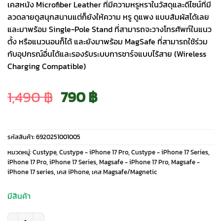
เคสหนัง Microfiber Leather ที่มีความหรูหราในวัสดุและดีไซน์ที่มี
ลวดลายดูสนุกสนานแต่ก็ยังให้ความ หรู ดูแพง แบบสัมผัสได้เลย
และมาพร้อม Single-Pole Stand ที่สามารถจะวางโทรศัพท์ในแนว
ตั้ง หรือแนวนอนก็ได้ และยังมาพร้อม MagSafe ที่สามารถใช้ร่วม
กับอุปกรณ์อื่นได้และรองรับระบบการชาร์จแบบไร้สาย (Wireless
Charging Compatible)
Original
Current
1,490
฿
790
฿
price
price
รหัสสินค้า:
6920251001005
was:
is:
หมวดหมู่:
Custype
,
Custype - iPhone 17 Pro
,
Custype - iPhone 17 Series
,
iPhone 17 Pro
,
iPhone 17 Series
,
Magsafe - iPhone 17 Pro
,
Magsafe -
iPhone 17 series
,
เคส iPhone
,
เคส Magsafe/Magnetic
1,490 ฿.
790 ฿.
มีสินค้า
จำนวน Custype รุ่น Progrip Leather Case with Printing (Magsafe) - เคส i