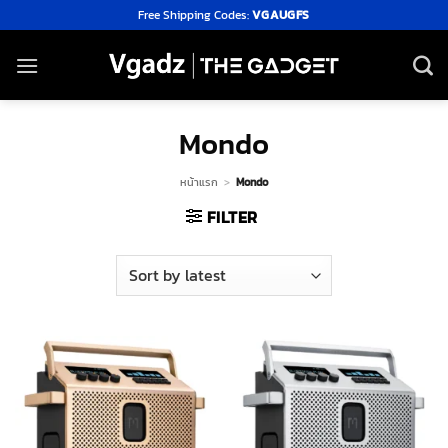
Skip
Free Shipping Codes:
VGAUGFS
to
content
Mondo
หน้าแรก
>
Mondo
FILTER