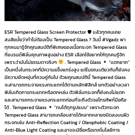
ESR Tempered Glass Screen Protector 🛡 เเล้วทุกคนเคย
สงสัยมั้ยว่าทำไม่ต้องเป็น Tempered Glass ? วันนี้ #Vgadz พา
ทุกคนมารู้จักคุณสมบัติที่พิเศษของเนื้อกระจก Tempered Glass
ที่แบรนด์ฟิล์มคุณภาพสูงอย่าง ESR เลือกใช้อยากให้ทุกคนรู้จัก
เพราะว่ามันไม่ธรรมดาจริงๆ
. Tempered Glass
“เเตกยาก”
เป็นหนึ่งในกระจกที่มีความแข็งแกร่งสูง แต่ในขณะเดียวกันก็ยังคง
มีความยืดหยุ่นที่ควบคู่กันไป ด้วยคุณสมบัตินี้ Tempered Glass
จะสามารถกระจายแรงกระแทกได้ตามหลักฟิสิกส์ ยกตัวอย่างเวลา
ฟิล์มเกิดการกระแทกหรือตกหล่น ตัวฟิล์มกระจกก็ยังคงไม่แตก
และสามารถกระจายแรงกระแทกก่อนที่จะถึงตัวจอโทรศัพท์มือถือ
ได้ . Tempered Glass
“ทนได้ทุกรูปแบบ” เพราะตัวกระจก
Tempered Glass สามารถเคลือบสารได้หลากหลายชนิดลงบนผิว
กระจกเช่น Anti-Reflection Coating / Oleophobic Coating /
Anti-Blue Light Coating และอาจจะมีชื่อหรือเทคโนโลยีการ