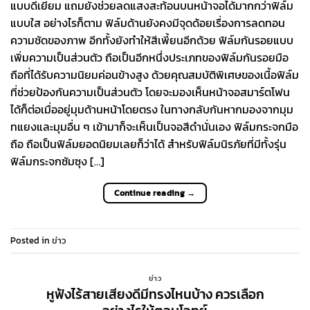
แบบดีเยี่ยม แถมยังช่วยลดแสงสะท้อนบนหน้าจอได้มากกว่าฟิล์ม
แบบใส อย่างไรก็ตาม ฟิล์มด้านยังคงมีจุดด้อยเรื่องการลดทอน
ความชัดของภาพ อีกทั้งยังทำให้สีเพี้ยนอีกด้วย ฟิล์มกันรอยแบบ
เพิ่มความเป็นส่วนตัว ถือเป็นอีกหนึ่งประเภทของฟิล์มกันรอยมือ
ถือที่ได้รับความนิยมค่อนข้างสูง ด้วยคุณสมบัติพิเศษของเนื้อฟิล์ม
ที่ช่วยป้องกันความเป็นส่วนตัว โดยจะมองเห็นหน้าจอสมาร์ตโฟน
ได้ก็ต่อเมื่ออยู่มุมด้านหน้าโดยตรง ในทางกลับกันหากมองจากมุม
ทแยงและมุมอื่น ๆ เข้ามาก็จะเห็นเป็นจอสีดำนั่นเอง ฟิล์มกระจกมือ
ถือ ถือเป็นฟิล์มยอดนิยมเลยก็ว่าได้ สำหรับฟิล์มนิรภัยที่มีทั้งรุ่น
ฟิล์มกระจกซัมซุง […]
Continue reading
→
Posted in
ข่าว
ข่าว
หูฟังไร้สายเสียงดีมีทรงไหนบ้าง ควรเลือก