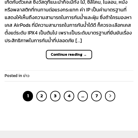
เกิดกับตัวเคส ซึ่งวัสดุที่แนะนำก็จะมีทั้ง ไม้, ซิลิโคน, ไนลอน, หนัง
หรือพลาสติกที่ทนทานต่อแรงกระแทก ค่า IP เป็นค่ามาตรฐานที่
แสดงให้เห็นถึงความสามารถในการกันน้ำและฝุ่น ซึ่งถ้าใครมองหา
เคส AirPods ที่มีความสามารถในการกันน้ำได้ดี ก็ควรจะเลือกเคส
ตั้งแต่ระดับ IPX4 เป็นต้นไป เพราะเป็นระดับมาตรฐานที่ยืนยันเรื่อง
ประสิทธิภาพในการกันน้ำที่ปลอดภัย […]
Continue reading
→
Posted in
ข่าว
1
2
3
4
…
7