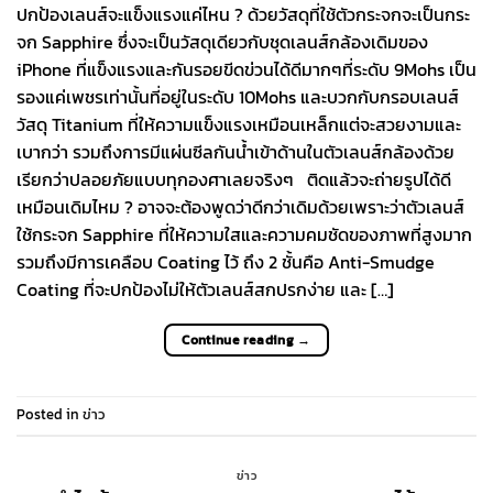
ปกป้องเลนส์จะแข็งแรงแค่ไหน ? ด้วยวัสดุที่ใช้ตัวกระจกจะเป็นกระ
จก Sapphire ซึ่งจะเป็นวัสดุเดียวกับชุดเลนส์กล้องเดิมของ
iPhone ที่แข็งแรงและกันรอยขีดข่วนได้ดีมากๆที่ระดับ 9Mohs เป็น
รองแค่เพชรเท่านั้นที่อยู่ในระดับ 10Mohs และบวกกับกรอบเลนส์
วัสดุ Titanium ที่ให้ความแข็งแรงเหมือนเหล็กแต่จะสวยงามและ
เบากว่า รวมถึงการมีแผ่นซีลกันน้ำเข้าด้านในตัวเลนส์กล้องด้วย
เรียกว่าปลอยภัยแบบทุกองศาเลยจริงๆ ติดแล้วจะถ่ายรูปได้ดี
เหมือนเดิมไหม ? อาจจะต้องพูดว่าดีกว่าเดิมด้วยเพราะว่าตัวเลนส์
ใช้กระจก Sapphire ที่ให้ความใสและความคมชัดของภาพที่สูงมาก
รวมถึงมีการเคลือบ Coating ไว้ ถึง 2 ชั้นคือ Anti-Smudge
Coating ที่จะปกป้องไม่ให้ตัวเลนส์สกปรกง่าย และ […]
Continue reading
→
Posted in
ข่าว
ข่าว