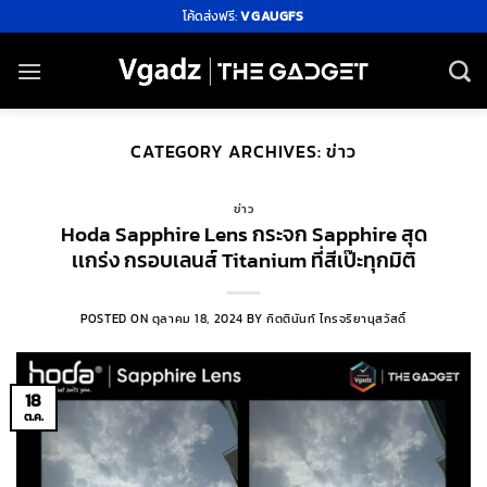
ข้าม
โค้ดส่งฟรี:
VGAUGFS
ไป
ยัง
เนื้อหา
CATEGORY ARCHIVES:
ข่าว
ข่าว
Hoda Sapphire Lens กระจก Sapphire สุด
เเกร่ง กรอบเลนส์ Titanium ที่สีเป๊ะทุกมิติ
POSTED ON
ตุลาคม 18, 2024
BY
กิตตินันท์ ไกรจริยานุสวัสดิ์
18
ต.ค.