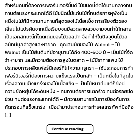
สำหรับคนที่ต้องการเฟอร์นิเจอร์ชั้นดี ไม้ชนิดนี้ดัดได้ปานกลางทน
ทานต่อเเรงกระเเทกได้ดี ไม้ชนิดนี้มีแก่นไม้ที่ทนต่อการผุพังเป็น
หนึ่งในไม้ที่มีความทนทานที่สุดของไม้เนื้อเเข็ง การเรียงตัวของ
เสี้ยนไม้แปรผันจากเนื้อเรียบจนมีลวดลายสวยงามจนทำให้กลาย
เป็นเอกลักษณ์ที่โดดเด่นของไม้วอลนัท จึงทำให้ในปัจจุบันไม้วอ
ลนัทมีมูลค่าสูงและหายาก คุณสมบัติของไม้ Walnut – ไม้
Walnut เป็นไม้ยืนต้นที่มีอายุนานได้ถึง 400-600 ปี – เป็นไม้ที่จัด
ว่าหายาก และมีความต้องการสูงในตลาด – ไม้มีราคาแพง ใช้
ประกอบการผลิตเฟอร์นิเจอร์ที่ให้ความหรูหรา – ใช้ประกอบการทำ
เฟอร์นิเจอร์ที่ต้องการความแข็งแรงเป็นหลัก – เป็นหนึ่งในที่สุดใน
เรื่องความแข็งแกร่งของไม้เนื้อแข็ง – เป็นไม้หนาทึบแต่ก็ยังมี
ความยืดหยุ่นได้ระดับหนึ่ง – ทนทานต่อการแตกร้าว ทนต่อรอยขีด
ข่วน ทนต่อแรงกระแทกได้ดี – มีความสามารถในการป้องกันการ
กัดกร่อนที่แข็งแกร่ง เมื่อนำมาประกอบการทำเคสโทรศัพท์มือถือ
[…]
Continue reading
→