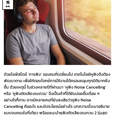
15
ธ.ค.
ด้วยไลฟ์สไตล์ ‘การฟัง’ ของคนที่เปลี่ยนไป เทคโนโลยีหูฟังจึงต้อง
พัฒนาตาม เพื่อให้ตอบโจทย์การใช้งานได้ครอบคลุมทุกมิติมากยิ่ง
ขึ้น ด้วยเหตุนี้ ในช่วงหลายปีที่ผ่านมา ‘หูฟัง Noise Cancelling’
หรือ ‘หูฟังตัดเสียงรบกวน’ จึงเป็นคำที่ได้ยินบ่อยขึ้นเรื่อย ๆ
อย่างไรก็ตาม อาจมีหลายคนที่ยังสงสัยว่าหูฟัง Noise
Cancelling คืออะไร และมีประโยชน์อย่างไร บทความนี้จะมาอธิบาย
แบบจบครบในที่เดียว พร้อมแนะนำหูฟังตัดเสียงรบกวน 2 รุ่นสุด