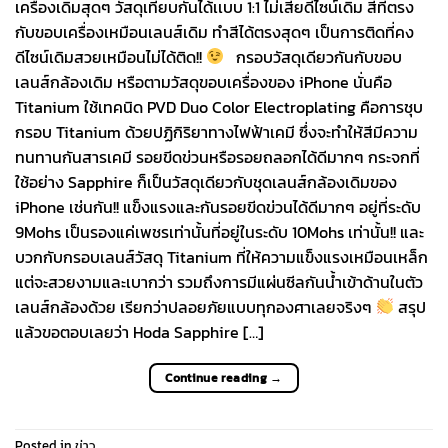
เครื่องเดิมสุดๆ วัสดุเทียบกันได้เเบบ 1:1 ไม่เสียดีไซน์เดิม สีที่ตรง
กับขอบเครื่องเหมือนเลนส์เดิม ทำสีได้ตรงสุดๆ เป็นการติดที่คง
ดีไซน์เดิมสวยเหมือนไม่ได้ติด!!
กรอบวัสดุเดียวกันกับขอบ
เลนส์กล้องเดิม หรือตามวัสดุขอบเครื่องของ iPhone นั่นคือ
Titanium ใช้เทคนิด PVD Duo Color Electroplating คือการชุบ
กรอบ Titanium ด้วยปฏิกิริยาทางไฟฟ้าเคมี ซึ่งจะทำให้สีมีความ
ทนทานกันสารเคมี รอยขีดข่วนหรือรอยถลอกได้ดีมากๆ กระจกที่
ใช้อย่าง Sapphire ก็เป็นวัสดุเดียวกับชุดเลนส์กล้องเดิมของ
iPhone เช่นกัน!! แข็งแรงและกันรอยขีดข่วนได้ดีมากๆ อยู่ที่ระดับ
9Mohs เป็นรองแค่เพชรเท่านั้นที่อยู่ในระดับ 10Mohs เท่านั้น!! และ
บวกกับกรอบเลนส์วัสดุ Titanium ที่ให้ความแข็งแรงเหมือนเหล็ก
แต่จะสวยงามและเบากว่า รวมถึงการมีแผ่นซีลกันน้ำเข้าด้านในตัว
เลนส์กล้องด้วย เรียกว่าปลอยภัยแบบทุกองศาเลยจริงๆ
สรุป
แล้วขอตอบเลยว่า Hoda Sapphire […]
Continue reading
→
Posted in
ข่าว