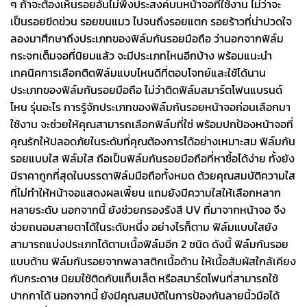
ๆ ถ้าจะต้องเห็นรอยอันไม่พึงประสงค์บนหน้าจอที่ใช้งาน ไม่ว่าจะ
เป็นรอยขีดข่วน รอยขนแมว ไปจนถึงรอยแตก รอยร้าวที่น่าปวดใจ
ลองมาศึกษาถึงประเภทของฟิล์มกันรอยมือถือ ว่านอกจากฟิล์ม
กระจกเต็มจอที่นิยมแล้ว จะมีประเภทไหนอีกบ้าง พร้อมแนะนำ
เทคนิคการเลือกติดฟิล์มแบบไหนดีที่ตอบโจทย์และใช้ได้นาน
ประเภทของฟิล์มกันรอยมือถือ ไม่ว่าติดฟิล์มสมาร์ตโฟนแบรนด์
ไหน รุ่นอะไร การรู้จักประเภทของฟิล์มกันรอยหน้าจอก่อนเลือกมา
ใช้งาน จะช่วยให้คุณสามารถเลือกฟิล์มที่ใช่ พร้อมปกป้องหน้าจอที่
คุณรักให้ปลอดภัยในระดับที่คุณต้องการได้อย่างเหมาะสม ฟิล์มกัน
รอยแบบใส ฟิล์มใส ถือเป็นฟิล์มกันรอยมือถือที่หาซื้อได้ง่าย ทั้งยัง
มีราคาถูกที่สุดในบรรดาฟิล์มมือถือทั้งหมด ด้วยคุณสมบัติความใส
ที่ไม่ทำให้หน้าจอแสดงผลเพี้ยน แถมยังมีความใสให้เลือกหลาก
หลายระดับ นอกจากนี้ ยังช่วยกรองรังสี UV ที่มาจากหน้าจอ จึง
ช่วยถนอมสายตาได้ในระดับหนึ่ง อย่างไรก็ตาม ฟิล์มแบบใสยัง
สามารถแบ่งประเภทได้ตามเนื้อฟิล์มอีก 2 ชนิด ดังนี้ ฟิล์มกันรอย
แบบด้าน ฟิล์มกันรอยจากพลาสติกเนื้อด้าน ให้เนื้อสัมผัสใกล้เคียง
กับกระดาษ นิยมใช้ติดกับแท็บเล็ต หรือสมาร์ตโฟนที่สามารถใช้
ปากกาได้ นอกจากนี้ ยังมีคุณสมบัติในการป้องกันลายนิ้วมือได้