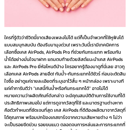
ใครที่รู้ตัวว่าชีวิตนี้ขาดเสียงเพลงไม่ได้ แต่ก็เป็นจำพวกที่ใช้หูฟังได้
แบบสมบุกสมบัน ต้องรีบมามุงด่วน! เพราะวันนี้เรามีเทคนิคการ
เลือกซื้อเคส AirPods, AirPods Pro ที่ช่วยกันกระแทก พร้อมกัน
น้ำได้อย่างมั่นใจมาฝาก แถมตบท้ายด้วยลิสต์แนะนำเคส AirPods
และ AirPods Pro ยี่ห้อไหนดีบ้าง ใครอยากรู้ต้องมาดูที่นี่เลย ฮาวทู
เลือกเคส AirPods สายอึด! กันน้ำ-กันกระแทกได้ชัวร์ ก่อนจะตัดสิน
ใจซื้อ อย่าดูแค่รายละเอียดที่ระบุเอาไว้สั้น ๆ หน้ากล่อง เพราะบางที
แค่คำการันตีว่า “เคสนี้กันน้ำหรือกันกระแทกได้” อาจไม่ได้
หมายความว่าผลิตภัณฑ์ดังกล่าว จะมีคุณสมบัติด้านการใช้งานที่ได้
ประสิทธิภาพเสมอไป แต่การดูจากวัสดุที่ใช้ และมาตรฐานต่างหาก
คือตัวกำหนดที่ชัดเจนที่สุด เคส AirPods ที่ดีต้องผลิตมาจากวัสดุที่
ได้คุณภาพ พร้อมปกป้องเคสชาร์จจากความเสียหายต่าง ๆ ไม่ว่า
จะเป็นรอยขีดข่วน รอยขนแมว ตลอดจนการหล่นและการกระแทกที่