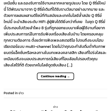
เหนือชั้น และรองรับการใช้งานหลากหลายรูปแบบ โดย Q ซีรี่ย์ใหม่
นี้ ได้พัฒนามาจาก Q ซีรี่ย์เดิมที่ได้รับรางวัลมาอย่างมากมาย และ
ด้วยการผสมผสานดีไซน์ที่ทันสมัยและเทคโนโลยีล้ำสมัย Q ซีรี่ย์
ใหม่นี้ จะนำเสียงระดับ HiFi สู่ผู้ฟังได้ดียิ่งกว่าที่เคย ในชุด Q ซีรี่ย์
นี้ประกอบไปด้วยลำโพง 8 รุ่นที่ถูกออกแบบมาเพื่อผู้ใช้งานที่อยาก
เพิ่มประสบการณ์ในการรับฟังเครื่องเสียงในบ้าน โดยครอบคลุม
ทุกความต้องการ ตั้งแต่การฟังเพลงสเตอริโอ ไปจนถึงระบบโฮม
เธียเตอร์แบบ multi-channel โดยไม่ว่าคุณจะกำลังดื่มด่ำกับภาพ
ยนตร์แอ็คชั่นหรือหลงทางในบทเพลงคลาสสิก เสียงที่โปร่งใสและ
เหมือนจริงจะมอบประสบการณ์เสียงที่โอบล้อมไปรอบตัวคุณ
เสียงใสไร้ที่ติ ด้วยเทคโนโลยีดูดซับเสียง […]
Continue reading
→
Posted in
ข่าว
ข่าว