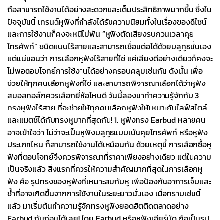
ถือสามารถใช้งานได้อย่างสะดวกและเต็มประสิทธิภาพมากขึ้น ซึ่งใน
ปัจจุบันนี้ เทรนด์หูฟังที่กำลังได้รับความนิยมทั้งในเรื่องของดีไซน์
และการใช้งานก็คงจะหนีไม่พ้น “หูฟังตัดเสียงรบกวนเวลาคุย
โทรศัพท์” ชนิดแบบไร้สายและสามารถเชื่อมต่อได้ด้วยบลูทูธนั่นเอง
แต่แน่นอนว่า การเลือกหูฟังไร้สายที่ใช่ แค่เสียงดีอย่างเดียวก็คงจะ
ไม่พอตอบโจทย์การใช้งานได้อย่างครอบคลุมเช่นกัน ดังนั้น เพื่อ
ช่วยให้ทุกคนเลือกหูฟังที่ใช่ และสามารถพิจารณาเลือกได้ว่าหูฟัง
สมอลทอล์กควรเลือกยี่ห้อไหนดี วันนี้ลองมาทำความรู้จักกับ 3
ทรงหูฟังไร้สาย ที่จะช่วยให้ทุกคนเลือกหูฟังให้เหมาะกับไลฟ์สไตล์
และแมตช์ได้กับทรงหูมากที่สุดกัน! 1. หูฟังทรง Earbud หลายคน
อาจเข้าใจว่า ไม่ว่าจะเป็นหูฟังบลูทูธแบบเน้นคุยโทรศัพท์ หรือหูฟัง
ประเภทไหน ก็สามารถใช้งานได้เหมือนกัน ด้วยเหตุนี้ การเลือกซื้อหู
ฟังที่ตอบโจทย์จึงควรพิจารณาที่ราคาเพียงอย่างเดียว แต่ในความ
เป็นจริงแล้ว สิ่งแรกที่ควรให้ความสำคัญมากที่สุดในการเลือกหู
ฟัง คือ รูปทรงของหูฟังที่เหมาะสมกับหู เพื่อป้องกันอาการเจ็บและ
ช้ำที่อาจเกิดขึ้นจากการใช้งานในระยะยาวนั่นเอง เมื่อทราบเช่นนี้
แล้ว มาเริ่มต้นทำความรู้จักทรงหูฟังยอดฮิตติดตลาดอย่าง
Earbud กันก่อนได้เลย! โดย Earbud หรือหูฟังเอียร์บัด ถือเป็นรูป