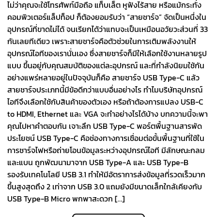
ไม่ว่าคุณจะใช้โทรศัพท์มือถือ แท็บเล็ต หูฟังไร้สาย หรือแม้กระทั่ง
คอมพิวเตอร์แล็ปท็อป ก็ต้องยอมรับว่า “สายชาร์จ” จัดเป็นหนึ่งใน
อุปกรณ์ที่ขาดไม่ได้ จนเรียกได้ว่าแทบจะเป็นเหมือนอวัยวะส่วนที่ 33
กันเลยทีเดียว เพราะสายชาร์จคือตัวช่วยในการเติมพลังงานให้
อุปกรณ์ไอทีของเรานั่นเอง ซึ่งสายชาร์จก็มีให้เลือกใช้งานหลายรูป
แบบ ขึ้นอยู่กับคุณสมบัติของแต่ละอุปกรณ์ และที่กำลังนิยมใช้กัน
อย่างแพร่หลายอยู่ในปัจจุบันก็คือ สายชาร์จ USB Type-C แล้ว
สายชาร์จประเภทนี้มีข้อดีกว่าแบบอื่นอย่างไร ทำไมบริษัทอุปกรณ์
ไอทีจึงเลือกใช้กับสินค้าของตัวเอง หรือถ้าต้องการแปลง USB-C
to HDMI, Ethernet และ VGA จะทำอย่างไรได้บ้าง บทความนี้จะพา
คุณไปหาคำตอบกัน เจาะลึก USB Type-C พอร์ตพื้นฐานสารพัด
ประโยชน์ USB Type-C คือช่องทางการเชื่อมต่อขั้นพื้นฐานที่ใช้ใน
การชาร์จไฟหรือถ่ายโอนข้อมูลระหว่างอุปกรณ์ไอที มีลักษณะกลม
และแบน ถูกพัฒนามาจาก USB Type-A และ USB Type-B
รองรับเทคโนโลยี USB 3.1 ทำให้มีอัตราการส่งข้อมูลที่รวดเร็วมาก
ขึ้นสูงสุดถึง 2 เท่าจาก USB 3.0 แถมยังมีขนาดเล็กใกล้เคียงกับ
USB Type-B Micro พกพาสะดวก […]