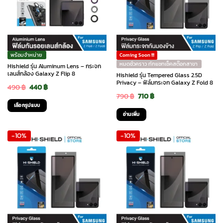
The
The
options
options
may
may
be
be
chosen
chosen
พร้อมจำหน่าย
Coming Soon !!!
on
on
หมดชั่วคราว ทักแชทเช็คสต๊อกสาขา
Hishield รุ่น Aluminum Lens – กระจก
the
the
เลนส์กล้อง Galaxy Z Flip 8
Hishield รุ่น Tempered Glass 2.5D
Privacy – ฟิล์มกระจก Galaxy Z Fold 8
product
product
Original
Current
490
฿
440
฿
Original
Current
page
page
790
฿
710
฿
price
price
เลือกรูปแบบ
price
price
was:
is:
อ่านเพิ่ม
This
was:
is:
490 ฿.
440 ฿.
product
-10%
-10%
790 ฿.
710 ฿.
has
multiple
variants.
The
options
may
be
chosen