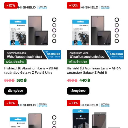
-10%
-10%
พร้อมจำหน่าย
พร้อมจำหน่าย
Hishield รุ่น Aluminum Lens – กระจก
Hishield รุ่น Aluminum Lens – กระจก
เลนส์กล้อง Galaxy Z Fold 8 Ultra
เลนส์กล้อง Galaxy Z Fold 8
Original
Current
Original
Current
590
฿
530
฿
490
฿
440
฿
price
price
price
price
เลือกรูปแบบ
เลือกรูปแบบ
was:
is:
was:
is:
This
This
-10%
-10%
590 ฿.
530 ฿.
490 ฿.
440 ฿.
product
product
has
has
multiple
multiple
variants.
variants.