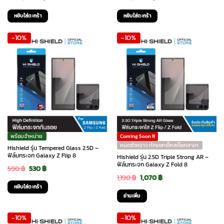
price
price
price
price
หยิบใส่ตะกร้า
หยิบใส่ตะกร้า
was:
is:
was:
is:
-10%
-10%
590 ฿.
530 ฿.
590 ฿.
530 ฿.
พร้อมจำหน่าย
Coming Soon !!!
หมดชั่วคราว ทักแชทเช็คสต๊อกสาขา
Hishield รุ่น Tempered Glass 2.5D –
ฟิล์มกระจก Galaxy Z Flip 8
Hishield รุ่น 2.5D Triple Strong AR –
ฟิล์มกระจก Galaxy Z Fold 8
Original
Current
590
฿
530
฿
Original
Current
1,190
฿
1,070
฿
price
price
หยิบใส่ตะกร้า
price
price
was:
is:
อ่านเพิ่ม
was:
is:
590 ฿.
530 ฿.
-10%
-10%
1,190 ฿.
1,070 ฿.