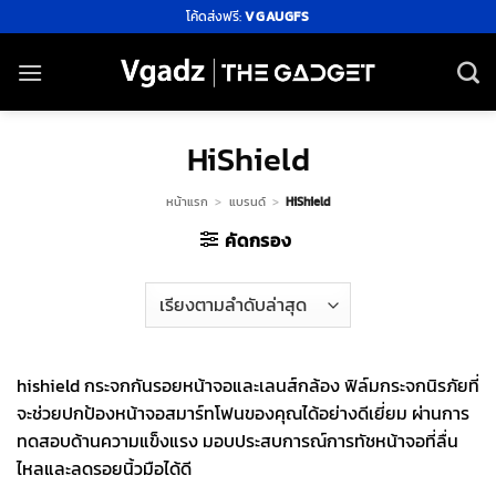
ข้าม
โค้ดส่งฟรี:
VGAUGFS
ไป
ยัง
เนื้อหา
HiShield
หน้าแรก
>
แบรนด์
>
HiShield
คัดกรอง
hishield กระจกกันรอยหน้าจอและเลนส์กล้อง ฟิล์มกระจกนิรภัยที่
จะช่วยปกป้องหน้าจอสมาร์ทโฟนของคุณได้อย่างดีเยี่ยม ผ่านการ
ทดสอบด้านความแข็งแรง มอบประสบการณ์การทัชหน้าจอที่ลื่น
ไหลและลดรอยนิ้วมือได้ดี