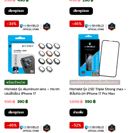
price
price
price
price
เลือกรูปแบบ
เลือกรูปแบบ
was:
is:
was:
is:
This
This
-34%
-46%
690 ฿.
490 ฿.
490 ฿.
290 ฿.
product
product
has
has
multiple
multiple
variants.
variants.
The
The
options
options
may
may
be
be
chosen
chosen
พร้อมจำหน่าย
หมดชั่วคราว ทักแชทเช็คสต๊อกสาขา
on
on
Hishield รุ่น Aluminum lens – กระจก
Hishield รุ่น 2.5D Triple Strong max –
the
the
เลนส์กล้อง iPhone 17
ฟิล์มกระจก iPhone 17 Pro Max
product
product
Original
Current
Original
Current
590
฿
390
฿
1,090
฿
590
฿
page
page
price
price
price
price
เลือกรูปแบบ
อ่านเพิ่ม
was:
is:
was:
is:
This
-46%
-52%
590 ฿.
390 ฿.
1,090 ฿.
590 ฿.
product
has