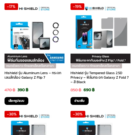
This
-17%
-19%
1,090 ฿.
690 ฿.
through
product
has
590 ฿
multiple
variants.
The
options
may
be
chosen
หมดชั่วคราว ทักแชทเช็คสต๊อกสาขา
หมดชั่วคราว ทักแชทเช็คสต๊อกสาขา
on
Hishield รุ่น Aluminum Lens – กระจก
Hishield รุ่น Tempered Glass 2.5D
the
เลนส์กล้อง Galaxy Z Flip 7
Privacy – ฟิล์มกระจก Galaxy Z Fold 7
– สี Black
product
Original
Current
Original
Current
470
฿
390
฿
850
฿
690
฿
page
price
price
price
price
เลือกรูปแบบ
อ่านเพิ่ม
was:
is:
was:
is:
This
-38%
-38%
470 ฿.
390 ฿.
850 ฿.
690 ฿.
product
has
multiple