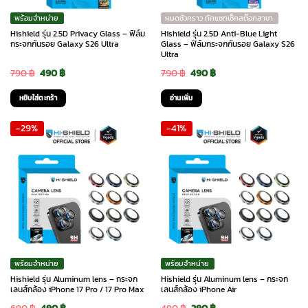
chosen
พร้อมจำหน่าย
หมดชั่วคราว ทักแชทเช็คสต๊อกสาขา
on
Hishield รุ่น 2.5D Privacy Glass – ฟิล์ม
Hishield รุ่น 2.5D Anti-Blue Light
the
กระจกกันรอย Galaxy S26 Ultra
Glass – ฟิล์มกระจกกันรอย Galaxy S26
Ultra
product
Original
Current
Original
Current
790
฿
490
฿
790
฿
490
฿
page
price
price
price
price
หยิบใส่ตะกร้า
อ่านเพิ่ม
was:
is:
was:
is:
-29%
-41%
790 ฿.
490 ฿.
790 ฿.
490 ฿.
พร้อมจำหน่าย
พร้อมจำหน่าย
Hishield รุ่น Aluminum lens – กระจก
Hishield รุ่น Aluminum lens – กระจก
เลนส์กล้อง iPhone 17 Pro / 17 Pro Max
เลนส์กล้อง iPhone Air
Original
Current
Original
Current
690
฿
490
฿
490
฿
290
฿