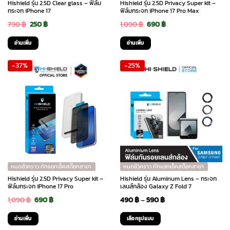
Hishield รุ่น 2.5D Clear glass – ฟิล์ม
Hishield รุ่น 2.5D Privacy Super kit –
กระจก iPhone 17
ฟิล์มกระจก iPhone 17 Pro Max
Original
Current
Original
Current
790
฿
250
฿
1,090
฿
690
฿
price
price
price
price
อ่านเพิ่ม
อ่านเพิ่ม
was:
is:
was:
is:
-37%
-25%
790 ฿.
250 ฿.
1,090 ฿.
690 ฿.
หมดชั่วคราว ทักแชทเช็คสต๊อกสาขา
หมดชั่วคราว ทักแชทเช็คสต๊อกสาขา
Hishield รุ่น 2.5D Privacy Super kit –
Hishield รุ่น Aluminum Lens – กระจก
ฟิล์มกระจก iPhone 17 Pro
เลนส์กล้อง Galaxy Z Fold 7
Original
Current
Price
1,090
฿
690
฿
490
฿
–
590
฿
price
price
range:
อ่านเพิ่ม
เลือกรูปแบบ
was:
is:
490 ฿