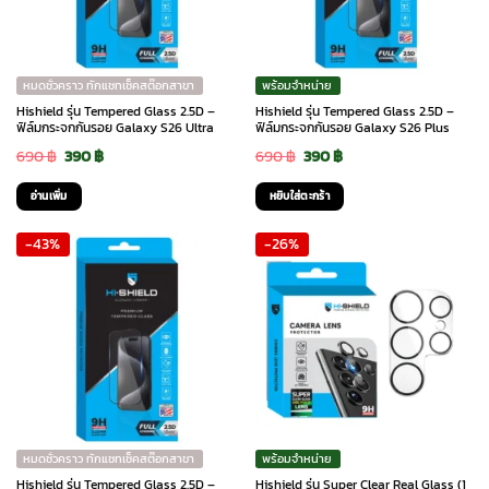
หมดชั่วคราว ทักแชทเช็คสต๊อกสาขา
พร้อมจำหน่าย
Hishield รุ่น Tempered Glass 2.5D –
Hishield รุ่น Tempered Glass 2.5D –
ฟิล์มกระจกกันรอย Galaxy S26 Ultra
ฟิล์มกระจกกันรอย Galaxy S26 Plus
Original
Current
Original
Current
690
฿
390
฿
690
฿
390
฿
price
price
price
price
อ่านเพิ่ม
หยิบใส่ตะกร้า
was:
is:
was:
is:
-43%
-26%
690 ฿.
390 ฿.
690 ฿.
390 ฿.
หมดชั่วคราว ทักแชทเช็คสต๊อกสาขา
พร้อมจำหน่าย
Hishield รุ่น Tempered Glass 2.5D –
Hishield รุ่น Super Clear Real Glass (1