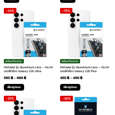
was:
is:
was:
is:
-34%
-35%
390 ฿.
250 ฿.
390 ฿.
250 ฿.
พร้อมจำหน่าย
พร้อมจำหน่าย
Hishield รุ่น Aluminium Lens – กระจก
Hishield รุ่น Aluminium Lens – กระจก
เลนส์กล้อง Galaxy S26 Ultra
เลนส์กล้อง Galaxy S26 Plus
Price
Price
590
฿
–
690
฿
450
฿
–
490
฿
range:
range:
เลือกรูปแบบ
เลือกรูปแบบ
590 ฿
450 ฿
This
This
-35%
-46%
through
through
product
product
has
has
690 ฿
490 ฿
multiple
multiple