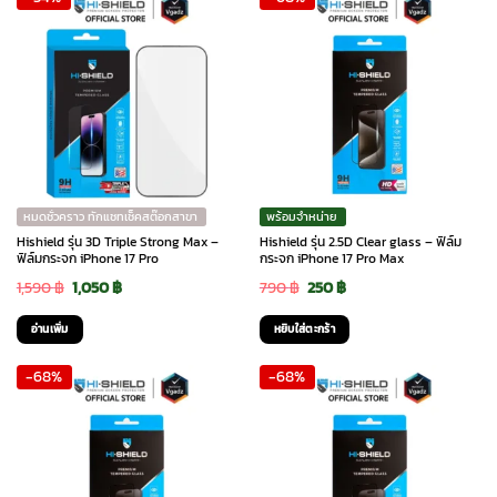
890 ฿.
590 ฿.
1,590 ฿.
1,050 ฿.
หมดชั่วคราว ทักแชทเช็คสต๊อกสาขา
พร้อมจำหน่าย
Hishield รุ่น 3D Triple Strong Max –
Hishield รุ่น 2.5D Clear glass – ฟิล์ม
ฟิล์มกระจก iPhone 17 Pro
กระจก iPhone 17 Pro Max
Original
Current
Original
Current
1,590
฿
1,050
฿
790
฿
250
฿
price
price
price
price
อ่านเพิ่ม
หยิบใส่ตะกร้า
was:
is:
was:
is:
-68%
-68%
1,590 ฿.
1,050 ฿.
790 ฿.
250 ฿.