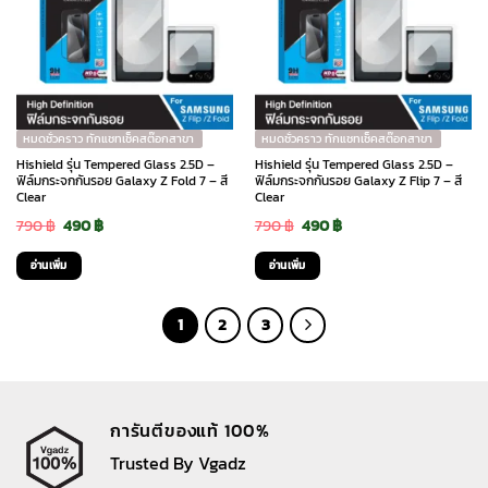
variants.
The
options
may
be
chosen
หมดชั่วคราว ทักแชทเช็คสต๊อกสาขา
หมดชั่วคราว ทักแชทเช็คสต๊อกสาขา
on
Hishield รุ่น Tempered Glass 2.5D –
Hishield รุ่น Tempered Glass 2.5D –
the
ฟิล์มกระจกกันรอย Galaxy Z Fold 7 – สี
ฟิล์มกระจกกันรอย Galaxy Z Flip 7 – สี
Clear
Clear
product
Original
Current
Original
Current
790
฿
490
฿
790
฿
490
฿
page
price
price
price
price
อ่านเพิ่ม
อ่านเพิ่ม
was:
is:
was:
is:
790 ฿.
490 ฿.
790 ฿.
490 ฿.
1
2
3
การันตีของแท้ 100%
Trusted By Vgadz