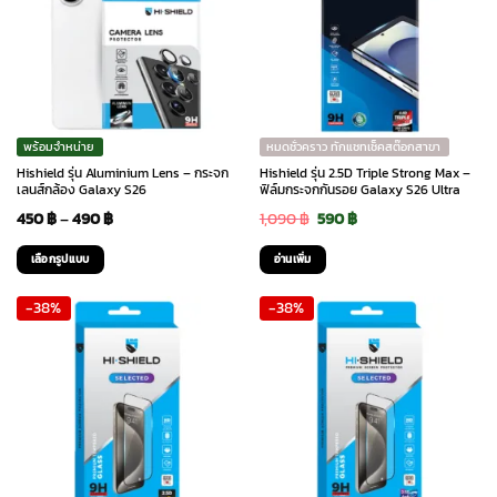
variants.
variants.
The
The
options
options
may
may
be
be
chosen
chosen
พร้อมจำหน่าย
หมดชั่วคราว ทักแชทเช็คสต๊อกสาขา
on
on
Hishield รุ่น Aluminium Lens – กระจก
Hishield รุ่น 2.5D Triple Strong Max –
the
the
เลนส์กล้อง Galaxy S26
ฟิล์มกระจกกันรอย Galaxy S26 Ultra
product
product
Price
Original
Current
450
฿
–
490
฿
1,090
฿
590
฿
page
page
range:
price
price
เลือกรูปแบบ
อ่านเพิ่ม
450 ฿
was:
is:
This
-38%
-38%
through
1,090 ฿.
590 ฿.
product
has
490 ฿
multiple
variants.
The
options
may
be