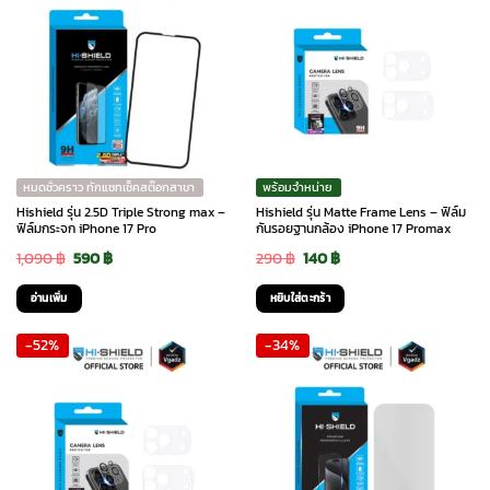
multiple
variants.
The
options
may
be
chosen
หมดชั่วคราว ทักแชทเช็คสต๊อกสาขา
พร้อมจำหน่าย
on
Hishield รุ่น 2.5D Triple Strong max –
Hishield รุ่น Matte Frame Lens – ฟิล์ม
the
ฟิล์มกระจก iPhone 17 Pro
กันรอยฐานกล้อง iPhone 17 Promax
product
Original
Current
Original
Current
1,090
฿
590
฿
290
฿
140
฿
page
price
price
price
price
อ่านเพิ่ม
หยิบใส่ตะกร้า
was:
is:
was:
is:
-52%
-34%
1,090 ฿.
590 ฿.
290 ฿.
140 ฿.