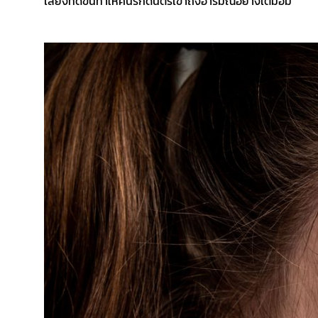
เสียงที่ดีขึ้นทำให้คนรักดนตรีเข้าถึงอารมณ์อย่างเต็มอิ่ม