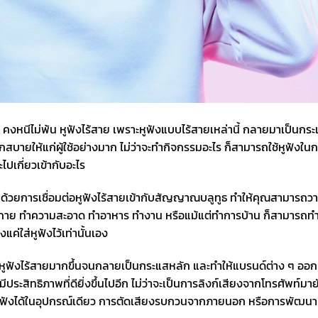
ว คงหนีไม่พ้น หูฟังไร้สาย เพราะหูฟังแบบไร้สายเหล่านี้ กลายมาเป็นกร
สบายให้แก่ผู้ใช้อย่างมาก ไม่ว่าจะทำกิจกรรมอะไร ก็สามารถใช้หูฟังใน
ไปเกี่ยวเข้ากับอะไร
ด้วยการเชื่อมต่อหูฟังไร้สายเข้ากับสัญญาณบลูทูธ ทำให้คุณสามารถวา
ำลังกาย ทำความสะอาด ทำอาหาร ทำงาน หรือแม้แต่ทำการบ้าน ก็สามารถท
่ใส่หูฟังไว้เท่านั้นเอง
ใช้หูฟังไร้สายมากขึ้นจนกลายเป็นกระแสหลัก และทำให้แบรนด์ต่าง ๆ ออ
ประสิทธิภาพที่ดียิ่งขึ้นไปอีก ไม่ว่าจะเป็นการลิงก์เสียงจากโทรศัพท์มาย
ับ และฟังได้ในอุปกรณ์เดียว การตัดเสียงรบกวนจากภายนอก หรือการพัฒ