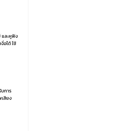
 และหูฟัง
่อได้ ใช้
รับการ
พเสียง