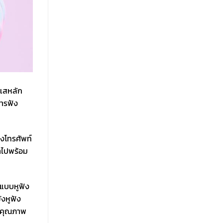
ะแสหลัก
การฟัง
งโทรศัพท์
ำไปพร้อม
กแบบหูฟัง
ังหูฟัง
นาคุณภาพ