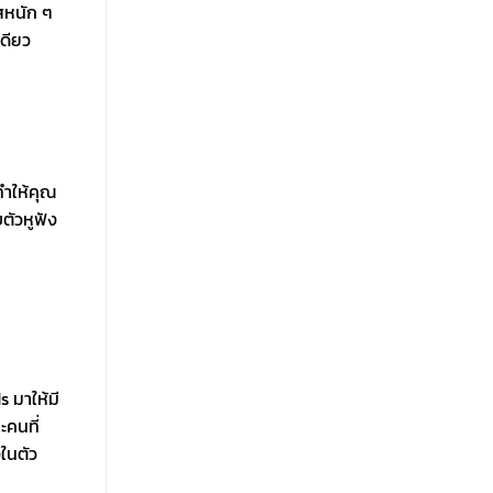
สหนัก ๆ
เดียว
ทำให้คุณ
ตัวหูฟัง
 มาให้มี
ะคนที่
งในตัว