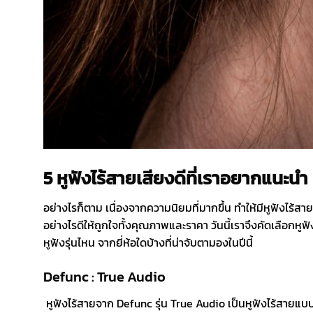
5 หูฟังไร้สายเสียงดีที่เราอยากแนะนำ
อย่างไรก็ตาม เนื่องจากความนิยมที่มากขึ้น ทำให้มีหูฟังไร้
อย่างไรดีให้ถูกใจทั้งคุณภาพและราคา วันนี้เราจึงคัดเลือกหูฟ
หูฟังรุ่นไหน จากยี่ห้อใดบ้างที่น่าจับตามองในปีนี้
Defunc : True Audio
หูฟังไร้สายจาก Defunc รุ่น True Audio เป็นหูฟังไร้สายแบบ i