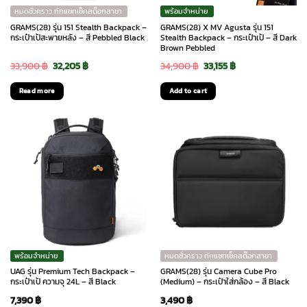
หมดชั่วคราว ทักแชทเช็คสต๊อกสาขา
พร้อมจำหน่าย
GRAMS(28) รุ่น 151 Stealth Backpack –
GRAMS(28) X MV Agusta รุ่น 151
กระเป๋าเป้สะพายหลัง – สี Pebbled Black
Stealth Backpack – กระเป๋าเป้ – สี Dark
Brown Pebbled
Original
Current
Original
Current
33,900
฿
32,205
฿
34,900
฿
33,155
฿
price
price
price
price
Read more
Add to cart
was:
is:
was:
is:
33,900 ฿.
32,205 ฿.
34,900 ฿.
33,155 ฿.
พร้อมจำหน่าย
หมดชั่วคราว ทักแชทเช็คสต๊อกสาขา
UAG รุ่น Premium Tech Backpack –
GRAMS(28) รุ่น Camera Cube Pro
กระเป๋าเป้ ความจุ 24L – สี Black
(Medium) – กระเป๋าใส่กล้อง – สี Black
7,390
฿
3,490
฿