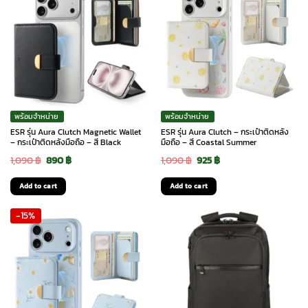
พร้อมจำหน่าย
พร้อมจำหน่าย
ESR รุ่น Aura Clutch Magnetic Wallet
ESR รุ่น Aura Clutch – กระเป๋าติดหลัง
– กระเป๋าติดหลังมือถือ – สี Black
มือถือ – สี Coastal Summer
Original
Current
Original
Current
1,090
฿
890
฿
1,090
฿
925
฿
price
price
price
price
Add to cart
Add to cart
was:
is:
was:
is:
-15%
1,090 ฿.
890 ฿.
1,090 ฿.
925 ฿.