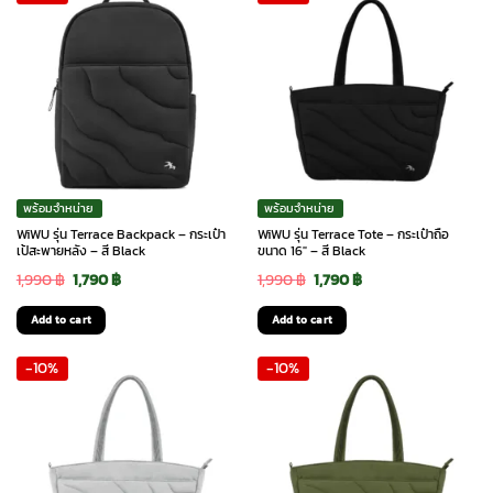
พร้อมจำหน่าย
พร้อมจำหน่าย
WiWU รุ่น Terrace Backpack – กระเป๋า
WiWU รุ่น Terrace Tote – กระเป๋าถือ
เป้สะพายหลัง – สี Black
ขนาด 16″ – สี Black
Original
Current
Original
Current
1,990
฿
1,790
฿
1,990
฿
1,790
฿
price
price
price
price
Add to cart
Add to cart
was:
is:
was:
is:
-10%
-10%
1,990 ฿.
1,790 ฿.
1,990 ฿.
1,790 ฿.