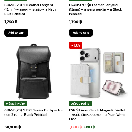
GRAMS(28) รุ่น Leather Lanyard
GRAMS(28) รุ่น Leather Lanyard
(12mm) – สายสะพายเสริม – สี Navy
(12mm) – สายสะพายเสริม – สี Black
Blue Pebbled
Pebbled
1,790
฿
1,790
฿
Add to cart
Add to cart
-18%
พร้อมจำหน่าย
พร้อมจำหน่าย
GRAMS(28) รุ่น 179 Seeker Backpack –
ESR รุ่น Aura Clutch Magnetic Wallet
กระเป๋าเป้ – สี Black Pebbled
– กระเป๋าติดหลังมือถือ – สี Pearl White
Croc
Original
Current
34,900
฿
1,090
฿
890
฿