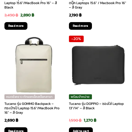
Laptop 15.6″/MacBook Pro 16″ – สี
ตบุ๊ค Laptops 15.6″ / Macbook Pro 16″
Black
– สี Gray
Original
Current
3,490
฿
2,890
฿
2,190
฿
price
price
Read more
Read more
was:
is:
-20%
3,490 ฿.
2,890 ฿.
หมดชั่วคราว ทักแชทเช็คสต๊อกสาขา
พร้อมจำหน่าย
Tucano รุ่น GOMMO Backpack –
Tucano รุ่น DOPPIO – ซองใส่ Laptop
กระเป๋าเป้ Laptop 15.6″/MacBook Pro
13″/14″ – สี Black
16″ – สี Gray
Original
Current
2,690
฿
1,590
฿
1,270
฿
price
price
Read more
Add to cart