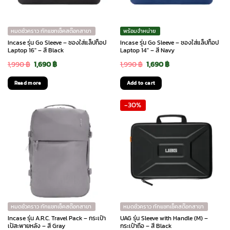
หมดชั่วคราว ทักแชทเช็คสต๊อกสาขา
พร้อมจำหน่าย
Incase รุ่น Go Sleeve – ซองใส่แล็ปท็อป
Incase รุ่น Go Sleeve – ซองใส่แล็ปท็อป
Laptop 16″ – สี Black
Laptop 14″ – สี Navy
Original
Current
Original
Current
1,990
฿
1,690
฿
1,990
฿
1,690
฿
price
price
price
price
Read more
Add to cart
was:
is:
was:
is:
-30%
1,990 ฿.
1,690 ฿.
1,990 ฿.
1,690 ฿.
หมดชั่วคราว ทักแชทเช็คสต๊อกสาขา
หมดชั่วคราว ทักแชทเช็คสต๊อกสาขา
Incase รุ่น A.R.C. Travel Pack – กระเป๋า
UAG รุ่น Sleeve with Handle (M) –
เป้สะพายหลัง – สี Gray
กระเป๋าถือ – สี Black