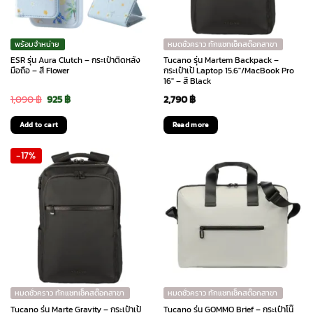
พร้อมจำหน่าย
หมดชั่วคราว ทักแชทเช็คสต๊อกสาขา
ESR รุ่น Aura Clutch – กระเป๋าติดหลัง
Tucano รุ่น Martem Backpack –
มือถือ – สี Flower
กระเป๋าเป้ Laptop 15.6″/MacBook Pro
16″ – สี Black
Original
Current
1,090
฿
925
฿
2,790
฿
price
price
Add to cart
Read more
was:
is:
-17%
1,090 ฿.
925 ฿.
หมดชั่วคราว ทักแชทเช็คสต๊อกสาขา
หมดชั่วคราว ทักแชทเช็คสต๊อกสาขา
Tucano รุ่น Marte Gravity – กระเป๋าเป้
Tucano รุ่น GOMMO Brief – กระเป๋าโน๊