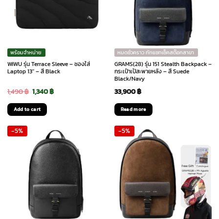
พร้อมจำหน่าย
หมดชั่วคราว ทักแชทเช็คสต๊อกสาขา
WiWU รุ่น Terrace Sleeve – ซองใส่
GRAMS(28) รุ่น 151 Stealth Backpack –
Laptop 13″ – สี Black
กระเป๋าเป้สะพายหลัง – สี Suede
Black/Navy
Original
Current
1,490
฿
1,340
฿
33,900
฿
price
price
Add to cart
Read more
was:
is:
-5%
-5%
1,490 ฿.
1,340 ฿.