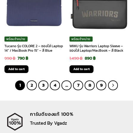
พร้อมจำหน่าย
พร้อมจำหน่าย
Tucano รุ่น COLORE 2 – ซองใส่ Laptop
WiWU รุ่น Warriors Laptop Sleeve –
14″ / MacBook Pro 15″ – สี Blue
ซองใส่ Laptop/MacBook – สี Black
Original
Current
Original
Current
990
฿
790
฿
1,490
฿
890
฿
price
price
price
price
Add to cart
Add to cart
was:
is:
was:
is:
990 ฿.
790 ฿.
1,490 ฿.
890 ฿.
1
2
3
4
…
7
8
9
การันตีของแท้ 100%
Trusted By Vgadz