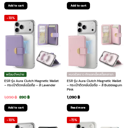
price
price
Add to cart
Add to cart
was:
is:
-18%
1,090 ฿.
890 ฿.
พร้อมจำหน่าย
หมดชั่วคราว ทักแชทเช็คสต๊อกสาขา
ESR รุ่น Aura Clutch Magnetic Wallet
ESR รุ่น Aura Clutch Magnetic Wallet
– กระเป๋าติดหลังมือถือ – สี Lavender
– กระเป๋าติดหลังมือถือ – สี Bubblegum
Pink
Original
Current
1,090
฿
890
฿
1,090
฿
price
price
Add to cart
Read more
was:
is:
-18%
-15%
1,090 ฿.
890 ฿.