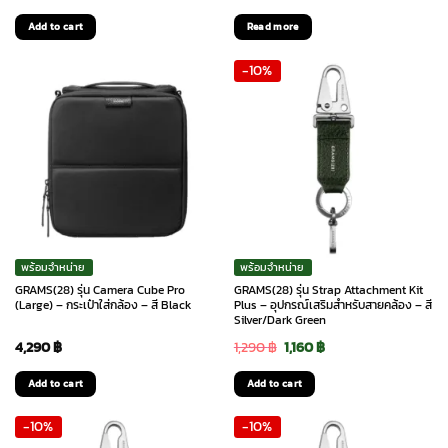
Add to cart
Read more
-10%
พร้อมจำหน่าย
พร้อมจำหน่าย
GRAMS(28) รุ่น Camera Cube Pro
GRAMS(28) รุ่น Strap Attachment Kit
(Large) – กระเป๋าใส่กล้อง – สี Black
Plus – อุปกรณ์เสริมสำหรับสายคล้อง – สี
Silver/Dark Green
Original
Current
4,290
฿
1,290
฿
1,160
฿
price
price
Add to cart
Add to cart
was:
is:
-10%
-10%
1,290 ฿.
1,160 ฿.