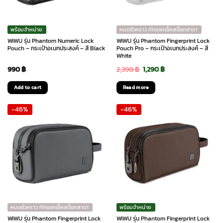
พร้อมจำหน่าย
หมดชั่วคราว ทักแชทเช็คสต๊อกสาขา
WiWU รุ่น Phantom Numeric Lock
WiWU รุ่น Phantom Fingerprint Lock
Pouch – กระเป๋าอเนกประสงค์ – สี Black
Pouch Pro – กระเป๋าอเนกประสงค์ – สี
White
Original
Current
990
฿
2,390
฿
1,290
฿
price
price
Add to cart
Read more
was:
is:
-46%
-46%
2,390 ฿.
1,290 ฿.
หมดชั่วคราว ทักแชทเช็คสต๊อกสาขา
พร้อมจำหน่าย
WiWU รุ่น Phantom Fingerprint Lock
WiWU รุ่น Phantom Fingerprint Lock