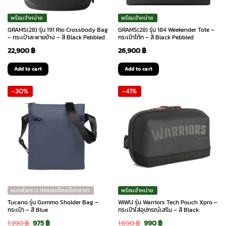
พร้อมจำหน่าย
พร้อมจำหน่าย
GRAMS(28) รุ่น 191 Rio Crossbody Bag
GRAMS(28) รุ่น 184 Weekender Tote –
– กระเป๋าสะพายข้าง – สี Black Pebbled
กระเป๋าโท้ท – สี Black Pebbled
22,900
฿
26,900
฿
Add to cart
Add to cart
-30%
-41%
หมดชั่วคราว ทักแชทเช็คสต๊อกสาขา
พร้อมจำหน่าย
Tucano รุ่น Gommo Sholder Bag –
WiWU รุ่น Warriors Tech Pouch Xpro –
กระเป๋า – สี Blue
กระเป๋าใส่อุปกรณ์เสริม – สี Black
Original
Current
Original
Current
1,390
฿
975
฿
1,690
฿
990
฿