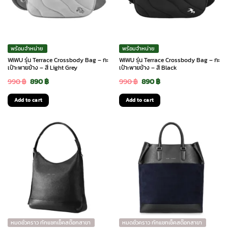
พร้อมจำหน่าย
พร้อมจำหน่าย
WiWU รุ่น Terrace Crossbody Bag – กะ
WiWU รุ่น Terrace Crossbody Bag – กะ
เป๋าะพายข้าง – สี Light Grey
เป๋าะพายข้าง – สี Black
Original
Current
Original
Current
990
฿
890
฿
990
฿
890
฿
price
price
price
price
Add to cart
Add to cart
was:
is:
was:
is:
990 ฿.
890 ฿.
990 ฿.
890 ฿.
หมดชั่วคราว ทักแชทเช็คสต๊อกสาขา
หมดชั่วคราว ทักแชทเช็คสต๊อกสาขา