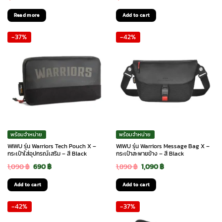
price
price
price
price
Read more
Add to cart
was:
is:
was:
is:
-37%
-42%
1,390 ฿.
975 ฿.
1,690 ฿.
990 ฿.
พร้อมจำหน่าย
พร้อมจำหน่าย
WiWU รุ่น Warriors Tech Pouch X –
WiWU รุ่น Warriors Message Bag X –
กระเป๋าใส่อุปกรณ์เสริม – สี Black
กระเป๋าสะพายข้าง – สี Black
Original
Current
Original
Current
1,090
฿
690
฿
1,890
฿
1,090
฿
price
price
price
price
Add to cart
Add to cart
was:
is:
was:
is:
-42%
-37%
1,090 ฿.
690 ฿.
1,890 ฿.
1,090 ฿.