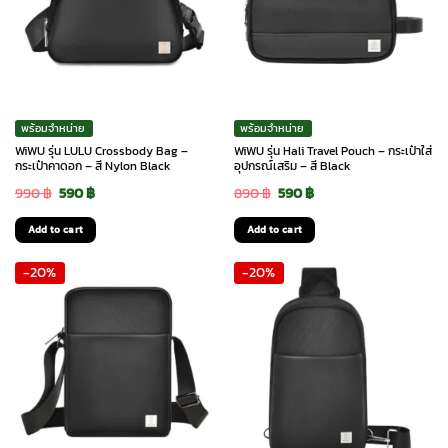
พร้อมจำหน่าย
พร้อมจำหน่าย
WiWU รุ่น LULU Crossbody Bag –
WiWU รุ่น Hali Travel Pouch – กระเป๋าใส่
กระเป๋าคาดอก – สี Nylon Black
อุปกรณ์เสริม – สี Black
Original
Current
Original
Current
990
฿
590
฿
890
฿
590
฿
price
price
price
price
Add to cart
Add to cart
was:
is:
was:
is:
-20%
-20%
990 ฿.
590 ฿.
890 ฿.
590 ฿.