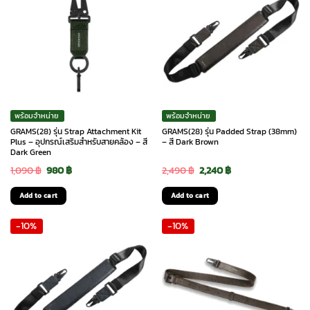
พร้อมจำหน่าย
พร้อมจำหน่าย
GRAMS(28) รุ่น Strap Attachment Kit
GRAMS(28) รุ่น Padded Strap (38mm)
Plus – อุปกรณ์เสริมสำหรับสายคล้อง – สี
– สี Dark Brown
Dark Green
Original
Current
Original
Current
1,090
฿
980
฿
2,490
฿
2,240
฿
price
price
price
price
Add to cart
Add to cart
was:
is:
was:
is:
-10%
-10%
1,090 ฿.
980 ฿.
2,490 ฿.
2,240 ฿.