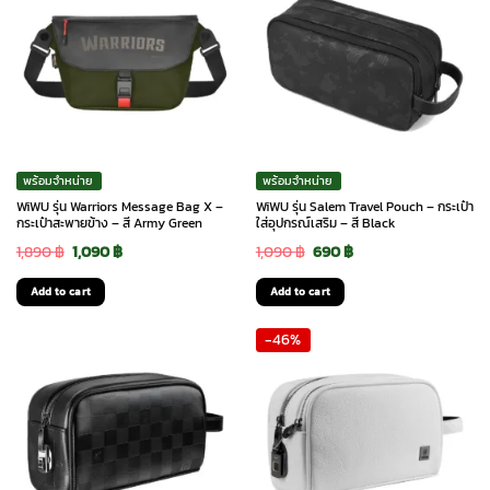
พร้อมจำหน่าย
พร้อมจำหน่าย
WiWU รุ่น Warriors Message Bag X –
WiWU รุ่น Salem Travel Pouch – กระเป๋า
กระเป๋าสะพายข้าง – สี Army Green
ใส่อุปกรณ์เสริม – สี Black
Original
Current
Original
Current
1,890
฿
1,090
฿
1,090
฿
690
฿
price
price
price
price
Add to cart
Add to cart
was:
is:
was:
is:
-46%
1,890 ฿.
1,090 ฿.
1,090 ฿.
690 ฿.