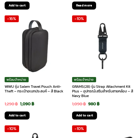
price
price
price
price
Add to cart
Read more
was:
is:
was:
is:
-16%
-10%
790 ฿.
690 ฿.
1,990 ฿.
1,290 ฿.
พร้อมจำหน่าย
พร้อมจำหน่าย
WiWU รุ่น Salem Travel Pouch Anti-
GRAMS(28) รุ่น Strap Attachment Kit
Theft – กระเป๋าอเนกประสงค์ – สี Black
Plus – อุปกรณ์เสริมสำหรับสายคล้อง – สี
Navy Blue
Original
Current
Original
Current
1,290
฿
1,090
฿
1,090
฿
980
฿
price
price
price
price
Add to cart
Add to cart
was:
is:
was:
is:
-10%
-10%
1,290 ฿.
1,090 ฿.
1,090 ฿.
980 ฿.