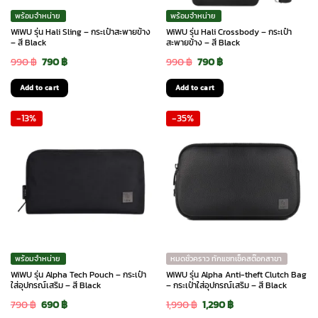
พร้อมจำหน่าย
พร้อมจำหน่าย
WiWU รุ่น Hali Sling – กระเป๋าสะพายข้าง
WiWU รุ่น Hali Crossbody – กระเป๋า
– สี Black
สะพายข้าง – สี Black
Original
Current
Original
Current
990
฿
790
฿
990
฿
790
฿
price
price
price
price
Add to cart
Add to cart
was:
is:
was:
is:
-13%
-35%
990 ฿.
790 ฿.
990 ฿.
790 ฿.
พร้อมจำหน่าย
หมดชั่วคราว ทักแชทเช็คสต๊อกสาขา
WiWU รุ่น Alpha Tech Pouch – กระเป๋า
WiWU รุ่น Alpha Anti-theft Clutch Bag
ใส่อุปกรณ์เสริม – สี Black
– กระเป๋าใส่อุปกรณ์เสริม – สี Black
Original
Current
Original
Current
790
฿
690
฿
1,990
฿
1,290
฿