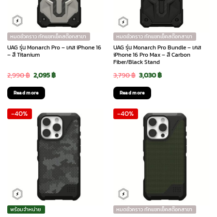
หมดชั่วคราว ทักแชทเช็คสต๊อกสาขา
หมดชั่วคราว ทักแชทเช็คสต๊อกสาขา
UAG รุ่น Monarch Pro – เคส iPhone 16
UAG รุ่น Monarch Pro Bundle – เคส
– สี Titanium
iPhone 16 Pro Max – สี Carbon
Fiber/Black Stand
Original
Current
Original
Current
2,990
฿
2,095
฿
3,790
฿
3,030
฿
price
price
price
price
Read more
Read more
was:
is:
was:
is:
-40%
-40%
2,990 ฿.
2,095 ฿.
3,790 ฿.
3,030 ฿.
พร้อมจำหน่าย
หมดชั่วคราว ทักแชทเช็คสต๊อกสาขา