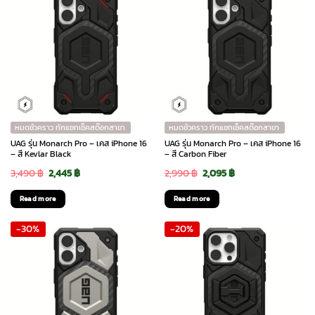
หมดชั่วคราว ทักแชทเช็คสต๊อกสาขา
หมดชั่วคราว ทักแชทเช็คสต๊อกสาขา
UAG รุ่น Monarch Pro – เคส iPhone 16
UAG รุ่น Monarch Pro – เคส iPhone 16
– สี Kevlar Black
– สี Carbon Fiber
Original
Current
Original
Current
3,490
฿
2,445
฿
2,990
฿
2,095
฿
price
price
price
price
Read more
Read more
was:
is:
was:
is:
-30%
-20%
3,490 ฿.
2,445 ฿.
2,990 ฿.
2,095 ฿.