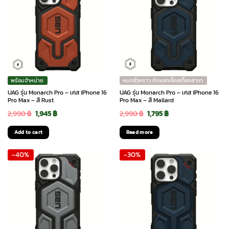
พร้อมจำหน่าย
หมดชั่วคราว ทักแชทเช็คสต๊อกสาขา
UAG รุ่น Monarch Pro – เคส iPhone 16
UAG รุ่น Monarch Pro – เคส iPhone 16
Pro Max – สี Rust
Pro Max – สี Mallard
Original
Current
Original
Current
2,990
฿
1,945
฿
2,990
฿
1,795
฿
price
price
price
price
Add to cart
Read more
was:
is:
was:
is:
-40%
-30%
2,990 ฿.
1,945 ฿.
2,990 ฿.
1,795 ฿.