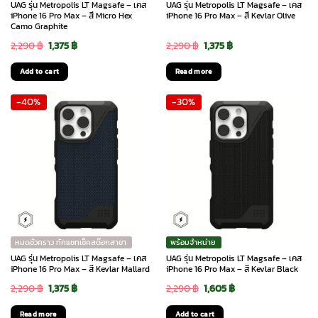
UAG รุ่น Metropolis LT Magsafe – เคส
UAG รุ่น Metropolis LT Magsafe – เคส
iPhone 16 Pro Max – สี Micro Hex
iPhone 16 Pro Max – สี Kevlar Olive
Camo Graphite
Original
Current
Original
Current
2,290
฿
1,375
฿
2,290
฿
1,375
฿
price
price
price
price
Add to cart
Read more
was:
is:
was:
is:
-40%
-30%
2,290 ฿.
1,375 ฿.
2,290 ฿.
1,375 ฿.
หมดชั่วคราว ทักแชทเช็คสต๊อกสาขา
พร้อมจำหน่าย
UAG รุ่น Metropolis LT Magsafe – เคส
UAG รุ่น Metropolis LT Magsafe – เคส
iPhone 16 Pro Max – สี Kevlar Mallard
iPhone 16 Pro Max – สี Kevlar Black
Original
Current
Original
Current
2,290
฿
1,375
฿
2,290
฿
1,605
฿
price
price
price
price
Read more
Add to cart