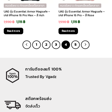
หมดชั่วคราว ทักแชทเช็คสต๊อกสาขา
หมดชั่วคราว ทักแชทเช็คสต๊อกสาขา
UAG รุ่น Essential Armor Magsafe –
UAG รุ่น Essential Armor Magsafe –
เคส iPhone 16 Pro Max – สี Ash
เคส iPhone 16 Pro – สี Rose
Original
Current
Original
Current
1,590
฿
1,115
฿
1,590
฿
1,115
฿
price
price
price
price
Read more
Read more
was:
is:
was:
is:
1,590 ฿.
1,115 ฿.
1,590 ฿.
1,115 ฿.
1
2
3
4
5
การันตีของแท้ 100%
Trusted By Vgadz
สต๊อกพร้อมส่ง
จัดส่งเร็ว