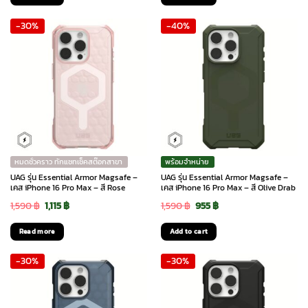
was:
is:
was:
is:
-30%
-40%
2,290 ฿.
1,375 ฿.
2,290 ฿.
1,605 ฿.
หมดชั่วคราว ทักแชทเช็คสต๊อกสาขา
พร้อมจำหน่าย
UAG รุ่น Essential Armor Magsafe –
UAG รุ่น Essential Armor Magsafe –
เคส iPhone 16 Pro Max – สี Rose
เคส iPhone 16 Pro Max – สี Olive Drab
Original
Current
Original
Current
1,590
฿
1,115
฿
1,590
฿
955
฿
price
price
price
price
Read more
Add to cart
was:
is:
was:
is:
-30%
-30%
1,590 ฿.
1,115 ฿.
1,590 ฿.
955 ฿.