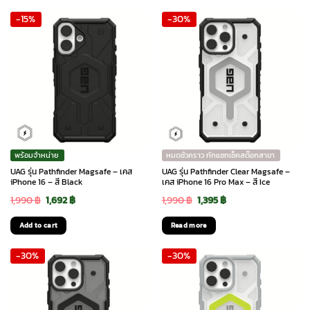
was:
is:
was:
is:
-15%
-30%
1,990 ฿.
1,692 ฿.
1,990 ฿.
1,395 ฿.
พร้อมจำหน่าย
หมดชั่วคราว ทักแชทเช็คสต๊อกสาขา
UAG รุ่น Pathfinder Magsafe – เคส
UAG รุ่น Pathfinder Clear Magsafe –
iPhone 16 – สี Black
เคส iPhone 16 Pro Max – สี Ice
Original
Current
Original
Current
1,990
฿
1,692
฿
1,990
฿
1,395
฿
price
price
price
price
Add to cart
Read more
was:
is:
was:
is:
-30%
-30%
1,990 ฿.
1,692 ฿.
1,990 ฿.
1,395 ฿.