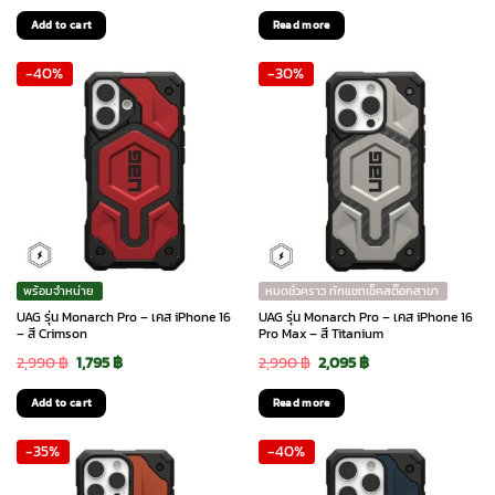
price
price
price
price
Add to cart
Read more
was:
is:
was:
is:
-40%
-30%
1,990 ฿.
1,395 ฿.
1,990 ฿.
1,395 ฿.
พร้อมจำหน่าย
หมดชั่วคราว ทักแชทเช็คสต๊อกสาขา
UAG รุ่น Monarch Pro – เคส iPhone 16
UAG รุ่น Monarch Pro – เคส iPhone 16
– สี Crimson
Pro Max – สี Titanium
Original
Current
Original
Current
2,990
฿
1,795
฿
2,990
฿
2,095
฿
price
price
price
price
Add to cart
Read more
was:
is:
was:
is:
-35%
-40%
2,990 ฿.
1,795 ฿.
2,990 ฿.
2,095 ฿.