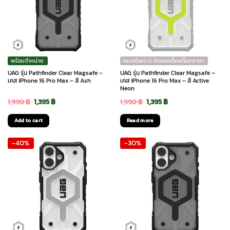
พร้อมจำหน่าย
หมดชั่วคราว ทักแชทเช็คสต๊อกสาขา
UAG รุ่น Pathfinder Clear Magsafe –
UAG รุ่น Pathfinder Clear Magsafe –
เคส iPhone 16 Pro Max – สี Ash
เคส iPhone 16 Pro Max – สี Active
Neon
Original
Current
Original
Current
1,990
฿
1,395
฿
1,990
฿
1,395
฿
price
price
price
price
Add to cart
Read more
was:
is:
was:
is:
-40%
-30%
1,990 ฿.
1,395 ฿.
1,990 ฿.
1,395 ฿.