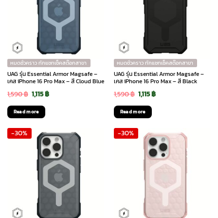
หมดชั่วคราว ทักแชทเช็คสต๊อกสาขา
หมดชั่วคราว ทักแชทเช็คสต๊อกสาขา
UAG รุ่น Essential Armor Magsafe –
UAG รุ่น Essential Armor Magsafe –
เคส iPhone 16 Pro Max – สี Cloud Blue
เคส iPhone 16 Pro Max – สี Black
Original
Current
Original
Current
1,590
฿
1,115
฿
1,590
฿
1,115
฿
price
price
price
price
Read more
Read more
was:
is:
was:
is:
-30%
-30%
1,590 ฿.
1,115 ฿.
1,590 ฿.
1,115 ฿.