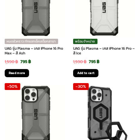
หมดชั่วคราว ทักแชทเช็คสต๊อกสาขา
พร้อมจำหน่าย
UAG รุ่น Plasma – เคส iPhone 16 Pro
UAG รุ่น Plasma – เคส iPhone 16 Pro –
Max – สี Ash
สี Ice
Original
Current
Original
Current
1,590
฿
795
฿
1,590
฿
795
฿
price
price
price
price
Read more
Add to cart
was:
is:
was:
is:
-50%
-30%
1,590 ฿.
795 ฿.
1,590 ฿.
795 ฿.