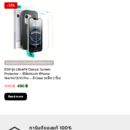
-51%
หมดชั่วคราว ทักแชทเช็คสต๊อกสาขา
ESR รุ่น UltraFit Classic Screen
Protector – ฟิล์มกระจก iPhone
16e/14/13/13 Pro – สี Clear (แพ็ค 2 ชิ้น)
Original
Current
990
฿
490
฿
price
price
Read more
was:
is:
990 ฿.
490 ฿.
การันตีของแท้ 100%