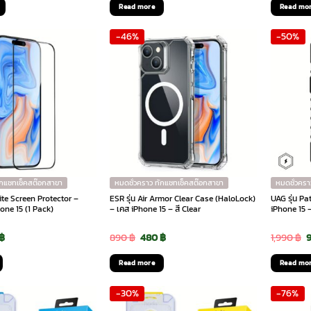
Read more
Read mo
is:
was:
is:
wa
-46%
-50%
฿.
100 ฿.
490 ฿.
100 ฿.
49
ักแชทเช็คสต๊อกสาขา
หมดชั่วคราว ทักแชทเช็คสต๊อกสาขา
หมดชั่วครา
ite Screen Protector –
ESR รุ่น Air Armor Clear Case (HaloLock)
UAG รุ่น P
one 15 (1 Pack)
– เคส iPhone 15 – สี Clear
iPhone 15 –
inal
Current
Original
Current
O
฿
890
฿
480
฿
1,990
฿
e
price
price
price
p
Read more
Read mo
is:
was:
is:
w
-30%
-76%
฿.
290 ฿.
890 ฿.
480 ฿.
1