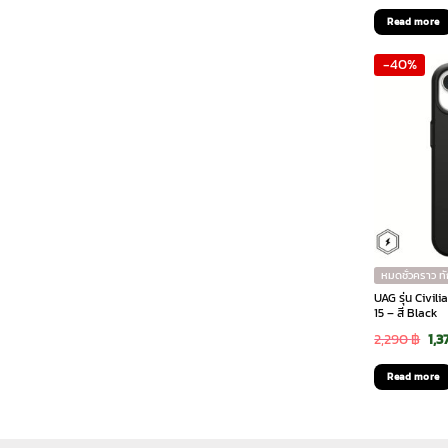
pri
Read more
was
-40%
2,9
หมดชั่วคราว ท
UAG รุ่น Civi
15 – สี Black
Ori
2,290
฿
1,3
pri
Read more
was
2,2