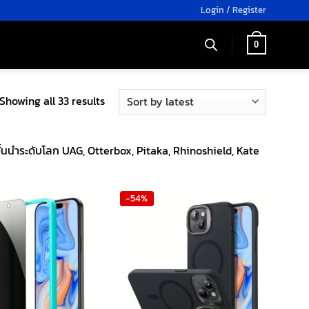
Login / Register
0
Sorted
Showing all 33 results
by
latest
้นนำระดับโลก UAG, Otterbox, Pitaka, Rhinoshield, Kate
-54%