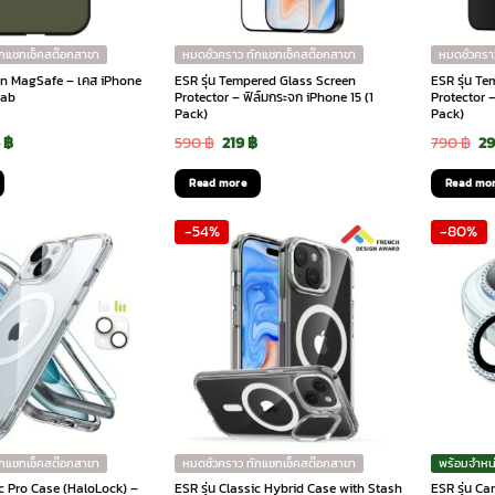
ักแชทเช็คสต๊อกสาขา
หมดชั่วคราว ทักแชทเช็คสต๊อกสาขา
หมดชั่วครา
lian MagSafe – เคส iPhone
ESR รุ่น Tempered Glass Screen
ESR รุ่น T
rab
Protector – ฟิล์มกระจก iPhone 15 (1
Protector –
Pack)
Pack)
ginal
Current
Original
Current
Or
5
฿
590
฿
219
฿
790
฿
2
ce
price
price
price
pr
Read more
Read mo
:
is:
was:
is:
wa
-54%
-80%
90 ฿.
915 ฿.
590 ฿.
219 ฿.
79
ักแชทเช็คสต๊อกสาขา
หมดชั่วคราว ทักแชทเช็คสต๊อกสาขา
พร้อมจำหน
ic Pro Case (HaloLock) –
ESR รุ่น Classic Hybrid Case with Stash
ESR รุ่น C