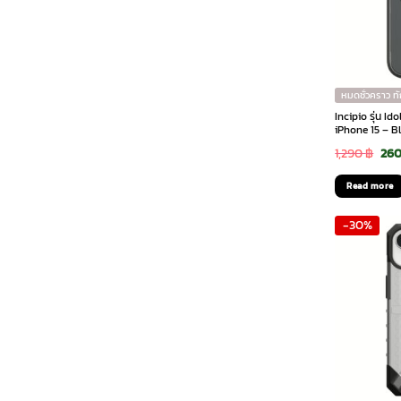
หมดชั่วคราว ท
Incipio รุ่น I
iPhone 15 – B
Ori
1,290
฿
26
pri
Read more
was
-30%
1,29