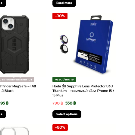
re
Read more
s:
is:
was:
is:
-30%
0 ฿.
100 ฿.
790 ฿.
350 ฿.
ว ทักแชทเช็คสต๊อกสาขา
พร้อมจำหน่าย
athfinder MagSafe – เคส
Hoda รุ่น Sapphire Lens Protector ขอบ
 สี Black
Titanium – กระจกเลนส์กล้อง iPhone 15 /
15 Plus
riginal
Current
Original
Current
995
฿
790
฿
550
฿
rice
price
price
price
re
Select options
as:
is:
was:
is:
This
-80%
,990 ฿.
995 ฿.
790 ฿.
550 ฿.
product