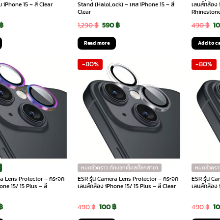
 iPhone 15 – สี Clear
Stand (HaloLock) – เคส iPhone 15 – สี
เลนส์กล้อง 
Clear
Rhinestone
inal
Current
Original
Current
Or
฿
1,290
฿
590
฿
490
฿
1
e
price
price
price
pr
Read more
Add to c
is:
was:
is:
wa
-80%
-80%
฿.
390 ฿.
1,290 ฿.
590 ฿.
49
หมดชั่วคราว ทักแชทเช็คสต๊อกสาขา
หมดชั่วครา
ra Lens Protector – กระจก
ESR รุ่น Camera Lens Protector – กระจก
ESR รุ่น C
one 15/ 15 Plus – สี
เลนส์กล้อง iPhone 15/ 15 Plus – สี Clear
เลนส์กล้อง 
inal
Current
Original
Current
Or
฿
490
฿
100
฿
490
฿
1
e
price
price
price
pr