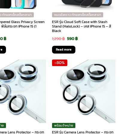
ว ทักแชทเช็คสต๊อกสาขา
หมดชั่วคราว ทักแชทเช็คสต๊อกสาขา
empered Glass Privacy Screen
ESR รุ่น Cloud Soft Case with Stash
 ฟิล์มกระจก iPhone 15 (1
Stand (HaloLock) – เคส iPhone 15 – สี
Black
iginal
Current
Original
Current
90
฿
1,290
฿
590
฿
ice
price
price
price
re
Read more
s:
is:
was:
is:
-80%
0 ฿.
290 ฿.
1,290 ฿.
590 ฿.
่าย
พร้อมจำหน่าย
amera Lens Protector – กระจก
ESR รุ่น Camera Lens Protector – กระจก