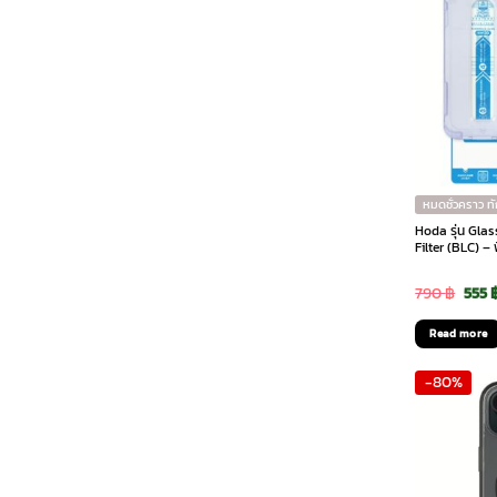
หมดชั่วคราว ท
Hoda รุ่น Glas
Filter (BLC) –
Orig
790
฿
555
pric
Read more
was:
-80%
790 