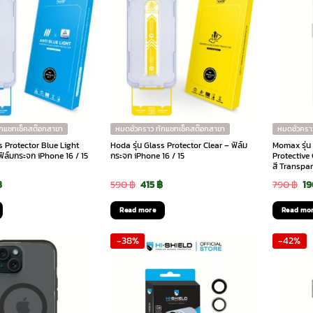
ักแชทเช็คสต๊อกสาขา
หมดชั่วคราว ทักแชทเช็คสต๊อกสาขา
หมดชั่วครา
s Protector Blue Light
Hoda รุ่น Glass Protector Clear – ฟิล์ม
Momax รุ่น
 ฟิล์มกระจก iPhone 16 / 15
กระจก iPhone 16 / 15
Protective 
สี Transpa
inal
Current
Original
Current
Or
฿
590
฿
415
฿
790
฿
1
e
price
price
price
pr
Read more
Read mo
is:
was:
is:
wa
-38%
-42%
฿.
555 ฿.
590 ฿.
415 ฿.
79