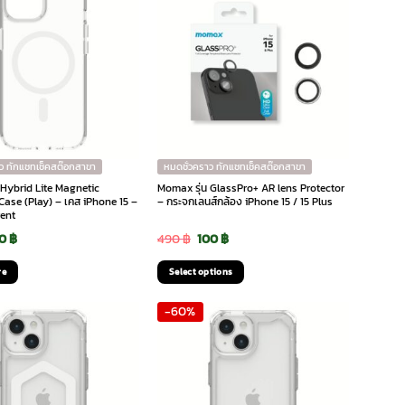
has
multiple
variants.
The
options
may
be
chosen
on
ว ทักแชทเช็คสต๊อกสาขา
หมดชั่วคราว ทักแชทเช็คสต๊อกสาขา
the
 Hybrid Lite Magnetic
Momax รุ่น GlassPro+ AR lens Protector
Case (Play) – เคส iPhone 15 –
– กระจกเลนส์กล้อง iPhone 15 / 15 Plus
product
rent
page
iginal
Current
Original
Current
90
฿
490
฿
100
฿
ice
price
price
price
re
Select options
s:
is:
was:
is:
This
-60%
0 ฿.
190 ฿.
490 ฿.
100 ฿.
product
has
multiple
variants.
The