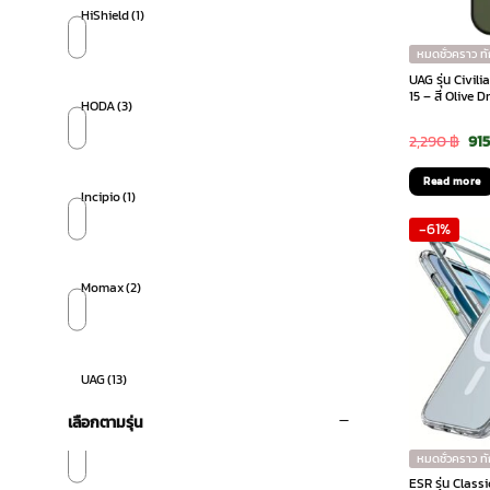
HiShield
(1)
หมดชั่วคราว ท
UAG รุ่น Civi
15 – สี Olive D
HODA
(3)
Ori
2,290
฿
91
pri
Read more
Incipio
(1)
was
-61%
2,2
Momax
(2)
UAG
(13)
เลือกตามรุ่น
หมดชั่วคราว ท
ESR รุ่น Class