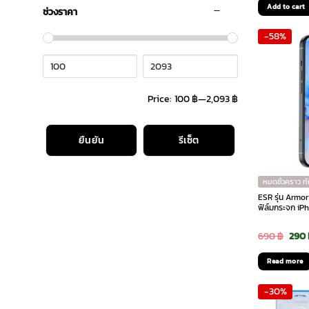
Add to cart
ช่วงราคา
was:
-58%
490 
Price:
100 ฿
—
2,093 ฿
ยืนยัน
รีเซ็ต
หมดชั่วคราว ท
ESR รุ่น Armor
ฟิล์มกระจก iPh
Orig
690
฿
290
pric
Read more
was:
-30%
690 