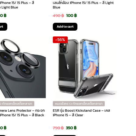
iPhone 15/ 15 Plus – สี
เลนส์กล้อง iPhone 15/ 15 Plus – สี Light
 Light Blue
Blue
iginal
Current
Original
Current
00
฿
490
฿
100
฿
ice
price
price
price
art
Add to cart
s:
is:
was:
is:
-56%
0 ฿.
100 ฿.
490 ฿.
100 ฿.
ว ทักแชทเช็คสต๊อกสาขา
หมดชั่วคราว ทักแชทเช็คสต๊อกสาขา
amera Lens Protector – กระจก
ESR รุ่น Boost Kickstand Case – เคส
iPhone 15/ 15 Plus – สี Black
iPhone 15 – สี Clear
iginal
Current
Original
Current
00
฿
790
฿
350
฿
ice
price
price
price