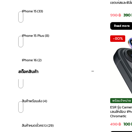
เซตเคสและฟิล์ม
iPhone 15
(33)
Orig
990
฿
390
pric
Read more
was:
iPhone 15 Plus
(8)
-80%
990 
iPhone 16
(2)
สต๊อกสินค้า
พร้อมจำหน่าย
สินค้าพร้อมส่ง
(4)
ESR รุ่น Came
เลนส์กล้อง iPh
Chromatic
Orig
490
฿
100
สินค้าหมดชั่วคราว
(29)
pric