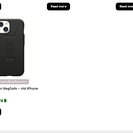
ce
price
price
price
p
Read more
Read mo
:
is:
was:
is:
w
90 ฿.
2,093 ฿.
2,290 ฿.
685 ฿.
1
ักแชทเช็คสต๊อกสาขา
lian MagSafe – เคส iPhone
ginal
Current
74
฿
ce
price
:
is:
90 ฿.
1,374 ฿.