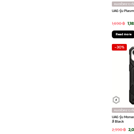
หมดชั่วคราว ท
UAG รุ่น Plasm
Ori
1,690
฿
1,1
pri
Read more
was
-30%
1,6
หมดชั่วคราว ท
UAG รุ่น Mona
สี Black
Ori
2,990
฿
2,