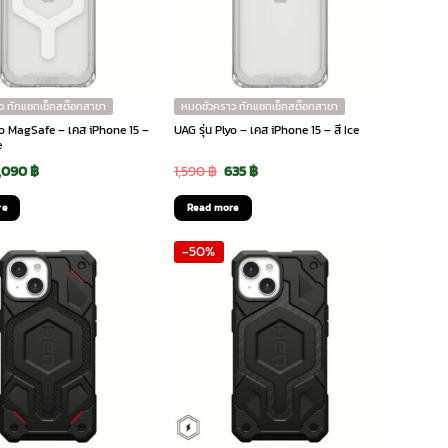
options
may
be
chosen
on
ว ทักแชทเช็คสต๊อกสาขา
หมดชั่วคราว ทักแชทเช็คสต๊อกสาขา
the
lyo MagSafe – เคส iPhone 15 –
UAG รุ่น Plyo – เคส iPhone 15 – สี Ice
e
product
riginal
Current
Original
Current
1,090
฿
1,590
฿
635
฿
page
rice
price
price
price
re
Read more
as:
is:
was:
is:
-50%
,890 ฿.
1,090 ฿.
1,590 ฿.
635 ฿.