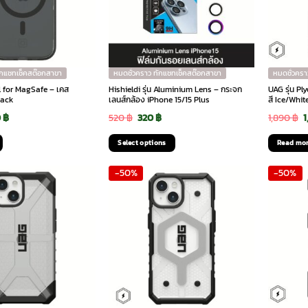
ักแชทเช็คสต๊อกสาขา
หมดชั่วคราว ทักแชทเช็คสต๊อกสาขา
หมดชั่วครา
dol for MagSafe – เคส
Hishieldi รุ่น Aluminium Lens – กระจก
UAG รุ่น P
lack
เลนส์กล้อง iPhone 15/15 Plus
สี Ice/Whit
ginal
Current
Original
Current
O
0
฿
520
฿
320
฿
1,890
฿
ce
price
price
price
p
Select options
Read mo
:
is:
was:
is:
w
This
-50%
-50%
0 ฿.
260 ฿.
520 ฿.
320 ฿.
1
product
has
multiple
variants.
The
options
may
be
chosen