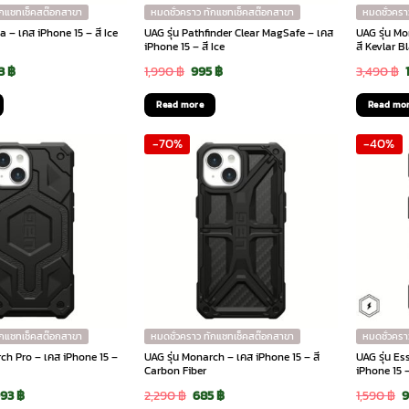
on
ักแชทเช็คสต๊อกสาขา
หมดชั่วคราว ทักแชทเช็คสต๊อกสาขา
หมดชั่วครา
the
a – เคส iPhone 15 – สี Ice
UAG รุ่น Pathfinder Clear MagSafe – เคส
UAG รุ่น M
iPhone 15 – สี Ice
สี Kevlar B
product
ginal
Current
Original
Current
83
฿
1,990
฿
995
฿
3,490
฿
page
ce
price
price
price
Read more
Read mo
:
is:
was:
is:
-70%
-40%
90 ฿.
1,183 ฿.
1,990 ฿.
995 ฿.
ักแชทเช็คสต๊อกสาขา
หมดชั่วคราว ทักแชทเช็คสต๊อกสาขา
หมดชั่วครา
rch Pro – เคส iPhone 15 –
UAG รุ่น Monarch – เคส iPhone 15 – สี
UAG รุ่น E
Carbon Fiber
iPhone 15 –
ginal
Current
Original
Current
O
093
฿
2,290
฿
685
฿
1,590
฿