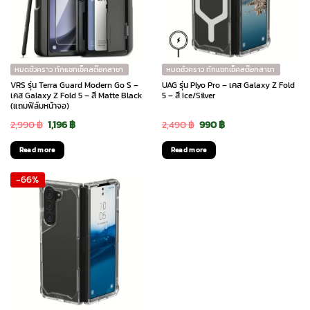
หมดชั่วคราว ทักแชทเช็คสต๊อกสาขา
หมดชั่วคราว ทักแชทเช็คสต๊อกสาขา
VRS รุ่น Terra Guard Modern Go S –
UAG รุ่น Plyo Pro – เคส Galaxy Z Fold
เคส Galaxy Z Fold 5 – สี Matte Black
5 – สี Ice/Silver
(แถมฟิล์มหน้าจอ)
Original
Current
Original
Current
2,990
฿
1,196
฿
2,490
฿
990
฿
price
price
price
price
Read more
Read more
was:
is:
was:
is:
-66%
2,990 ฿.
1,196 ฿.
2,490 ฿.
990 ฿.