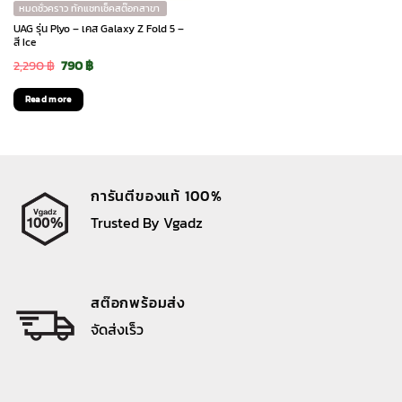
หมดชั่วคราว ทักแชทเช็คสต๊อกสาขา
UAG รุ่น Plyo – เคส Galaxy Z Fold 5 –
สี Ice
Original
Current
2,290
฿
790
฿
price
price
Read more
was:
is:
2,290 ฿.
790 ฿.
การันตีของแท้ 100%
Trusted By Vgadz
สต๊อกพร้อมส่ง
จัดส่งเร็ว