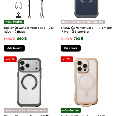
พร้อมจำหน่าย
หมดชั่วคราว ทักแชทเช็คสต๊อกสาขา
Bitplay รุ่น Wander Mesh Strap – สาย
Bitplay รุ่น Wander Case – เคส iPhone
คล้อง – สี Black
17 Pro – สี Stone Grey
Original
Current
Original
Current
1,490
฿
890
฿
1,490
฿
790
฿
price
price
price
price
Add to cart
Read more
was:
is:
was:
is:
-47%
-53%
1,490 ฿.
890 ฿.
1,490 ฿.
790 ฿.
หมดชั่วคราว ทักแชทเช็คสต๊อกสาขา
พร้อมจำหน่าย