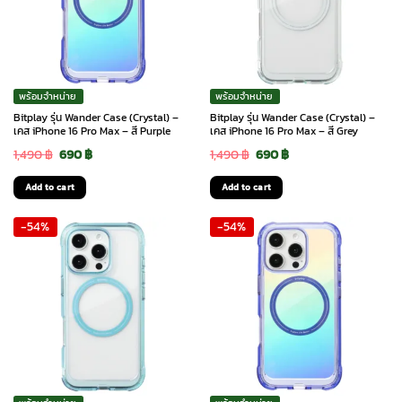
พร้อมจำหน่าย
พร้อมจำหน่าย
Bitplay รุ่น Wander Case (Crystal) –
Bitplay รุ่น Wander Case (Crystal) –
เคส iPhone 16 Pro Max – สี Purple
เคส iPhone 16 Pro Max – สี Grey
Original
Current
Original
Current
1,490
฿
690
฿
1,490
฿
690
฿
price
price
price
price
Add to cart
Add to cart
was:
is:
was:
is:
-54%
-54%
1,490 ฿.
690 ฿.
1,490 ฿.
690 ฿.