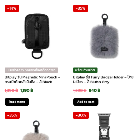
was:
is:
was:
is:
-14%
-35%
1,590 ฿.
1,115 ฿.
1,390 ฿.
1,190 ฿.
หมดชั่วคราว ทักแชทเช็คสต๊อกสาขา
พร้อมจำหน่าย
Bitplay รุ่น Magnetic Mini Pouch –
Bitplay รุ่น Furry Badge Holder – ป้าย
กระเป๋าติดหลังมือถือ – สี Black
ใส่บัตร – สี Bluish Grey
Original
Current
Original
Current
1,390
฿
1,190
฿
1,290
฿
840
฿
price
price
price
price
Read more
Add to cart
was:
is:
was:
is:
-35%
-30%
1,390 ฿.
1,190 ฿.
1,290 ฿.
840 ฿.