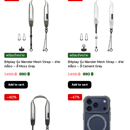
has
390 ฿
multiple
variants.
The
options
may
be
chosen
พร้อมจำหน่าย
พร้อมจำหน่าย
on
Bitplay รุ่น Wander Mesh Strap – สาย
Bitplay รุ่น Wander Mesh Strap – สาย
the
คล้อง – สี Moss Grey
คล้อง – สี Cement Grey
product
Original
Current
Original
Current
1,490
฿
890
฿
1,490
฿
890
฿
page
price
price
price
price
Add to cart
Add to cart
was:
is:
was:
is:
-40%
-47%
1,490 ฿.
890 ฿.
1,490 ฿.
890 ฿.