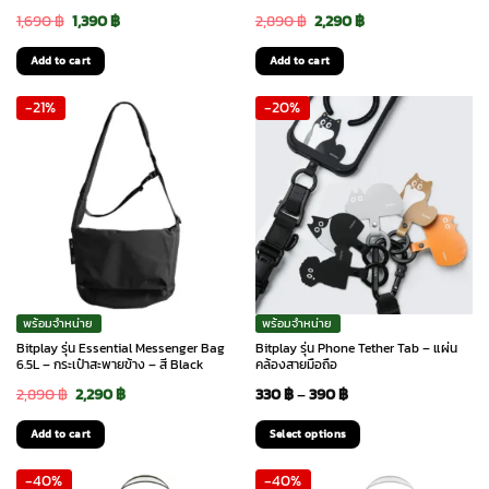
Original
Current
Original
Current
1,690
฿
1,390
฿
2,890
฿
2,290
฿
price
price
price
price
Add to cart
Add to cart
was:
is:
was:
is:
-21%
-20%
1,690 ฿.
1,390 ฿.
2,890 ฿.
2,290 ฿.
พร้อมจำหน่าย
พร้อมจำหน่าย
Bitplay รุ่น Essential Messenger Bag
Bitplay รุ่น Phone Tether Tab – แผ่น
6.5L – กระเป๋าสะพายข้าง – สี Black
คล้องสายมือถือ
Original
Current
Price
2,890
฿
2,290
฿
330
฿
–
390
฿
price
price
range:
Add to cart
Select options
was:
is:
330 ฿
This
-40%
-40%
2,890 ฿.
2,290 ฿.
through
product