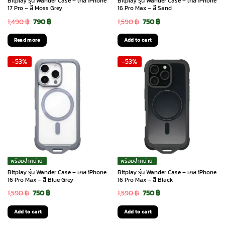
Bitplay รุ่น Wander Case – เคส iPhone
Bitplay รุ่น Wander Case – เคส iPhone
17 Pro – สี Moss Grey
16 Pro Max – สี Sand
Original
Current
Original
Current
1,490
฿
790
฿
1,590
฿
750
฿
price
price
price
price
Read more
Add to cart
was:
is:
was:
is:
-53%
-53%
1,490 ฿.
790 ฿.
1,590 ฿.
750 ฿.
พร้อมจำหน่าย
พร้อมจำหน่าย
Bitplay รุ่น Wander Case – เคส iPhone
Bitplay รุ่น Wander Case – เคส iPhone
16 Pro Max – สี Blue Grey
16 Pro Max – สี Black
Original
Current
Original
Current
1,590
฿
750
฿
1,590
฿
750
฿
price
price
price
price
Add to cart
Add to cart
was:
is:
was:
is: