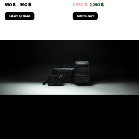
Price
Original
Current
330
฿
–
390
฿
2,890
฿
2,290
฿
range:
price
price
Select options
Add to cart
330 ฿
was:
is:
This
through
2,890 ฿.
2,290 ฿.
product
has
390 ฿
multiple
variants.
The
options
may
be
chosen
on
the
product
page