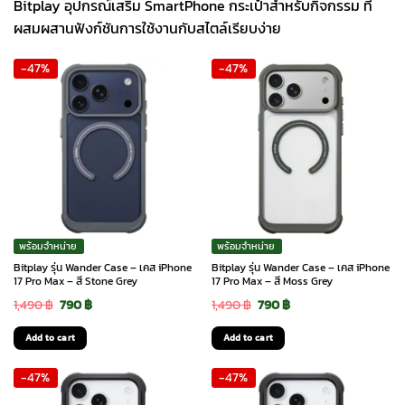
Bitplay อุปกรณ์เสริม SmartPhone กระเป๋าสำหรับกิจกรรม ที่
ผสมผสานฟังก์ชันการใช้งานกับสไตล์เรียบง่าย
-47%
-47%
พร้อมจำหน่าย
พร้อมจำหน่าย
Bitplay รุ่น Wander Case – เคส iPhone
Bitplay รุ่น Wander Case – เคส iPhone
17 Pro Max – สี Stone Grey
17 Pro Max – สี Moss Grey
Original
Current
Original
Current
1,490
฿
790
฿
1,490
฿
790
฿
price
price
price
price
Add to cart
Add to cart
was:
is:
was:
is:
-47%
-47%
1,490 ฿.
790 ฿.
1,490 ฿.
790 ฿.