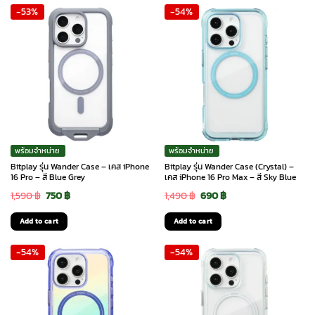
-53%
-54%
1,590 ฿.
750 ฿.
1,590 ฿.
750 ฿.
พร้อมจำหน่าย
พร้อมจำหน่าย
Bitplay รุ่น Wander Case – เคส iPhone
Bitplay รุ่น Wander Case (Crystal) –
16 Pro – สี Blue Grey
เคส iPhone 16 Pro Max – สี Sky Blue
Original
Current
Original
Current
1,590
฿
750
฿
1,490
฿
690
฿
price
price
price
price
Add to cart
Add to cart
was:
is:
was:
is:
-54%
-54%
1,590 ฿.
750 ฿.
1,490 ฿.
690 ฿.