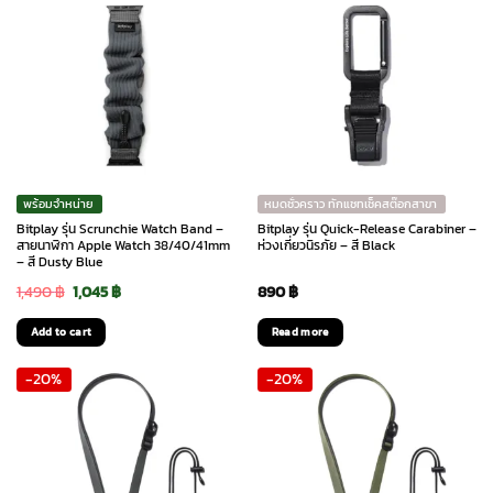
พร้อมจำหน่าย
หมดชั่วคราว ทักแชทเช็คสต๊อกสาขา
Bitplay รุ่น Scrunchie Watch Band –
Bitplay รุ่น Quick-Release Carabiner –
สายนาฬิกา Apple Watch 38/40/41mm
ห่วงเกี่ยวนิรภัย – สี Black
– สี Dusty Blue
Original
Current
1,490
฿
1,045
฿
890
฿
price
price
Add to cart
Read more
was:
is:
-20%
-20%
1,490 ฿.
1,045 ฿.