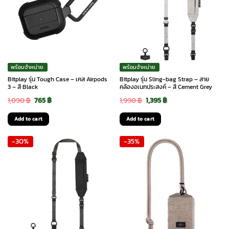
พร้อมจำหน่าย
พร้อมจำหน่าย
Bitplay รุ่น Tough Case – เคส Airpods
Bitplay รุ่น Sling-bag Strap – สาย
3 – สี Black
คล้องอเนกประสงค์ – สี Cement Grey
Original
Current
Original
Current
1,090
฿
765
฿
1,990
฿
1,395
฿
price
price
price
price
Add to cart
Add to cart
was:
is:
was:
is:
-30%
-35%
1,090 ฿.
765 ฿.
1,990 ฿.
1,395 ฿.