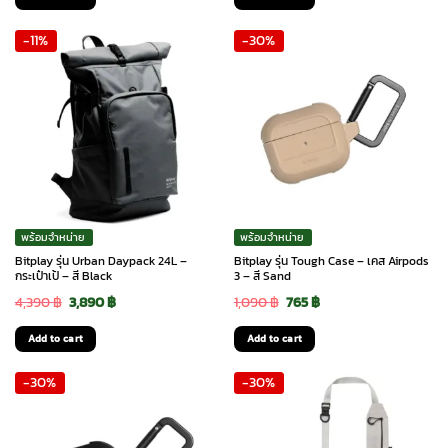
was:
is:
was:
is:
-11%
-30%
1,490 ฿.
690 ฿.
4,390 ฿.
3,690 ฿.
พร้อมจำหน่าย
พร้อมจำหน่าย
Bitplay รุ่น Urban Daypack 24L –
Bitplay รุ่น Tough Case – เคส Airpods
กระเป๋าเป้ – สี Black
3 – สี Sand
Original
Current
Original
Current
4,390
฿
3,890
฿
1,090
฿
765
฿
price
price
price
price
Add to cart
Add to cart
was:
is:
was:
is:
-30%
-30%
4,390 ฿.
3,890 ฿.
1,090 ฿.
765 ฿.