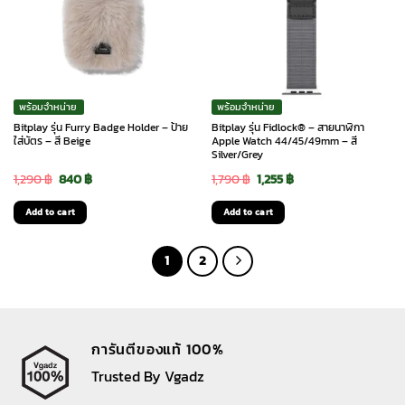
พร้อมจำหน่าย
พร้อมจำหน่าย
Bitplay รุ่น Furry Badge Holder – ป้าย
Bitplay รุ่น Fidlock® – สายนาฬิกา
ใส่บัตร – สี Beige
Apple Watch 44/45/49mm – สี
Silver/Grey
Original
Current
Original
Current
1,290
฿
840
฿
1,790
฿
1,255
฿
price
price
price
price
Add to cart
Add to cart
was:
is:
was:
is:
1,290 ฿.
840 ฿.
1,790 ฿.
1,255 ฿.
1
2
การันตีของแท้ 100%
Trusted By Vgadz