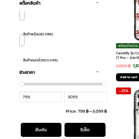
สต๊อกสินค้า
iPhone 16 Pro Max
(32)
สินค้าพร้อมส่ง
(186)
พร้อมจำหน่าย
iPhone 17
(5)
Casetify รุ่น
17 Pro – ลาย 
สินค้าหมดชั่วคราว
(145)
Ori
2,099
฿
1,5
ช่วงราคา
pri
iPhone 17 Air
(3)
Add to cart
was
-25%
2,0
iPhone 17 Pro
(38)
Price:
799 ฿
—
3,099 ฿
iPhone 17 Pro Max
(49)
ยืนยัน
รีเซ็ต