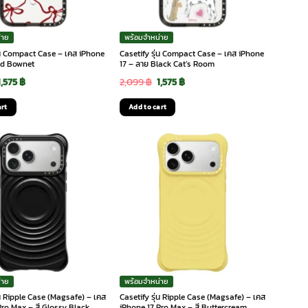
่าย
พร้อมจำหน่าย
ุ่น Compact Case – เคส iPhone
Casetify รุ่น Compact Case – เคส iPhone
ed Bownet
17 – ลาย Black Cat’s Room
Original
Current
Original
Current
1,575
฿
2,099
฿
1,575
฿
price
price
price
price
art
Add to cart
was:
is:
was:
is:
2,099 ฿.
1,575 ฿.
2,099 ฿.
1,575 ฿.
่าย
พร้อมจำหน่าย
่น Ripple Case (Magsafe) – เคส
Casetify รุ่น Ripple Case (Magsafe) – เคส
Pro Max – สี Glossy Black
iPhone 17 Pro Max – สี Buttercream