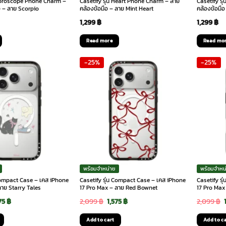
 Horoscope Phone Charm –
Casetify รุ่น Heart Phone Charm – สาย
Casetify ร
อ – ลาย Scorpio
คล้องข้อมือ – ลาย Mint Heart
คล้องข้อมื
1,299
฿
1,299
฿
Read more
Read mo
-25%
-25%
พร้อมจำหน่าย
พร้อมจำหน
 Compact Case – เคส iPhone
Casetify รุ่น Compact Case – เคส iPhone
Casetify ร
ลาย Starry Tales
17 Pro Max – ลาย Red Bownet
17 Pro Max
ginal
Current
Original
Current
75
฿
2,099
฿
1,575
฿
2,099
฿
ce
price
price
price
Add to cart
Add to c