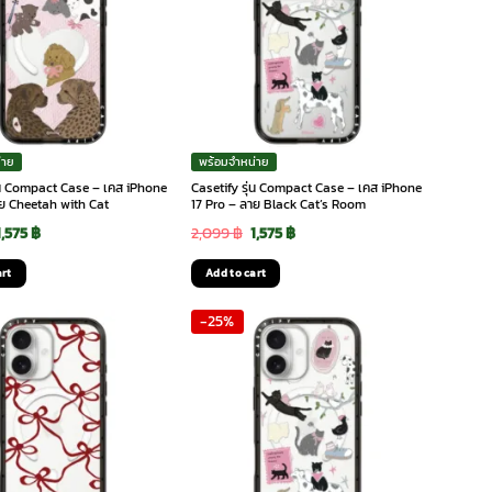
่าย
พร้อมจำหน่าย
ุ่น Compact Case – เคส iPhone
Casetify รุ่น Compact Case – เคส iPhone
าย Cheetah with Cat
17 Pro – ลาย Black Cat’s Room
Original
Current
Original
Current
1,575
฿
2,099
฿
1,575
฿
price
price
price
price
art
Add to cart
was:
is:
was:
is:
-25%
2,099 ฿.
1,575 ฿.
2,099 ฿.
1,575 ฿.