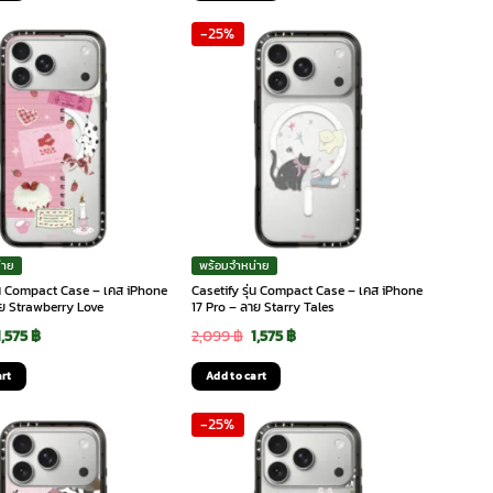
was:
is:
was:
is:
-25%
2,099 ฿.
1,575 ฿.
2,099 ฿.
1,575 ฿.
่าย
พร้อมจำหน่าย
ุ่น Compact Case – เคส iPhone
Casetify รุ่น Compact Case – เคส iPhone
าย Strawberry Love
17 Pro – ลาย Starry Tales
Original
Current
Original
Current
1,575
฿
2,099
฿
1,575
฿
price
price
price
price
art
Add to cart
was:
is:
was:
is:
-25%
2,099 ฿.
1,575 ฿.
2,099 ฿.
1,575 ฿.