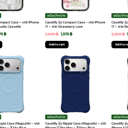
พร้อมจำหน่าย
พร้อมจำหน
 Compact Case – เคส iPhone
Casetify รุ่น Compact Case – เคส iPhone
Casetify ร
Audio Cassette
17 – ลาย Strawberry Love
17 – ลาย R
ginal
Current
Original
Current
75
฿
2,099
฿
1,575
฿
2,099
฿
ce
price
price
price
Add to cart
Add to c
:
is:
was:
is:
99 ฿.
1,575 ฿.
2,099 ฿.
1,575 ฿.
พร้อมจำหน่าย
พร้อมจำหน
Ripple Case (Magsafe) – เคส
Casetify รุ่น Ripple Case (Magsafe) – เคส
Casetify รุ
 Max – สี Sky Blue
iPhone 17 Pro Max – สี Navy Blue
iPhone 17 