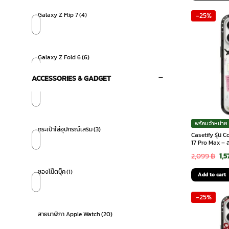
was
Galaxy Z Flip 7
(4)
-25%
2,0
Galaxy Z Fold 6
(6)
ACCESSORIES & GADGET
Galaxy Z Fold 7
(4)
พร้อมจำหน่าย
กระเป๋าใส่อุปกรณ์เสริม
(3)
Casetify รุ่น
iPhone 15 Pro
(7)
17 Pro Max – 
Ori
2,099
฿
1,5
pri
ซองโน๊ตบุ๊ค
(1)
Add to cart
was
iPhone 15 Pro Max
(27)
-25%
2,0
สายนาฬิกา Apple Watch
(20)
iPhone 16 Pro
(20)