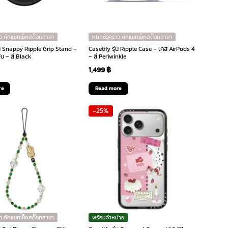
ว ทักแชทเช็คสต๊อกสาขา
หมดชั่วคราว ทักแชทเช็คสต๊อกสาขา
่น Snappy Ripple Grip Stand –
Casetify รุ่น Ripple Case – เคส AirPods 4
จับ – สี Black
– สี Periwinkle
1,499
฿
re
Read more
-25%
ว ทักแชทเช็คสต๊อกสาขา
พร้อมจำหน่าย