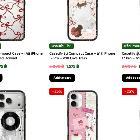
พร้อมจำหน่าย
พร้อมจำหน
 Compact Case – เคส iPhone
Casetify รุ่น Compact Case – เคส iPhone
Casetify ร
Red Bownet
17 Pro – ลาย Love Train
17 Pro – ล
ginal
Current
Original
Current
75
฿
2,099
฿
1,575
฿
2,099
฿
ce
price
price
price
Add to cart
Add to c
:
is:
was:
is:
-25%
-25%
99 ฿.
1,575 ฿.
2,099 ฿.
1,575 ฿.