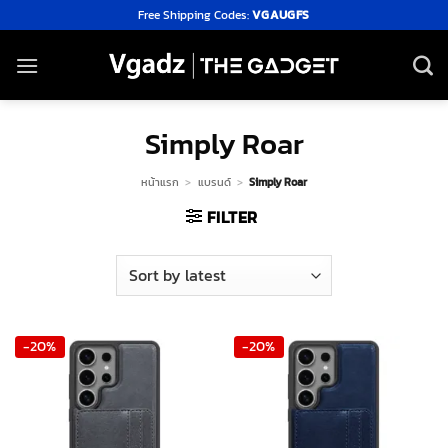
Skip
Free Shipping Codes:
VGAUGFS
to
content
Simply Roar
หน้าแรก
>
แบรนด์
>
Simply Roar
FILTER
-20%
-20%