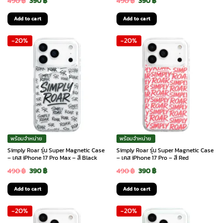
Original
Current
Original
Current
490
฿
390
฿
490
฿
390
฿
price
price
price
price
Add to cart
Add to cart
was:
is:
was:
is:
-20%
-20%
490 ฿.
390 ฿.
490 ฿.
390 ฿.
พร้อมจำหน่าย
พร้อมจำหน่าย
Simply Roar รุ่น Super Magnetic Case
Simply Roar รุ่น Super Magnetic Case
– เคส iPhone 17 Pro Max – สี Black
– เคส iPhone 17 Pro – สี Red
Original
Current
Original
Current
490
฿
390
฿
490
฿
390
฿
price
price
price
price
Add to cart
Add to cart
was:
is:
was:
is:
-20%
-20%
490 ฿.
390 ฿.
490 ฿.
390 ฿.