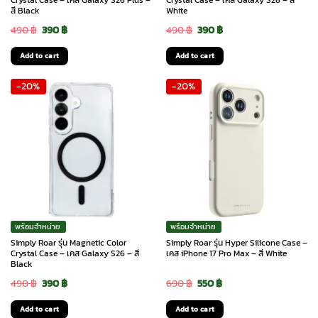
Crystal Case – เคส Galaxy S26 Plus –
Crystal Case – เคส Galaxy S26 – สี
สี Black
White
Original
Current
Original
Current
490
฿
390
฿
490
฿
390
฿
price
price
price
price
Add to cart
Add to cart
was:
is:
was:
is:
-20%
-20%
490 ฿.
390 ฿.
490 ฿.
390 ฿.
พร้อมจำหน่าย
พร้อมจำหน่าย
Simply Roar รุ่น Magnetic Color
Simply Roar รุ่น Hyper Silicone Case –
Crystal Case – เคส Galaxy S26 – สี
เคส iPhone 17 Pro Max – สี White
Black
Original
Current
Original
Current
490
฿
390
฿
690
฿
550
฿
price
price
price
price
Add to cart
Add to cart