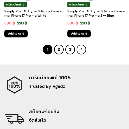
พร้อมจำหน่าย
พร้อมจำหน่าย
Simply Roar รุ่น Hyper Silicone Case –
Simply Roar รุ่น Hyper Silicone Case –
เคส iPhone 17 Pro – สี White
เคส iPhone 17 Pro – สี Sky Blue
Original
Current
Original
Current
690
฿
550
฿
690
฿
550
฿
price
price
price
price
Add to cart
Add to cart
was:
is:
was:
is:
690 ฿.
550 ฿.
690 ฿.
550 ฿.
1
2
3
การันตีของแท้ 100%
Trusted By Vgadz
สต๊อกพร้อมส่ง
จัดส่งเร็ว