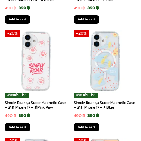
Original
Current
Original
Current
490
฿
390
฿
490
฿
390
฿
price
price
price
price
Add to cart
Add to cart
was:
is:
was:
is:
-20%
-20%
490 ฿.
390 ฿.
490 ฿.
390 ฿.
พร้อมจำหน่าย
พร้อมจำหน่าย
Simply Roar รุ่น Super Magnetic Case
Simply Roar รุ่น Super Magnetic Case
– เคส iPhone 17 – สี Pink Paw
– เคส iPhone 17 – สี Blue
Original
Current
Original
Current
490
฿
390
฿
490
฿
390
฿
price
price
price
price
Add to cart
Add to cart
was:
is:
was:
is:
-20%
-20%