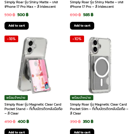
Simply Roar รุ่น Shiny Matte – เคส
Simply Roar รุ่น Shiny Matte – เคส
iPhone 17 Pro Max – สี Iridescent
iPhone 17 Pro – สี Iridescent
Original
Current
Original
Current
590
฿
500
฿
690
฿
585
฿
price
price
price
price
Add to cart
Add to cart
was:
is:
was:
is:
-18%
-10%
590 ฿.
500 ฿.
690 ฿.
585 ฿.
พร้อมจำหน่าย
พร้อมจำหน่าย
Simply Roar รุ่น Magnetic Clear Card
Simply Roar รุ่น Magnetic Clear Card
Pocket Stand – ที่เก็บบัตรติดหลังมือถือ
Pocket Slim – ที่เก็บบัตรติดหลังมือถือ –
– สี Clear
สี Clear
Original
Current
Original
Current
490
฿
400
฿
390
฿
350
฿
price
price
price
price
Add to cart
Add to cart