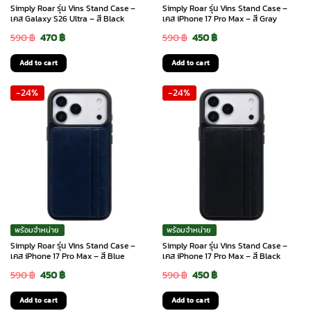
Simply Roar รุ่น Vins Stand Case –
Simply Roar รุ่น Vins Stand Case –
เคส Galaxy S26 Ultra – สี Black
เคส iPhone 17 Pro Max – สี Gray
Original
Current
Original
Current
590
฿
470
฿
590
฿
450
฿
price
price
price
price
Add to cart
Add to cart
was:
is:
was:
is:
-24%
-24%
590 ฿.
470 ฿.
590 ฿.
450 ฿.
พร้อมจำหน่าย
พร้อมจำหน่าย
Simply Roar รุ่น Vins Stand Case –
Simply Roar รุ่น Vins Stand Case –
เคส iPhone 17 Pro Max – สี Blue
เคส iPhone 17 Pro Max – สี Black
Original
Current
Original
Current
590
฿
450
฿
590
฿
450
฿
price
price
price
price
Add to cart
Add to cart