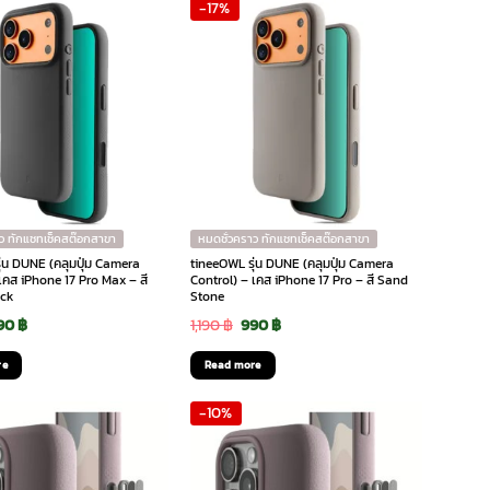
-17%
,490 ฿.
1,190 ฿.
1,490 ฿.
1,190 ฿.
ว ทักแชทเช็คสต๊อกสาขา
หมดชั่วคราว ทักแชทเช็คสต๊อกสาขา
ุ่น DUNE (คลุมปุ่ม Camera
tineeOWL รุ่น DUNE (คลุมปุ่ม Camera
เคส iPhone 17 Pro Max – สี
Control) – เคส iPhone 17 Pro – สี Sand
ack
Stone
riginal
Current
Original
Current
90
฿
1,190
฿
990
฿
rice
price
price
price
re
Read more
as:
is:
was:
is:
-10%
190 ฿.
990 ฿.
1,190 ฿.
990 ฿.