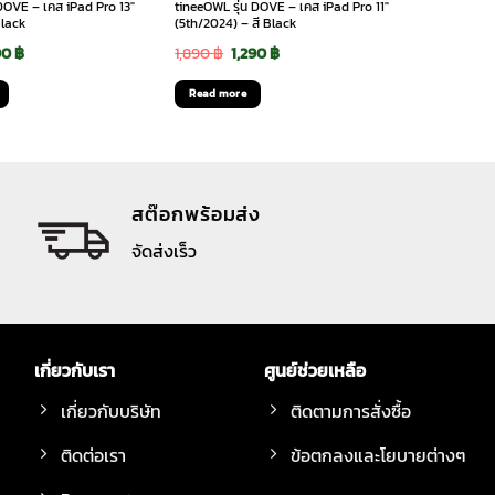
 DOVE – เคส iPad Pro 13″
tineeOWL รุ่น DOVE – เคส iPad Pro 11″
Black
(5th/2024) – สี Black
ginal
Current
Original
Current
90
฿
1,890
฿
1,290
฿
ce
price
price
price
Read more
:
is:
was:
is:
90 ฿.
1,290 ฿.
1,890 ฿.
1,290 ฿.
สต๊อกพร้อมส่ง
จัดส่งเร็ว
เกี่ยวกับเรา
ศูนย์ช่วยเหลือ
เกี่ยวกับบริษัท
ติดตามการสั่งซื้อ
ติดต่อเรา
ข้อตกลงและโยบายต่างๆ