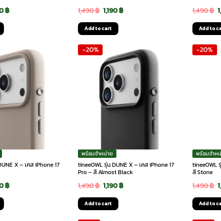
ginal
Current
Original
Current
O
90
฿
1,490
฿
1,190
฿
1,490
฿
1
ce
price
price
price
p
Add to cart
Add to c
:
is:
was:
is:
w
-20%
-20%
90 ฿.
1,190 ฿.
1,490 ฿.
1,190 ฿.
1
พร้อมจำหน่าย
พร้อมจำหน
 DUNE X – เคส iPhone 17
tineeOWL รุ่น DUNE X – เคส iPhone 17
tineeOWL ร
Pro – สี Almost Black
สี Stone
ginal
Current
Original
Current
O
90
฿
1,490
฿
1,190
฿
1,490
฿
1
ce
price
price
price
p
Add to cart
Add to c
:
is:
was:
is:
w