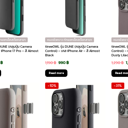
ักแชทเช็คสต๊อกสาขา
หมดชั่วคราว ทักแชทเช็คสต๊อกสาขา
หมดชั่วครา
 DUNE (คลุมปุ่ม Camera
tineeOWL รุ่น DUNE (คลุมปุ่ม Camera
tineeOWL ร
 iPhone 17 Pro – สี Almost
Control) – เคส iPhone Air – สี Almost
Control) – 
Black
Dusty Lila
inal
Current
Original
Current
O
0
฿
1,190
฿
990
฿
1,290
฿
1
e
price
price
price
p
Read more
Read mo
is:
was:
is:
w
-10%
-31%
 ฿.
990 ฿.
1,190 ฿.
990 ฿.
1