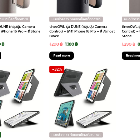
ักแชทเช็คสต๊อกสาขา
หมดชั่วคราว ทักแชทเช็คสต๊อกสาขา
หมดชั่วครา
 DUNE (คลุมปุ่ม Camera
tineeOWL รุ่น DUNE (คลุมปุ่ม Camera
tineeOWL ร
 iPhone 16 Pro – สี Stone
Control) – เคส iPhone 16 Pro – สี Almost
Control) – 
Black
Stone
ginal
Current
Original
Current
O
0
฿
1,290
฿
1,160
฿
1,290
฿
ce
price
price
price
p
Read more
Read mo
:
is:
was:
is:
w
-32%
0 ฿.
890 ฿.
1,290 ฿.
1,160 ฿.
1
หมดชั่วคราว ทักแชทเช็คสต๊อกสาขา