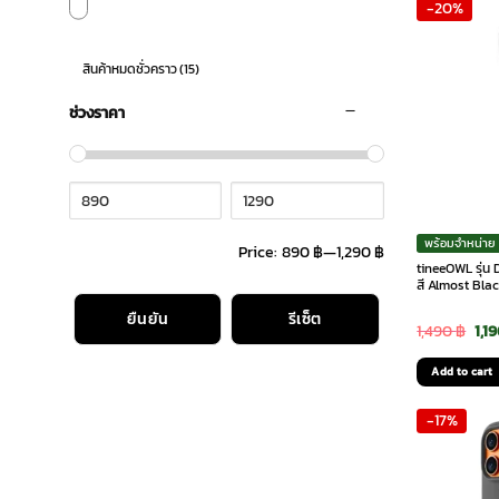
-20%
1,4
สินค้าหมดชั่วคราว
(15)
ช่วงราคา
พร้อมจำหน่าย
Price:
890 ฿
—
1,290 ฿
tineeOWL รุ่น
สี Almost Bla
ยืนยัน
รีเซ็ต
Ori
1,490
฿
1,1
pri
Add to cart
was
-17%
1,4