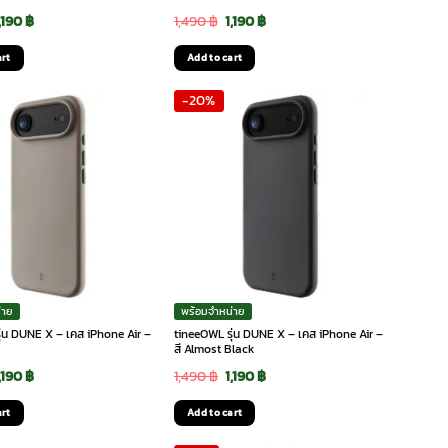
riginal
Current
Original
Current
,190
฿
1,490
฿
1,190
฿
rice
price
price
price
art
Add to cart
as:
is:
was:
is:
-20%
,490 ฿.
1,190 ฿.
1,490 ฿.
1,190 ฿.
่าย
พร้อมจำหน่าย
ุ่น DUNE X – เคส iPhone Air –
tineeOWL รุ่น DUNE X – เคส iPhone Air –
สี Almost Black
riginal
Current
Original
Current
,190
฿
1,490
฿
1,190
฿
rice
price
price
price
art
Add to cart
as:
is:
was:
is: