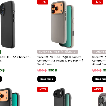
-17%
-17%
90 ฿.
1,190 ฿.
1,490 ฿.
1,190 ฿.
1
หมดชั่วคราว ทักแชทเช็คสต๊อกสาขา
หมดชั่วครา
 DUNE X – เคส iPhone 17 –
tineeOWL รุ่น DUNE (คลุมปุ่ม Camera
tineeOWL ร
ck
Control) – เคส iPhone 17 Pro Max – สี
Control) – 
Sand Stone
Almost Bl
ginal
Current
Original
Current
O
90
฿
1,190
฿
990
฿
1,190
฿
9
ce
price
price
price
p
Read more
Read mo
:
is:
was:
is:
w
-17%
-10%
90 ฿.
1,190 ฿.
1,190 ฿.
990 ฿.
1,