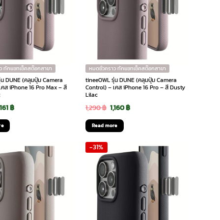
ว ทักแชทเช็คสต๊อกสาขา
หมดชั่วคราว ทักแชทเช็คสต๊อกสาขา
ุ่น DUNE (คลุมปุ่ม Camera
tineeOWL รุ่น DUNE (คลุมปุ่ม Camera
เคส iPhone 16 Pro Max – สี
Control) – เคส iPhone 16 Pro – สี Dusty
c
Lilac
riginal
Current
Original
Current
,161
฿
1,290
฿
1,160
฿
rice
price
price
price
re
Read more
as:
is:
was:
is:
-31%
,290 ฿.
1,161 ฿.
1,290 ฿.
1,160 ฿.