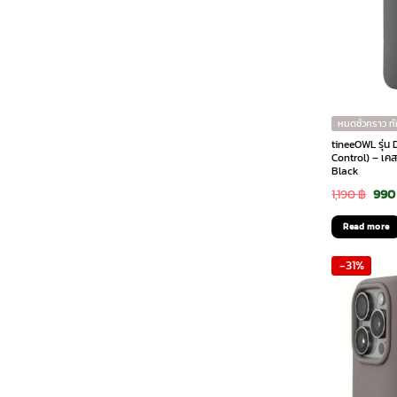
หมดชั่วคราว ท
tineeOWL รุ่น
Control) – เคส
Black
Orig
1,190
฿
99
pric
Read more
was:
-31%
1,190