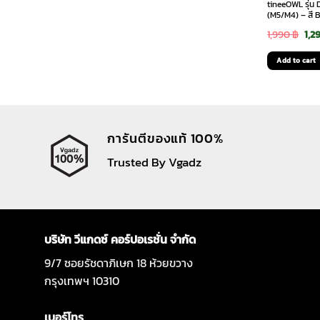
tineeOWL รุ่น
(M5/M4) – สี 
Ori
1,990
฿
1,2
pri
Add to cart
was
1,9
การันตีของแท้ 100%
Trusted By Vgadz
บริษัท วีแกดซ์ คอร์ปอเรชั่น จำกัด
9/7 ซอยรัชดาภิเษก 18 ห้วยขวาง
กรุงเทพฯ 10310
เบอร์โทร