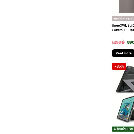
หมดชั่วคราว ท
tineeOWL รุ่น
Control) – เคส
Ori
1,290
฿
89
pri
Read more
was
-35%
1,29
พร้อมจำหน่าย