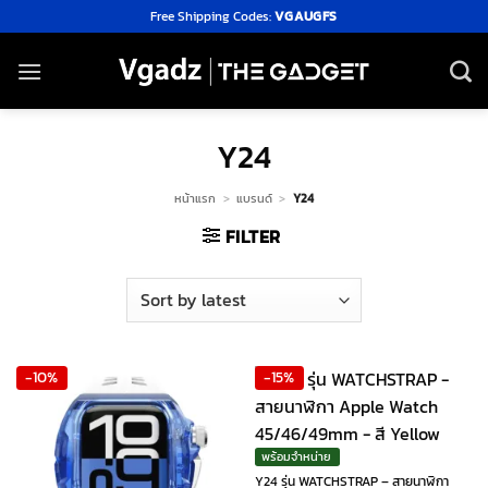
Skip
Free Shipping Codes:
VGAUGFS
to
content
Y24
หน้าแรก
>
แบรนด์
>
Y24
FILTER
-10%
-15%
พร้อมจำหน่าย
Y24 รุ่น WATCHSTRAP – สายนาฬิกา