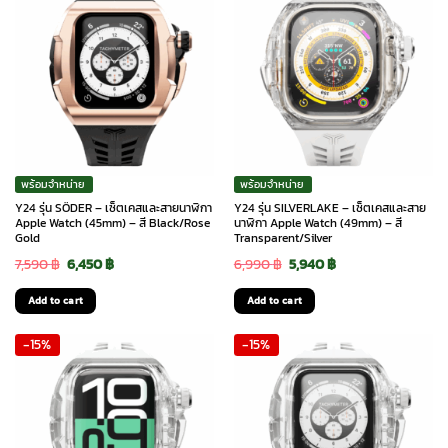
พร้อมจำหน่าย
พร้อมจำหน่าย
Y24 รุ่น SÖDER – เซ็ตเคสและสายนาฬิกา
Y24 รุ่น SILVERLAKE – เซ็ตเคสและสาย
Apple Watch (45mm) – สี Black/Rose
นาฬิกา Apple Watch (49mm) – สี
Gold
Transparent/Silver
Original
Current
Original
Current
7,590
฿
6,450
฿
6,990
฿
5,940
฿
price
price
price
price
Add to cart
Add to cart
was:
is:
was:
is:
-15%
-15%
7,590 ฿.
6,450 ฿.
6,990 ฿.
5,940 ฿.