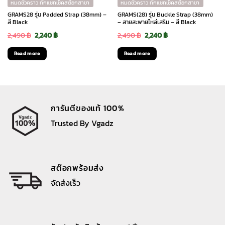
หมดชั่วคราว ทักแชทเช็คสต๊อกสาขา
หมดชั่วคราว ทักแชทเช็คสต๊อกสาขา
GRAMS28 รุ่น Padded Strap (38mm) –
GRAMS(28) รุ่น Buckle Strap (38mm)
สี Black
– สายสะพายไหล่เสริม – สี Black
Original
Current
Original
Current
2,490
฿
2,240
฿
2,490
฿
2,240
฿
price
price
price
price
Read more
Read more
was:
is:
was:
is:
2,490 ฿.
2,240 ฿.
2,490 ฿.
2,240 ฿.
การันตีของแท้ 100%
Trusted By Vgadz
สต๊อกพร้อมส่ง
จัดส่งเร็ว