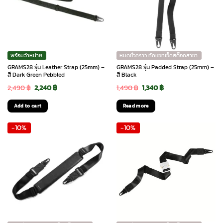
พร้อมจำหน่าย
หมดชั่วคราว ทักแชทเช็คสต๊อกสาขา
GRAMS28 รุ่น Leather Strap (25mm) –
GRAMS28 รุ่น Padded Strap (25mm) –
สี Dark Green Pebbled
สี Black
Original
Current
Original
Current
2,490
฿
2,240
฿
1,490
฿
1,340
฿
price
price
price
price
Add to cart
Read more
was:
is:
was:
is:
-10%
-10%
2,490 ฿.
2,240 ฿.
1,490 ฿.
1,340 ฿.