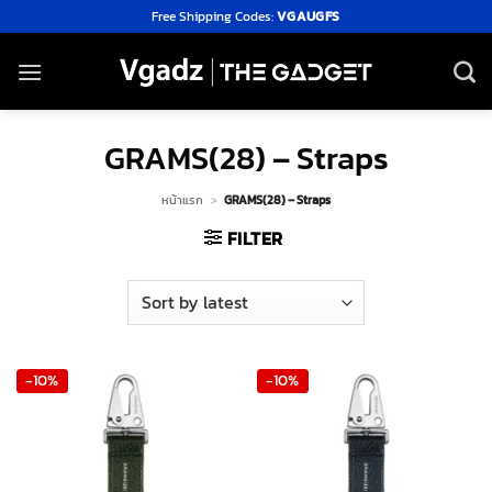
Skip
Free Shipping Codes:
VGAUGFS
to
content
GRAMS(28) – Straps
หน้าแรก
>
GRAMS(28) – Straps
FILTER
-10%
-10%