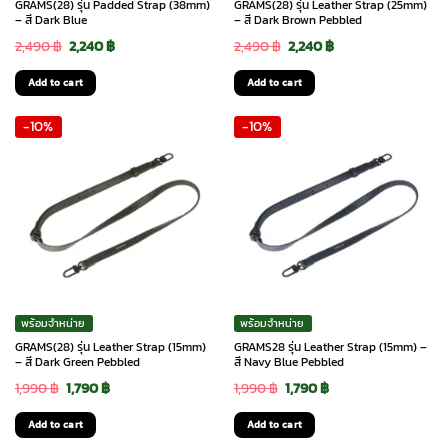
GRAMS(28) รุ่น Padded Strap (38mm)
GRAMS(28) รุ่น Leather Strap (25mm)
– สี Dark Blue
– สี Dark Brown Pebbled
Original
Current
Original
Current
2,490
฿
2,240
฿
2,490
฿
2,240
฿
price
price
price
price
Add to cart
Add to cart
was:
is:
was:
is:
-10%
-10%
2,490 ฿.
2,240 ฿.
2,490 ฿.
2,240 ฿.
พร้อมจำหน่าย
พร้อมจำหน่าย
GRAMS(28) รุ่น Leather Strap (15mm)
GRAMS28 รุ่น Leather Strap (15mm) –
– สี Dark Green Pebbled
สี Navy Blue Pebbled
Original
Current
Original
Current
1,990
฿
1,790
฿
1,990
฿
1,790
฿
price
price
price
price
Add to cart
Add to cart
was:
is:
was:
is: