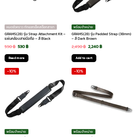
หมดชั่วคราว ทักแชทเช็คสต๊อกสาขา
พร้อมจำหน่าย
GRAMS(28) รุ่น Strap Attachment Kit –
GRAMS(28) รุ่น Padded Strap (38mm)
แผ่นคล้องสายมือถือ – สี Black
– สี Dark Brown
Original
Current
Original
Current
590
฿
530
฿
2,490
฿
2,240
฿
price
price
price
price
Read more
Add to cart
was:
is:
was:
is:
-10%
-10%
590 ฿.
530 ฿.
2,490 ฿.
2,240 ฿.
พร้อมจำหน่าย
พร้อมจำหน่าย