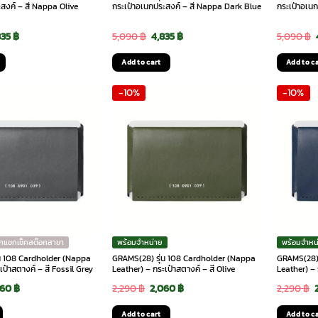
สงค์ – สี Nappa Olive
กระเป๋าอเนกประสงค์ – สี Nappa Dark Blue
กระเป๋าอเน
ginal
Current
Original
Current
835
฿
5,090
฿
4,835
฿
5,090
฿
ce
price
price
price
Add to cart
Add to c
s:
is:
was:
is:
-10%
-10%
90 ฿.
4,835 ฿.
5,090 ฿.
4,835 ฿.
ักแชทเช็คสต๊อกสาขา
พร้อมจำหน่าย
พร้อมจำหน
น 108 Cardholder (Nappa
GRAMS(28) รุ่น 108 Cardholder (Nappa
GRAMS(28) 
เป๋าสตางค์ – สี Fossil Grey
Leather) – กระเป๋าสตางค์ – สี Olive
Leather) – 
ginal
Current
Original
Current
060
฿
2,290
฿
2,060
฿
2,290
฿
ce
price
price
price
Add to cart
Add to c