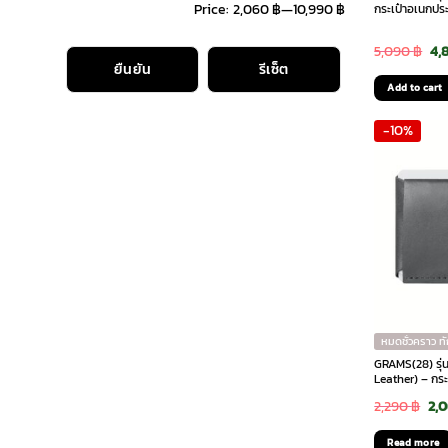
Price:
2,060 ฿
—
10,990 ฿
กระเป๋าอเนกประ
Ori
5,090
฿
4,
ยืนยัน
รีเซ็ต
pri
Add to cart
wa
-10%
5,0
หมดชั่วคราว ท
GRAMS(28) รุ่
Leather) – กระ
Ori
2,290
฿
2,
pri
Read more