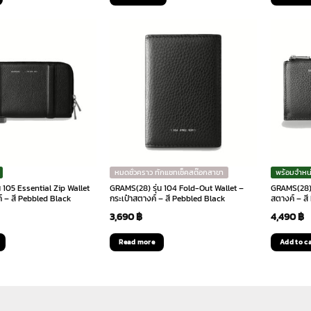
:
is:
was:
is:
90 ฿.
2,060 ฿.
2,290 ฿.
2,060 ฿.
หมดชั่วคราว ทักแชทเช็คสต๊อกสาขา
พร้อมจำหน
 105 Essential Zip Wallet
GRAMS(28) รุ่น 104 Fold-Out Wallet –
GRAMS(28) ร
์ – สี Pebbled Black
กระเป๋าสตางค์ – สี Pebbled Black
สตางค์ – ส
3,690
฿
4,490
฿
Read more
Add to c