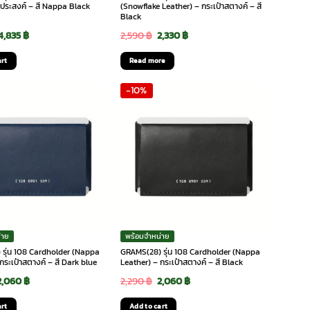
กประสงค์ – สี Nappa Black
(Snowflake Leather) – กระเป๋าสตางค์ – สี
Black
Original
Current
Original
Current
4,835
฿
2,590
฿
2,330
฿
price
price
price
price
art
Read more
was:
is:
was:
is:
-10%
5,090 ฿.
4,835 ฿.
2,590 ฿.
2,330 ฿.
่าย
พร้อมจำหน่าย
รุ่น 108 Cardholder (Nappa
GRAMS(28) รุ่น 108 Cardholder (Nappa
กระเป๋าสตางค์ – สี Dark blue
Leather) – กระเป๋าสตางค์ – สี Black
Original
Current
Original
Current
2,060
฿
2,290
฿
2,060
฿
price
price
price
price
art
Add to cart