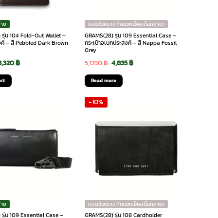
่าย
หมดชั่วคราว ทักแชทเช็คสต๊อกสาขา
รุ่น 104 Fold-Out Wallet –
GRAMS(28) รุ่น 109 Essential Case –
งค์ – สี Pebbled Dark Brown
กระเป๋าอเนกประสงค์ – สี Nappa Fossil
Grey
Original
Current
Original
Current
3,320
฿
5,090
฿
4,835
฿
price
price
price
price
art
Read more
was:
is:
was:
is:
-10%
3,690 ฿.
3,320 ฿.
5,090 ฿.
4,835 ฿.
่าย
หมดชั่วคราว ทักแชทเช็คสต๊อกสาขา
รุ่น 109 Essential Case –
GRAMS(28) รุ่น 108 Cardholder