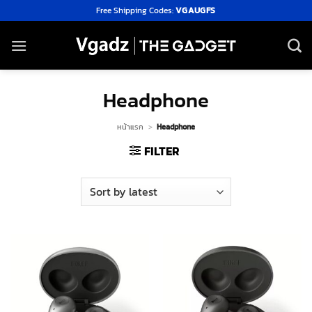
Skip
Free Shipping Codes:
VGAUGFS
to
content
Headphone
หน้าแรก
>
Headphone
FILTER