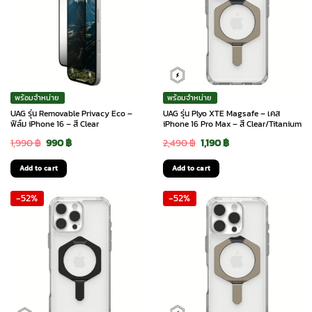
พร้อมจำหน่าย
พร้อมจำหน่าย
UAG รุ่น Removable Privacy Eco –
UAG รุ่น Plyo XTE Magsafe – เคส
ฟิล์ม iPhone 16 – สี Clear
iPhone 16 Pro Max – สี Clear/Titanium
Original
Current
Original
Current
1,990
฿
990
฿
2,490
฿
1,190
฿
price
price
price
price
Add to cart
Add to cart
was:
is:
was:
is:
-52%
-52%
1,990 ฿.
990 ฿.
2,490 ฿.
1,190 ฿.