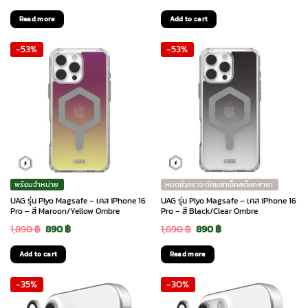
price
price
price
price
Read more
Add to cart
was:
is:
was:
is:
-53%
-53%
1,890 ฿.
990 ฿.
1,890 ฿.
890 ฿.
พร้อมจำหน่าย
หมดชั่วคราว ทักแชทเช็คสต๊อกสาขา
UAG รุ่น Plyo Magsafe – เคส iPhone 16
UAG รุ่น Plyo Magsafe – เคส iPhone 16
Pro – สี Maroon/Yellow Ombre
Pro – สี Black/Clear Ombre
Original
Current
Original
Current
1,890
฿
890
฿
1,890
฿
890
฿
price
price
price
price
Add to cart
Read more
was:
is:
was:
is:
-35%
-30%
1,890 ฿.
890 ฿.
1,890 ฿.
890 ฿.