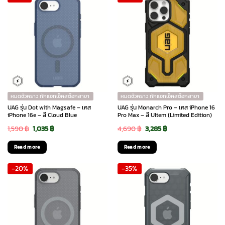
หมดชั่วคราว ทักแชทเช็คสต๊อกสาขา
หมดชั่วคราว ทักแชทเช็คสต๊อกสาขา
UAG รุ่น Dot with Magsafe – เคส
UAG รุ่น Monarch Pro – เคส iPhone 16
iPhone 16e – สี Cloud Blue
Pro Max – สี Ultem (Limited Edition)
Original
Current
Original
Current
1,590
฿
1,035
฿
4,690
฿
3,285
฿
price
price
price
price
Read more
Read more
was:
is:
was:
is:
-20%
-35%
1,590 ฿.
1,035 ฿.
4,690 ฿.
3,285 ฿.