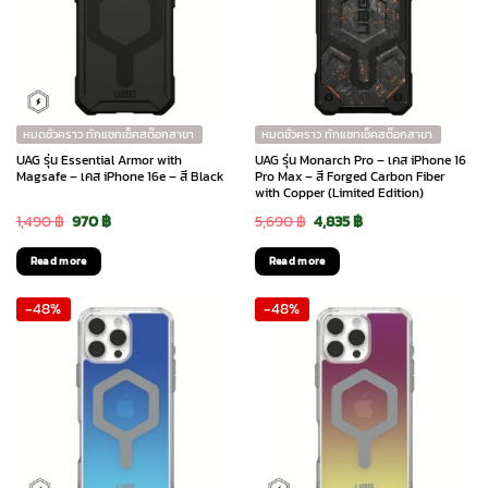
หมดชั่วคราว ทักแชทเช็คสต๊อกสาขา
หมดชั่วคราว ทักแชทเช็คสต๊อกสาขา
UAG รุ่น Essential Armor with
UAG รุ่น Monarch Pro – เคส iPhone 16
Magsafe – เคส iPhone 16e – สี Black
Pro Max – สี Forged Carbon Fiber
with Copper (Limited Edition)
Original
Current
Original
Current
1,490
฿
970
฿
5,690
฿
4,835
฿
price
price
price
price
Read more
Read more
was:
is:
was:
is:
-48%
-48%
1,490 ฿.
970 ฿.
5,690 ฿.
4,835 ฿.