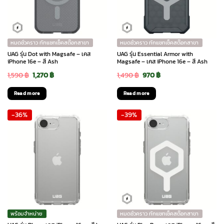
หมดชั่วคราว ทักแชทเช็คสต๊อกสาขา
หมดชั่วคราว ทักแชทเช็คสต๊อกสาขา
UAG รุ่น Dot with Magsafe – เคส
UAG รุ่น Essential Armor with
iPhone 16e – สี Ash
Magsafe – เคส iPhone 16e – สี Ash
Original
Current
Original
Current
1,590
฿
1,270
฿
1,490
฿
970
฿
price
price
price
price
Read more
Read more
was:
is:
was:
is:
-36%
-39%
1,590 ฿.
1,270 ฿.
1,490 ฿.
970 ฿.
พร้อมจำหน่าย
หมดชั่วคราว ทักแชทเช็คสต๊อกสาขา