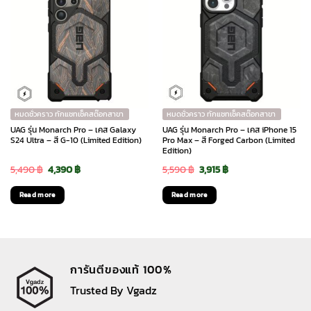
หมดชั่วคราว ทักแชทเช็คสต๊อกสาขา
หมดชั่วคราว ทักแชทเช็คสต๊อกสาขา
UAG รุ่น Monarch Pro – เคส Galaxy
UAG รุ่น Monarch Pro – เคส iPhone 15
S24 Ultra – สี G-10 (Limited Edition)
Pro Max – สี Forged Carbon (Limited
Edition)
Original
Current
Original
Current
5,490
฿
4,390
฿
5,590
฿
3,915
฿
price
price
price
price
Read more
Read more
was:
is:
was:
is:
5,490 ฿.
4,390 ฿.
5,590 ฿.
3,915 ฿.
การันตีของแท้ 100%
Trusted By Vgadz