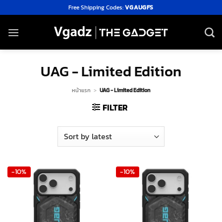
Skip
Free Shipping Codes:
VGAUGFS
to
content
UAG - Limited Edition
หน้าแรก
>
UAG - Limited Edition
FILTER
-10%
-10%