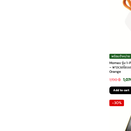
พร้อมจำหน่าย
Momax รุ่น 1-
– พาวเวอร์แบง
Orange
Orig
1,190
฿
1,0
pric
Add to cart
was:
-30%
1,190