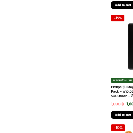
pric
Add to cart
was:
-15%
1,190
พร้อมจำหน่าย
Philips รุ่น M
Pack – พาวเวอ
5000mAh – สี
Ori
1,890
฿
1,6
pri
Add to cart
was
-10%
1,8