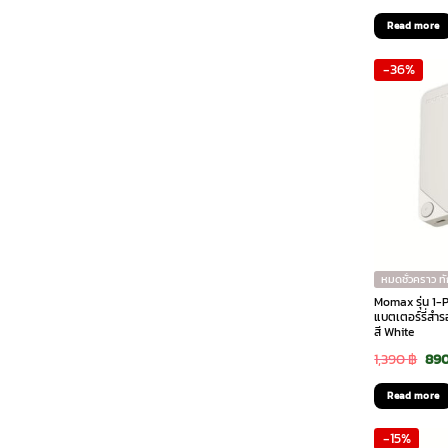
pri
Read more
was
-36%
1,9
หมดชั่วคราว ท
Momax รุ่น 1
แบตเตอร์รี่สำ
สี White
Ori
1,390
฿
89
pri
Read more
was
-15%
1,39