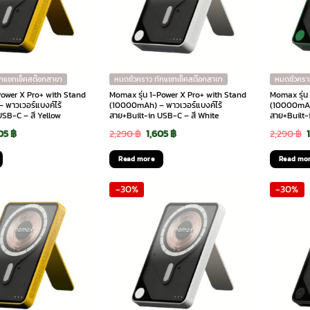
ักแชทเช็คสต๊อกสาขา
หมดชั่วคราว ทักแชทเช็คสต๊อกสาขา
หมดชั่วครา
Power X Pro+ with Stand
Momax รุ่น 1-Power X Pro+ with Stand
Momax รุ่น
พาวเวอร์แบงค์ไร้
(10000mAh) – พาวเวอร์แบงค์ไร้
(10000mAh)
USB-C – สี Yellow
สาย+Built-in USB-C – สี White
สาย+Built-
ginal
Current
Original
Current
605
฿
2,290
฿
1,605
฿
2,290
฿
ce
price
price
price
Read more
Read mo
:
is:
was:
is:
-30%
-30%
90 ฿.
1,605 ฿.
2,290 ฿.
1,605 ฿.