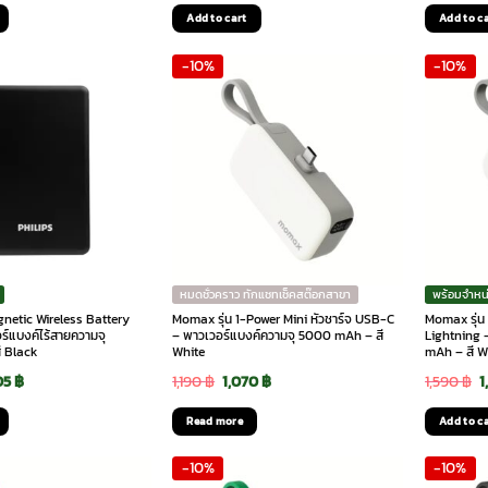
e
price
price
price
p
Add to cart
Add to c
is:
was:
is:
w
-10%
-10%
 ฿.
1,010 ฿.
1,990 ฿.
1,690 ฿.
1
หมดชั่วคราว ทักแชทเช็คสต๊อกสาขา
พร้อมจำหน
agnetic Wireless Battery
Momax รุ่น 1-Power Mini หัวชาร์จ USB-C
Momax รุ่น 
ร์แบงค์ไร้สายความจุ
– พาวเวอร์แบงค์ความจุ 5000 mAh – สี
Lightning 
 Black
White
mAh – สี W
ginal
Current
Original
Current
O
05
฿
1,190
฿
1,070
฿
1,590
฿
1
ce
price
price
price
p
Read more
Add to c
:
is:
was:
is:
w
-10%
-10%
90 ฿.
1,605 ฿.
1,190 ฿.
1,070 ฿.
1