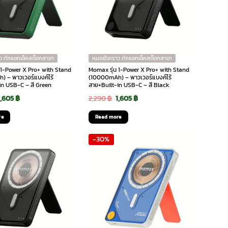
ว ทักแชทเช็คสต๊อกสาขา
หมดชั่วคราว ทักแชทเช็คสต๊อกสาขา
 1-Power X Pro+ with Stand
Momax รุ่น 1-Power X Pro+ with Stand
 – พาวเวอร์แบงค์ไร้
(10000mAh) – พาวเวอร์แบงค์ไร้
in USB-C – สี Green
สาย+Built-in USB-C – สี Black
Original
Current
Original
Current
1,605
฿
2,290
฿
1,605
฿
price
price
price
price
re
Read more
was:
is:
was:
is:
-30%
2,290 ฿.
1,605 ฿.
2,290 ฿.
1,605 ฿.