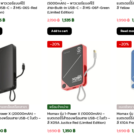
าวเวอร์แบงค์ไร้
(5000mAh) – พาวเวอร์แบงค์ไร้
แบตเตอร์รี
 USB-C – สี MS-06S-Red
สาย+Built-in USB-C – สี MS-06F-Green
สี Yellow
on)
(Limited Edition)
ginal
Current
Original
Current
O
35
฿
2,190
฿
1,535
฿
1,990
฿
ce
price
price
price
p
Add to cart
Read mo
:
is:
was:
is:
w
-20%
-20%
0 ฿.
1,535 ฿.
2,190 ฿.
1,535 ฿.
1
ักแชทเช็คสต๊อกสาขา
พร้อมจำหน่าย
หมดชั่วครา
-Power X (20000mAh) –
Momax รุ่น 1-Power X (10000mAh) –
Momax รุ่
รองพร้อมสาย USB-C ในตัว –
แบตเตอร์รี่สำรองพร้อมสาย USB-C ในตัว –
แบตเตอร์รี
สี X09A Justice Red (Limited Edition)
สี X10A Fr
ginal
Current
Original
Current
O
90
฿
1,690
฿
1,350
฿
1,690
฿