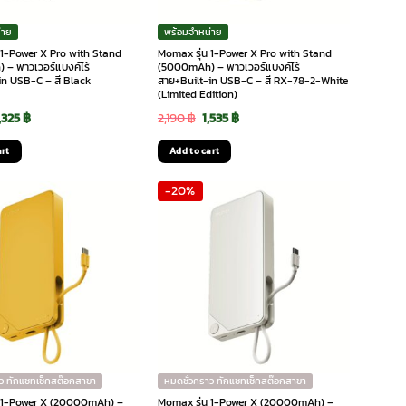
่าย
พร้อมจำหน่าย
 1-Power X Pro with Stand
Momax รุ่น 1-Power X Pro with Stand
– พาวเวอร์แบงค์ไร้
(5000mAh) – พาวเวอร์แบงค์ไร้
in USB-C – สี Black
สาย+Built-in USB-C – สี RX-78-2-White
(Limited Edition)
riginal
Current
Original
Current
,325
฿
2,190
฿
1,535
฿
rice
price
price
price
art
Add to cart
as:
is:
was:
is:
-20%
,890 ฿.
1,325 ฿.
2,190 ฿.
1,535 ฿.
ว ทักแชทเช็คสต๊อกสาขา
หมดชั่วคราว ทักแชทเช็คสต๊อกสาขา
น 1-Power X (20000mAh) –
Momax รุ่น 1-Power X (20000mAh) –