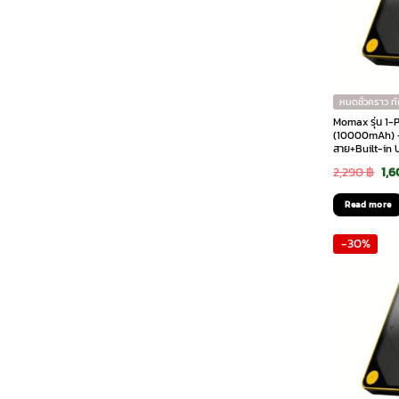
หมดชั่วคราว ท
Momax รุ่น 1-
(10000mAh) – 
สาย+Built-in 
Ori
2,290
฿
1,
pri
Read more
was
-30%
2,2