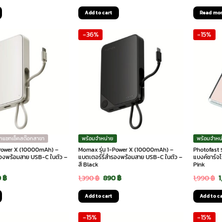
ce
price
price
price
p
Add to cart
Read mo
:
is:
was:
is:
w
-36%
-15%
90 ฿.
1,590 ฿.
1,690 ฿.
1,350 ฿.
1
ักแชทเช็คสต๊อกสาขา
พร้อมจำหน่าย
พร้อมจำหน
-Power X (10000mAh) –
Momax รุ่น 1-Power X (10000mAh) –
Photofast ร
รองพร้อมสาย USB-C ในตัว –
แบตเตอร์รี่สำรองพร้อมสาย USB-C ในตัว –
แบงค์ชาร์จ
สี Black
Pink
ginal
Current
Original
Current
O
0
฿
1,390
฿
890
฿
1,990
฿
ce
price
price
price
p
Add to cart
Add to c
:
is:
was:
is:
w
-15%
-15%
0 ฿.
890 ฿.
1,390 ฿.
890 ฿.
1