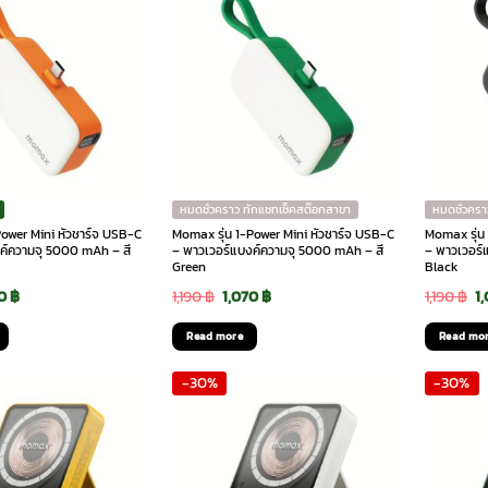
หมดชั่วคราว ทักแชทเช็คสต๊อกสาขา
หมดชั่วครา
Power Mini หัวชาร์จ USB-C
Momax รุ่น 1-Power Mini หัวชาร์จ USB-C
Momax รุ่น
ค์ความจุ 5000 mAh – สี
– พาวเวอร์แบงค์ความจุ 5000 mAh – สี
– พาวเวอร์
Green
Black
inal
Current
Original
Current
O
70
฿
1,190
฿
1,070
฿
1,190
฿
1
e
price
price
price
p
Read more
Read mo
is:
was:
is:
w
-30%
-30%
 ฿.
1,070 ฿.
1,190 ฿.
1,070 ฿.
1,