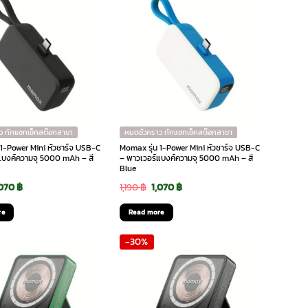
ว ทักแชทเช็คสต๊อกสาขา
หมดชั่วคราว ทักแชทเช็คสต๊อกสาขา
 1-Power Mini หัวชาร์จ USB-C
Momax รุ่น 1-Power Mini หัวชาร์จ USB-C
แบงค์ความจุ 5000 mAh – สี
– พาวเวอร์แบงค์ความจุ 5000 mAh – สี
Blue
riginal
Current
Original
Current
,070
฿
1,190
฿
1,070
฿
rice
price
price
price
re
Read more
as:
is:
was:
is:
-30%
190 ฿.
1,070 ฿.
1,190 ฿.
1,070 ฿.