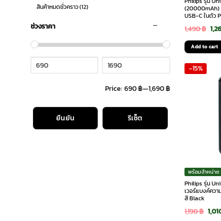
Philips รุ่น U
สินค้าหมดชั่วคราว
(12)
(20000mAh) –
USB-C ในตัว 
ช่วงราคา
Ori
1,490
฿
1,2
pri
Add to cart
was
-15%
1,4
Price:
690 ฿
—
1,690 ฿
ยืนยัน
รีเซ็ต
พร้อมจำหน่าย
Philips รุ่น U
เวอร์แบงค์คว
สี Black
Orig
1,190
฿
1,01