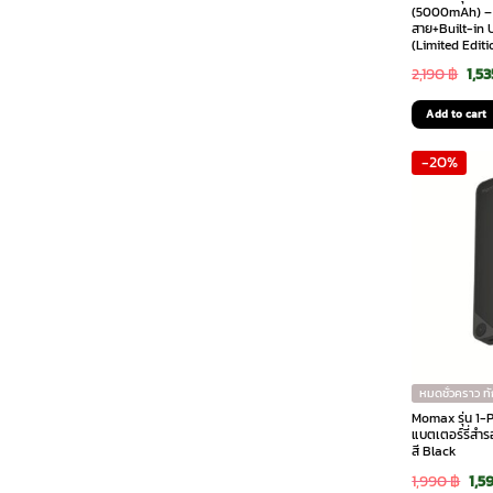
(5000mAh) – พ
สาย+Built-in
(Limited Editi
Ori
2,190
฿
1,5
pri
Add to cart
was
-20%
2,19
หมดชั่วคราว ท
Momax รุ่น 1
แบตเตอร์รี่สำ
สี Black
Ori
1,990
฿
1,5