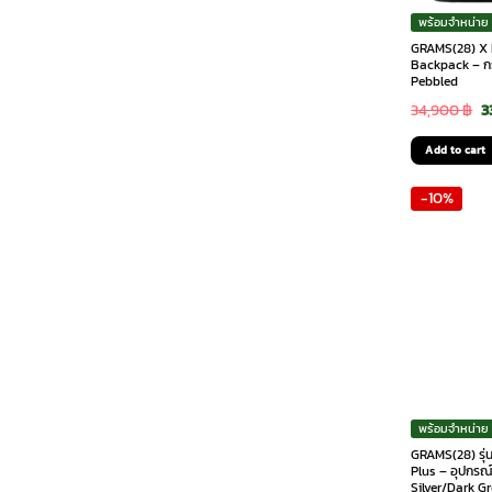
พร้อมจำหน่าย
GRAMS(28) X M
Backpack – กร
Pebbled
O
34,900
฿
3
p
Add to cart
w
-10%
3
พร้อมจำหน่าย
GRAMS(28) รุ่
Plus – อุปกรณ์
Silver/Dark G