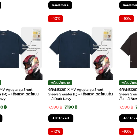
Read more
Read mo
-10%
-10%
พร้อมจำหน่าย
พร้อมจำหน
V Agusta รุ่น Short
GRAMS(28) X MV Agusta รุ่น Short
GRAMS(28) 
 (M) – เสื้อสเวตเตอร์แขน
Sleeve Sweater (L) – เสื้อสเวตเตอร์แขนสั้น
Sleeve Swea
Navy
– สี Dark Navy
สั้น – สี Br
ginal
Current
Original
Current
90
฿
7,990
฿
7,190
฿
7,990
฿
ce
price
price
price
Add to cart
Add to c
:
is:
was:
is:
-10%
-10%
90 ฿.
7,190 ฿.
7,990 ฿.
7,190 ฿.