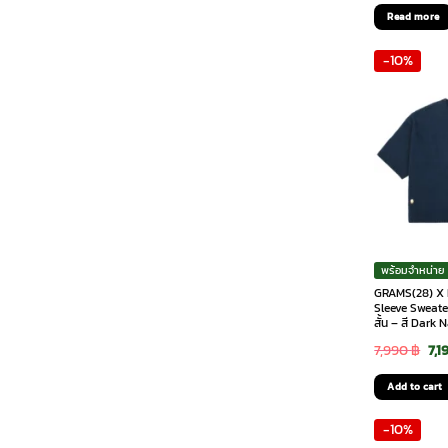
Read more
-10%
พร้อมจำหน่าย
GRAMS(28) X M
Sleeve Sweater
สั้น – สี Dark 
Ori
7,990
฿
7,1
pri
Add to cart
was
-10%
7,9