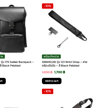
-10%
่าย
พร้อมจำหน่าย
รุ่น 179 Seeker Backpack –
GRAMS(28) รุ่น 123 Wrist Strap – สาย
– สี Black Pebbled
คล้องข้อมือ – สี Black Pebbled
Original
Current
1,890
฿
1,700
฿
price
price
art
Add to cart
was:
is:
-10%
1,890 ฿.
1,700 ฿.