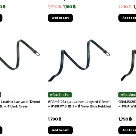
ginal
Current
Original
Current
O
60
฿
1,290
฿
1,160
฿
1,290
฿
1
ce
price
price
price
p
Add to cart
Add to c
:
is:
was:
is:
w
0 ฿.
1,160 ฿.
1,290 ฿.
1,160 ฿.
1
พร้อมจำหน่าย
พร้อมจำหน
น Leather Lanyard (12mm)
GRAMS(28) รุ่น Leather Lanyard (12mm)
GRAMS(28) 
ิม – สี Dark Green
– สายสะพายเสริม – สี Navy Blue Pebbled
– สายสะพาย
1,790
฿
1,790
฿
Add to cart
Add to c