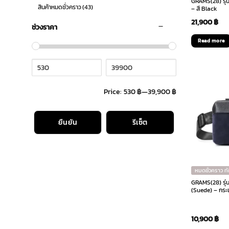
GRAMS(28) รุ่
สินค้าหมดชั่วคราว
(43)
– สี Black
21,900
฿
ช่วงราคา
Read more
Price:
530 ฿
—
39,900 ฿
ยืนยัน
รีเซ็ต
หมดชั่วคราว ท
GRAMS(28) รุ่น
(Suede) – กระเ
10,900
฿