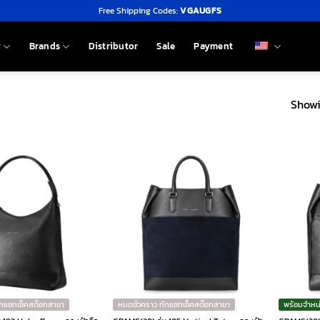
Free Shipping Codes:
VGAUGFS
y
Brands
Distributor
Sale
Payment
Showi
ักแชทเช็คสต๊อกสาขา
หมดชั่วคราว ทักแชทเช็คสต๊อกสาขา
พร้อมจำหน