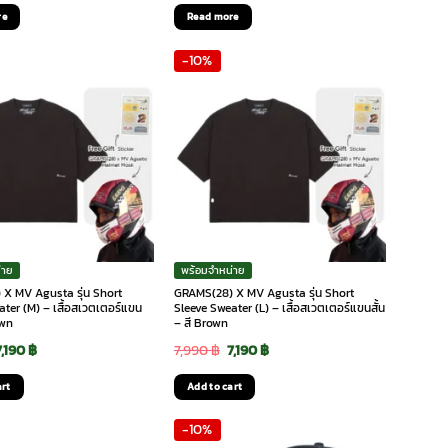
price
price
re
Read more
was:
is:
-10%
33,900 ฿.
32,205 ฿.
่าย
พร้อมจำหน่าย
X MV Agusta รุ่น Short
GRAMS(28) X MV Agusta รุ่น Short
ter (M) – เสื้อสเวตเตอร์แขน
Sleeve Sweater (L) – เสื้อสเวตเตอร์แขนสั้น
own
– สี Brown
Original
Current
Original
Current
7,190
฿
7,990
฿
7,190
฿
price
price
price
price
art
Add to cart
was:
is:
was:
is:
-10%
7,990 ฿.
7,190 ฿.
7,990 ฿.
7,190 ฿.