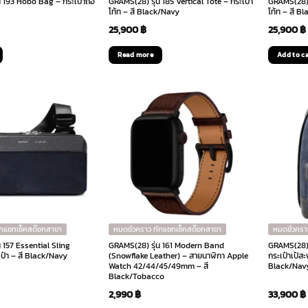
น 193 Hobo Bag – กระเป๋าถือ
GRAMS(28) รุ่น 185 Vertical Tote – กระเป๋า
GRAMS(28) ร
โท้ท – สี Black/Navy
โท้ท – สี Bl
25,900
฿
25,900
฿
Read more
Add to c
ักแชทเช็คสต๊อกสาขา
หมดชั่วคราว ทักแชทเช็คสต๊อกสาขา
หมดชั่วครา
 157 Essential Sling
GRAMS(28) รุ่น 161 Modern Band
GRAMS(28) 
ป๋า – สี Black/Navy
(Snowflake Leather) – สายนาฬิกา Apple
กระเป๋าเป้ส
Watch 42/44/45/49mm – สี
Black/Nav
Black/Tobacco
2,990
฿
33,900
฿