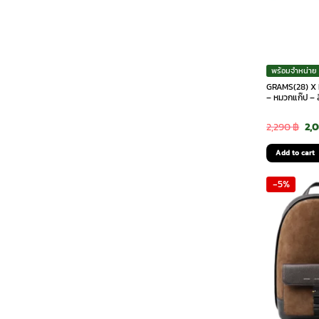
พร้อมจำหน่าย
GRAMS(28) X 
– หมวกแก๊ป – 
Ori
2,290
฿
2,
pri
Add to cart
was
-5%
2,2