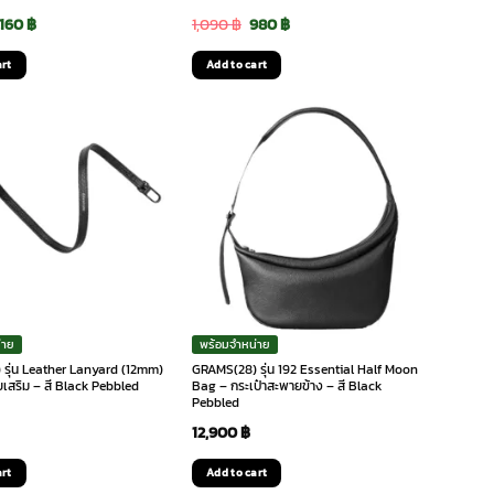
riginal
Current
Original
Current
,160
฿
1,090
฿
980
฿
rice
price
price
price
art
Add to cart
as:
is:
was:
is:
,290 ฿.
1,160 ฿.
1,090 ฿.
980 ฿.
่าย
พร้อมจำหน่าย
รุ่น Leather Lanyard (12mm)
GRAMS(28) รุ่น 192 Essential Half Moon
เสริม – สี Black Pebbled
Bag – กระเป๋าสะพายข้าง – สี Black
Pebbled
12,900
฿
art
Add to cart