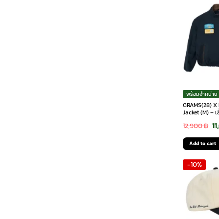
พร้อมจำหน่าย
GRAMS(28) X M
Jacket (M) – เ
Or
12,900
฿
11
pr
Add to cart
wa
-10%
12