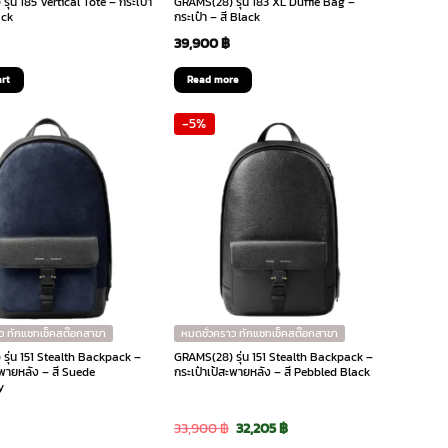
ุ่น 185 Vertical Tote – กระเป๋า
GRAMS(28) รุ่น 183 XL Duffle Bag –
ack
กระเป๋า – สี Black
39,900
฿
art
Read more
-5%
ว ทักแชทเช็คสต๊อกสาขา
หมดชั่วคราว ทักแชทเช็คสต๊อกสาขา
รุ่น 151 Stealth Backpack –
GRAMS(28) รุ่น 151 Stealth Backpack –
ะพายหลัง – สี Suede
กระเป๋าเป้สะพายหลัง – สี Pebbled Black
y
Original
Current
33,900
฿
32,205
฿