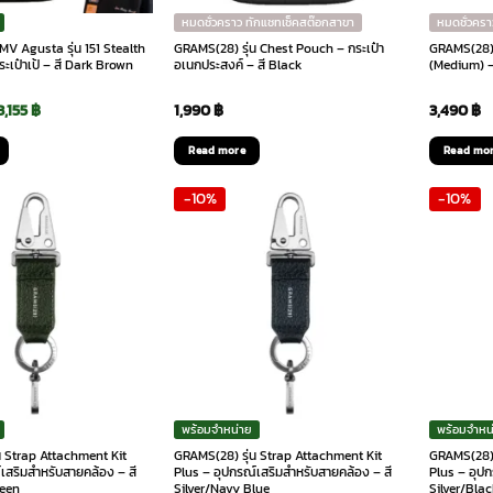
หมดชั่วคราว ทักแชทเช็คสต๊อกสาขา
หมดชั่วครา
V Agusta รุ่น 151 Stealth
GRAMS(28) รุ่น Chest Pouch – กระเป๋า
GRAMS(28) 
ะเป๋าเป้ – สี Dark Brown
อเนกประสงค์ – สี Black
(Medium) – 
riginal
Current
3,155
฿
1,990
฿
3,490
฿
rice
price
Read more
Read mo
as:
is:
-10%
-10%
4,900 ฿.
33,155 ฿.
พร้อมจำหน่าย
พร้อมจำหน
น Strap Attachment Kit
GRAMS(28) รุ่น Strap Attachment Kit
GRAMS(28) 
เสริมสำหรับสายคล้อง – สี
Plus – อุปกรณ์เสริมสำหรับสายคล้อง – สี
Plus – อุปก
reen
Silver/Navy Blue
Silver/Blac