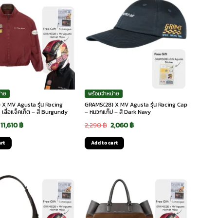
่าย
พร้อมจำหน่าย
X MV Agusta รุ่น Racing
GRAMS(28) X MV Agusta รุ่น Racing Cap
 เสื้อแจ็คเก็ต – สี Burgundy
– หมวกแก๊ป – สี Dark Navy
Original
Current
Original
Current
11,610
฿
2,290
฿
2,060
฿
price
price
price
price
art
Add to cart
was:
is:
was:
is:
12,900 ฿.
11,610 ฿.
2,290 ฿.
2,060 ฿.