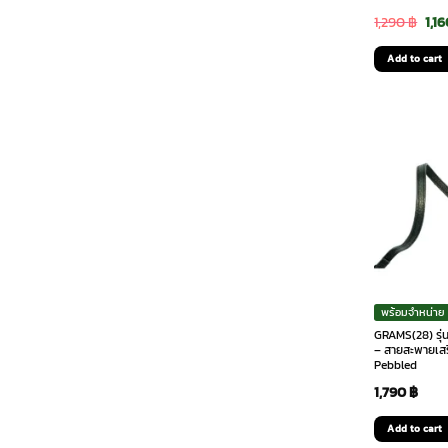
Ori
1,290
฿
1,1
pri
Add to cart
was
1,29
พร้อมจำหน่าย
GRAMS(28) รุ่
– สายสะพายเสร
Pebbled
1,790
฿
Add to cart