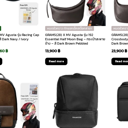
หมดชั่วคราว ทักแชทเช็คสต๊อกสาขา
หมดชั่วครา
MV Agusta รุ่น Racing Cap
GRAMS(28) X MV Agusta รุ่น 192
GRAMS(28) 
สี Dark Navy / Ivory
Essential Half Moon Bag – กระเป๋าสะพาย
Crossbody 
ข้าง – สี Dark Brown Pebbled
Dark Brow
ginal
Current
060
฿
13,900
฿
23,900
฿
ce
price
Read more
Read mo
:
is:
90 ฿.
2,060 ฿.