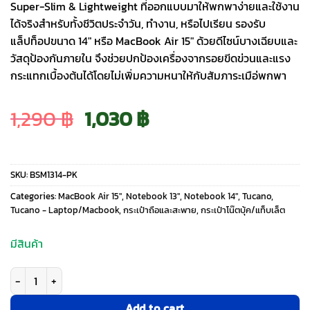
Super-Slim & Lightweight ที่ออกแบบมาให้พกพาง่ายและใช้งาน
ได้จริงสำหรับทั้งชีวิตประจำวัน, ทำงาน, หรือไปเรียน รองรับ
แล็ปท็อปขนาด 14″ หรือ MacBook Air 15″ ด้วยดีไซน์บางเฉียบและ
วัสดุป้องกันภายใน จึงช่วยปกป้องเครื่องจากรอยขีดข่วนและแรง
กระแทกเบื้องต้นได้โดยไม่เพิ่มความหนาให้กับสัมภาระเมือ่พกพา
Original
Current
1,290
฿
1,030
฿
price
price
SKU:
BSM1314-PK
was:
is:
Categories:
MacBook Air 15″
,
Notebook 13"
,
Notebook 14"
,
Tucano
,
Tucano - Laptop/Macbook
,
กระเป๋าถือและสะพาย
,
กระเป๋าโน๊ตบุ้ค/แท็บเล็ต
1,290 ฿.
1,030 ฿.
มีสินค้า
จำนวน กระเป๋าโน๊ตบุ๊ค Tucano รุ่น Smilza - Laptops 14"/ Macbook Pro 14"/ 
Add to cart