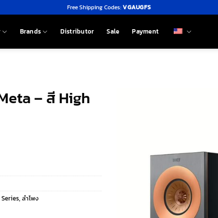
Free Shipping Codes:
VGAUGFS
y
Brands
Distributor
Sale
Payment
Meta – สี High
 Series
,
ลำโพง