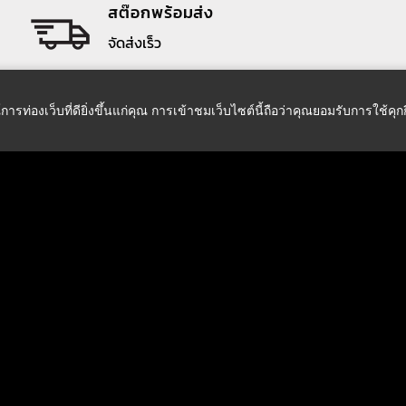
สต๊อกพร้อมส่ง
จัดส่งเร็ว
์การท่องเว็บที่ดียิ่งขึ้นแก่คุณ การเข้าชมเว็บไซต์นี้ถือว่าคุณยอมรับการใช้คุ
เกี่ยวกับเรา
ศูนย์ช่วยเหลือ
เกี่ยวกับบริษัท
ติดตามการสั่งซื้อ
ติดต่อเรา
ข้อตกลงและโยบายต่างๆ
Payment
วิธีการสั่งซื้อสินค้า
ออนไลน์ขณะนี้:
วิธีจัดส่งสินค้า
ผู้เข้าชมทั้งหมด:
7,6