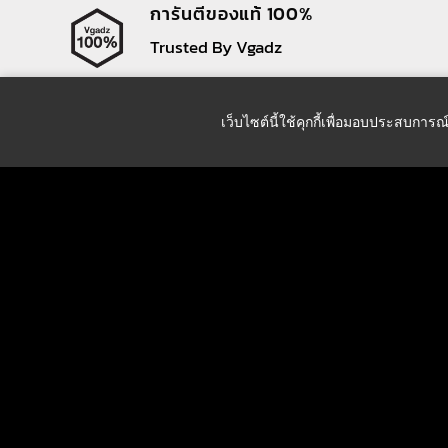
การันตีของแท้ 100%
Trusted By Vgadz
เว็บไซต์นี้ใช้คุกกี้เพื่อมอบประสบการณ
บริษัท วีแกดซ์ คอร์ปอเรชั่น จำกัด
9/7 ซอยรัชดาภิเษก 18 ห้วยขวาง
กรุงเทพฯ 10310
เบอร์โทร
Tel : +66 81 170 3446 (ฝ่ายขายออนไลน์)
Tel : +66 2 692 5216
Fax : +66 2 692 5217
Email :
web-order@vgadz.com