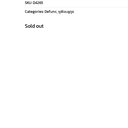
SKU:
D4265
was:
is:
Categories:
Defunc
,
หูฟังบลูทูธ
1,090 ฿.
590 ฿.
Sold out