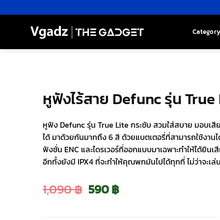
Skip
to
content
Categor
หูฟังไร้สาย Defunc รุ่น True 
หูฟัง Defunc รุ่น True Lite กระชับ สวมใส่สบาย มอบเสียง
ได้ มาด้วยกันมากถึง 6 สี ด้วยแบตเตอรี่ที่สามารถใช้งานได
ฟังชั่น ENC และไดรเวอร์ที่ออกแบบมาเฉพาะทำให้ได้ยินเส
อีกทั้งยังมี IPX4 ที่จะทำให้คุณพกมันไปได้ทุกที่ ไม่ว่าจะเล
Original
Current
1,090
฿
590
฿
price
price