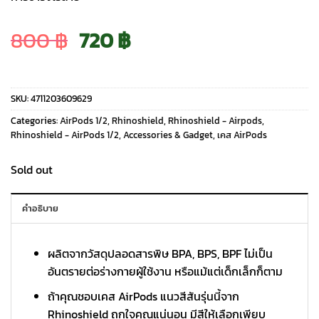
Original
Current
800
฿
720
฿
price
price
SKU:
4711203609629
was:
is:
Categories:
AirPods 1/2
,
Rhinoshield
,
Rhinoshield - Airpods
,
Rhinoshield - AirPods 1/2
,
Accessories & Gadget
,
เคส AirPods
800 ฿.
720 ฿.
Sold out
คำอธิบาย
ผลิตจากวัสดุปลอดสารพิษ BPA, BPS, BPF ไม่เป็น
อันตรายต่อร่างกายผู้ใช้งาน หรือแม้แต่เด็กเล็กก็ตาม
ถ้าคุณชอบเคส AirPods แนวสีสันรุ่นนี้จาก
Rhinoshield ถูกใจคุณแน่นอน มีสีให้เลือกเพียบ