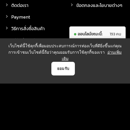
ติดต่อเรา
ข้อตกลงและโยบายต่างๆ
Payment
วิธีการสั่งซื้อสินค้า
ออนไลน์ขณะนี้:
193 คน
วิธีจัดส่งสินค้า
ผู้เข้าชม
7,595,352
เว็บไซต์นี้ใช้คุกกี้เพื่อมอบประสบการณ์การท่องเว็บที่ดียิ่งขึ้นแก่คุณ
ทั้งหมด:
คน
การเข้าชมเว็บไซต์นี้ถือว่าคุณยอมรับการใช้คุกกี้ของเรา
อ่านเพิ่ม
เติม
0
ยอมรับ
วิธีการชำระเงิน
หน้าแรก
สินค้า
Payment
บัญชี
ตระกร้า
บริการจัดส่ง