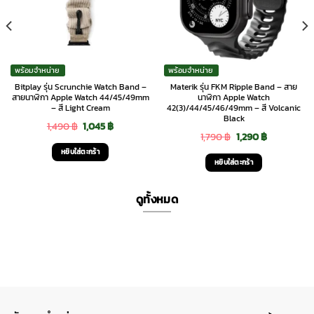
พร้อมจำหน่าย
พร้อมจำหน่าย
Bitplay รุ่น Scrunchie Watch Band –
Materik รุ่น FKM Ripple Band – สาย
สายนาฬิกา Apple Watch 44/45/49mm
นาฬิกา Apple Watch
– สี Light Cream
42(3)/44/45/46/49mm – สี Volcanic
Black
Original
Current
1,490
฿
1,045
฿
Original
Current
1,790
฿
1,290
฿
price
price
หยิบใส่ตะกร้า
price
price
was:
is:
หยิบใส่ตะกร้า
was:
is:
1,490 ฿.
1,045 ฿.
1,790 ฿.
1,290 ฿.
ดูทั้งหมด