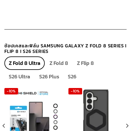
ช้อปเคสและฟิล์ม SAMSUNG GALAXY Z FOLD 8 SERIES I
FLIP 8 I S26 SERIES
Z Fold 8 Ultra
Z Fold 8
Z Flip 8
S26 Ultra
S26 Plus
S26
-10%
-10%