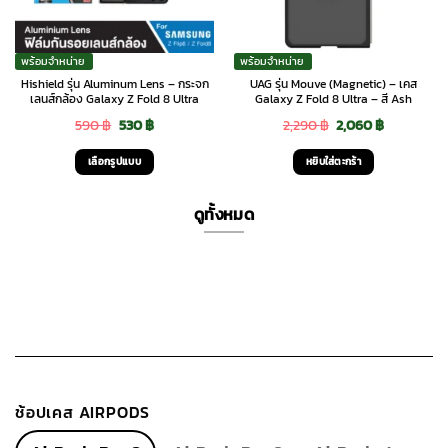
พร้อมจำหน่าย
พร้อมจำหน่าย
Hishield รุ่น Aluminum Lens – กระจก
UAG รุ่น Mouve (Magnetic) – เคส
เลนส์กล้อง Galaxy Z Fold 8 Ultra
Galaxy Z Fold 8 Ultra – สี Ash
Original
Current
Original
Current
590
฿
530
฿
2,290
฿
2,060
฿
price
price
price
price
เลือกรูปแบบ
หยิบใส่ตะกร้า
was:
is:
was:
is:
This
590 ฿.
530 ฿.
2,290 ฿.
2,060 ฿.
product
ดูทั้งหมด
has
multiple
variants.
The
options
may
be
chosen
ช้อปเคส AIRPODS
on
the