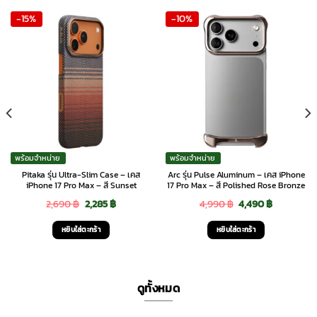
-15%
-10%
พร้อมจำหน่าย
พร้อมจำหน่าย
Pitaka รุ่น Ultra-Slim Case – เคส
Arc รุ่น Pulse Aluminum – เคส iPhone
iPhone 17 Pro Max – สี Sunset
17 Pro Max – สี Polished Rose Bronze
Original
Current
Original
Current
2,690
฿
2,285
฿
4,990
฿
4,490
฿
price
price
price
price
หยิบใส่ตะกร้า
หยิบใส่ตะกร้า
was:
is:
was:
is:
2,690 ฿.
2,285 ฿.
4,990 ฿.
4,490 ฿.
ดูทั้งหมด