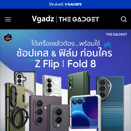
ข้าม
โค้ดส่งฟรี:
VGAUGFS
ไป
ยัง
เนื้อหา