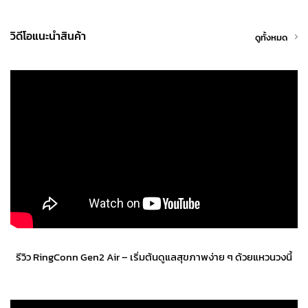
วิดีโอแนะนำสินค้า
ดูทั้งหมด
รีวิว RingConn Gen2 Air – เริ่มต้นดูแลสุขภาพง่าย ๆ ด้วยแหวนวงนี้