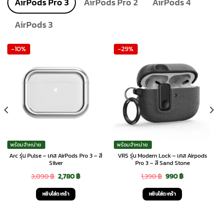
AirPods Pro 3
AirPods Pro 2
AirPods 4
product
page
AirPods 3
-10%
-29%
พร้อมจำหน่าย
พร้อมจำหน่าย
Arc รุ่น Pulse – เคส AirPods Pro 3 – สี
VRS รุ่น Modern Lock – เคส Airpods
Silver
Pro 3 – สี Sand Stone
Original
Current
Original
Current
3,090
฿
2,780
฿
1,390
฿
990
฿
price
price
price
price
หยิบใส่ตะกร้า
หยิบใส่ตะกร้า
was:
is:
was:
is:
3,090 ฿.
2,780 ฿.
1,390 ฿.
990 ฿.