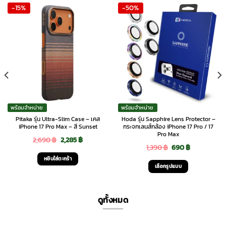
-15%
-50%
พร้อมจำหน่าย
พร้อมจำหน่าย
Pitaka รุ่น Ultra-Slim Case – เคส
Hoda รุ่น Sapphire Lens Protector –
iPhone 17 Pro Max – สี Sunset
กระจกเลนส์กล้อง iPhone 17 Pro / 17
Pro Max
Original
Current
2,690
฿
2,285
฿
Original
Current
1,390
฿
690
฿
price
price
หยิบใส่ตะกร้า
price
price
was:
is:
เลือกรูปแบบ
was:
is:
This
2,690 ฿.
2,285 ฿.
1,390 ฿.
690 ฿.
product
ดูทั้งหมด
has
multiple
variants.