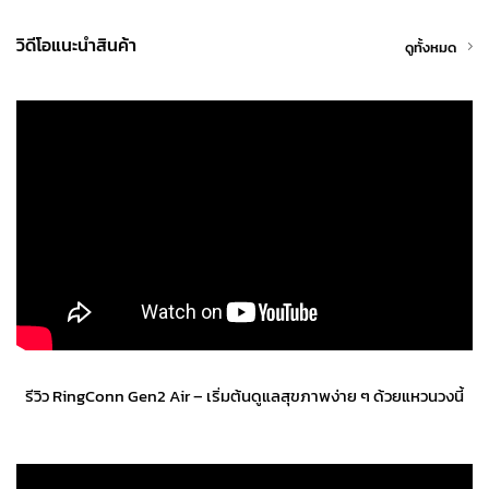
วิดีโอแนะนำสินค้า
ดูทั้งหมด
รีวิว RingConn Gen2 Air – เริ่มต้นดูแลสุขภาพง่าย ๆ ด้วยแหวนวงนี้