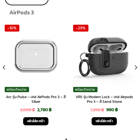
product
page
AirPods 3
-10%
-29%
พร้อมจำหน่าย
พร้อมจำหน่าย
Arc รุ่น Pulse – เคส AirPods Pro 3 – สี
VRS รุ่น Modern Lock – เคส Airpods
Silver
Pro 3 – สี Sand Stone
Original
Current
Original
Current
3,090
฿
2,780
฿
1,390
฿
990
฿
price
price
price
price
หยิบใส่ตะกร้า
หยิบใส่ตะกร้า
was:
is:
was:
is:
3,090 ฿.
2,780 ฿.
1,390 ฿.
990 ฿.