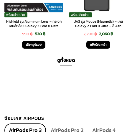
พร้อมจำหน่าย
พร้อมจำหน่าย
Hishield รุ่น Aluminum Lens – กระจก
UAG รุ่น Mouve (Magnetic) – เคส
เลนส์กล้อง Galaxy Z Fold 8 Ultra
Galaxy Z Fold 8 Ultra – สี Ash
Original
Current
Original
Current
590
฿
530
฿
2,290
฿
2,060
฿
price
price
price
price
เลือกรูปแบบ
หยิบใส่ตะกร้า
was:
is:
was:
is:
This
590 ฿.
530 ฿.
2,290 ฿.
2,060 ฿.
product
ดูทั้งหมด
has
multiple
variants.
The
options
may
be
chosen
ช้อปเคส AIRPODS
on
the
AirPods Pro 3
AirPods Pro 2
AirPods 4