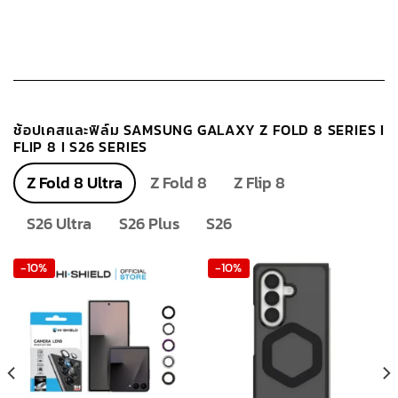
The
options
may
be
chosen
on
ช้อปเคสและฟิล์ม SAMSUNG GALAXY Z FOLD 8 SERIES I
the
FLIP 8 I S26 SERIES
product
page
Z Fold 8 Ultra
Z Fold 8
Z Flip 8
S26 Ultra
S26 Plus
S26
-10%
-10%