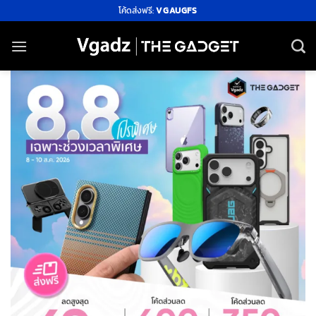
ข้าม
โค้ดส่งฟรี:
VGAUGFS
ไป
ยัง
เนื้อหา