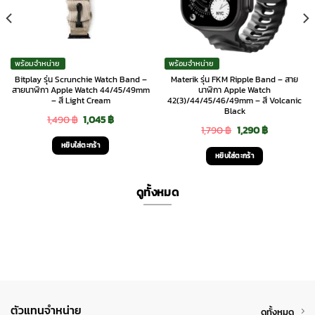
พร้อมจำหน่าย
พร้อมจำหน่าย
Bitplay รุ่น Scrunchie Watch Band –
Materik รุ่น FKM Ripple Band – สาย
สายนาฬิกา Apple Watch 44/45/49mm
นาฬิกา Apple Watch
– สี Light Cream
42(3)/44/45/46/49mm – สี Volcanic
Black
Original
Current
1,490
฿
1,045
฿
Original
Current
1,790
฿
1,290
฿
price
price
หยิบใส่ตะกร้า
price
price
was:
is:
หยิบใส่ตะกร้า
was:
is:
1,490 ฿.
1,045 ฿.
1,790 ฿.
1,290 ฿.
ดูทั้งหมด
ตัวแทนจำหน่าย
ดูทั้งหมด