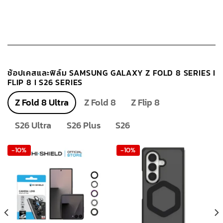
ช้อปเคสและฟิล์ม SAMSUNG GALAXY Z FOLD 8 SERIES I
FLIP 8 I S26 SERIES
Z Fold 8 Ultra
Z Fold 8
Z Flip 8
S26 Ultra
S26 Plus
S26
-10%
-10%