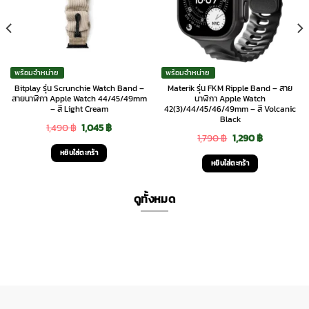
พร้อมจำหน่าย
พร้อมจำหน่าย
Bitplay รุ่น Scrunchie Watch Band –
Materik รุ่น FKM Ripple Band – สาย
สายนาฬิกา Apple Watch 44/45/49mm
นาฬิกา Apple Watch
– สี Light Cream
42(3)/44/45/46/49mm – สี Volcanic
Black
Original
Current
1,490
฿
1,045
฿
Original
Current
1,790
฿
1,290
฿
price
price
หยิบใส่ตะกร้า
price
price
was:
is:
หยิบใส่ตะกร้า
was:
is:
1,490 ฿.
1,045 ฿.
1,790 ฿.
1,290 ฿.
ดูทั้งหมด