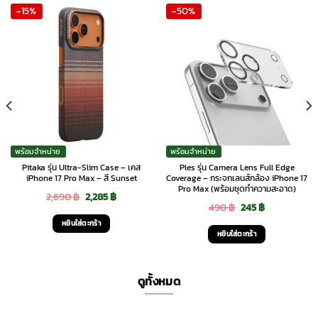
-15%
-50%
พร้อมจำหน่าย
พร้อมจำหน่าย
Pitaka รุ่น Ultra-Slim Case – เคส
Ples รุ่น Camera Lens Full Edge
iPhone 17 Pro Max – สี Sunset
Coverage – กระจกเลนส์กล้อง iPhone 17
Pro Max (พร้อมชุดทำความสะอาด)
Original
Current
2,690
฿
2,285
฿
Original
Current
490
฿
245
฿
price
price
หยิบใส่ตะกร้า
price
price
was:
is:
หยิบใส่ตะกร้า
was:
is:
2,690 ฿.
2,285 ฿.
490 ฿.
245 ฿.
ดูทั้งหมด