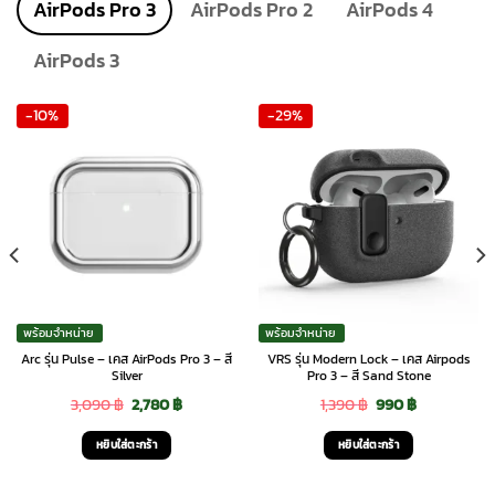
product
AirPods Pro 3
AirPods Pro 2
AirPods 4
page
AirPods 3
-10%
-29%
พร้อมจำหน่าย
พร้อมจำหน่าย
Arc รุ่น Pulse – เคส AirPods Pro 3 – สี
VRS รุ่น Modern Lock – เคส Airpods
Silver
Pro 3 – สี Sand Stone
Original
Current
Original
Current
3,090
฿
2,780
฿
1,390
฿
990
฿
price
price
price
price
หยิบใส่ตะกร้า
หยิบใส่ตะกร้า
was:
is:
was:
is: