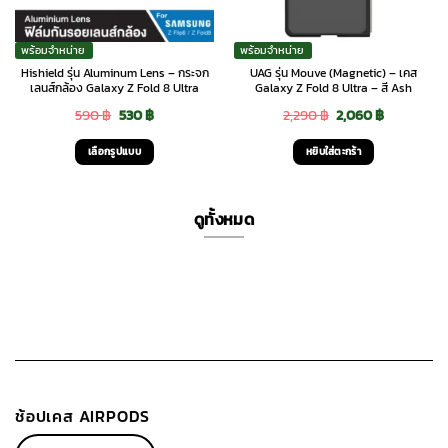
พร้อมจำหน่าย
พร้อมจำหน่าย
Hishield รุ่น Aluminum Lens – กระจก
UAG รุ่น Mouve (Magnetic) – เคส
เลนส์กล้อง Galaxy Z Fold 8 Ultra
Galaxy Z Fold 8 Ultra – สี Ash
Original
Current
Original
Current
590
฿
530
฿
2,290
฿
2,060
฿
price
price
price
price
เลือกรูปแบบ
หยิบใส่ตะกร้า
was:
is:
was:
is:
This
590 ฿.
530 ฿.
2,290 ฿.
2,060 ฿.
product
ดูทั้งหมด
has
multiple
variants.
The
options
may
be
chosen
on
ช้อปเคส AIRPODS
the