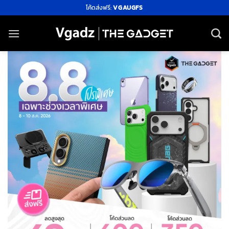
ข้าม
โค้ดส่งฟรี:
VGAUGFS
ไป
ยัง
เนื้อหา