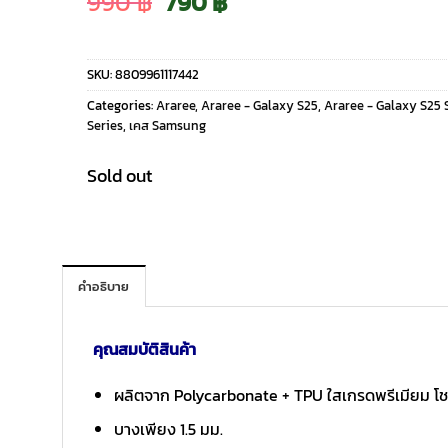
Original
Current
990
฿
790
฿
price
price
SKU:
8809961117442
was:
is:
Categories:
Araree
,
Araree - Galaxy S25
,
Araree - Galaxy S25 
Series
,
เคส Samsung
990 ฿.
790 ฿.
Sold out
คำอธิบาย
คุณสมบัติสินค้า
ผลิตจาก Polycarbonate + TPU ใสเกรดพรีเมียม โชว์
บางเพียง 1.5 มม.