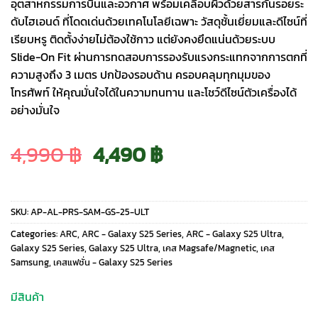
อุตสาหกรรมการบินและอวกาศ พร้อมเคลือบผิวด้วยสารกันรอยระ
ดับไฮเอนด์ ที่โดดเด่นด้วยเทคโนโลยีเฉพาะ วัสดุชั้นเยี่ยมและดีไซน์ที่
เรียบหรู ติดตั้งง่ายไม่ต้องใช้กาว แต่ยังคงยึดแน่นด้วยระบบ
Slide-On Fit ผ่านการทดสอบการรองรับแรงกระแทกจากการตกที่
ความสูงถึง 3 เมตร ปกป้องรอบด้าน ครอบคลุมทุกมุมของ
โทรศัพท์ ให้คุณมั่นใจได้ในความทนทาน และโชว์ดีไซน์ตัวเครื่องได้
อย่างมั่นใจ
Original
Current
4,990
฿
4,490
฿
price
price
SKU:
AP-AL-PRS-SAM-GS-25-ULT
was:
is:
Categories:
ARC
,
ARC - Galaxy S25 Series
,
ARC - Galaxy S25 Ultra
,
Galaxy S25 Series
,
Galaxy S25 Ultra
,
เคส Magsafe/Magnetic
,
เคส
Samsung
,
เคสแฟชั่น - Galaxy S25 Series
4,990 ฿.
4,490 ฿.
มีสินค้า