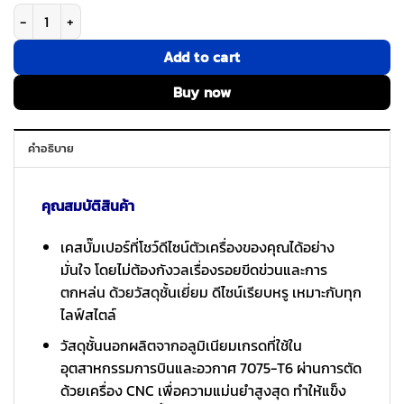
จำนวน Arc รุ่น Pulse Aluminum - เคส Galaxy S25 Ultra - สี Rose Bronze 
Add to cart
Buy now
คำอธิบาย
คุณสมบัติสินค้า
เคสบั๊มเปอร์ที่โชว์ดีไซน์ตัวเครื่องของคุณได้อย่าง
มั่นใจ โดยไม่ต้องกังวลเรื่องรอยขีดข่วนและการ
ตกหล่น ด้วยวัสดุชั้นเยี่ยม ดีไซน์เรียบหรู เหมาะกับทุก
ไลฟ์สไตล์
วัสดุชั้นนอกผลิตจากอลูมิเนียมเกรดที่ใช้ใน
อุตสาหกรรมการบินและอวกาศ 7075-T6 ผ่านการตัด
ด้วยเครื่อง CNC เพื่อความแม่นยำสูงสุด ทำให้แข็ง