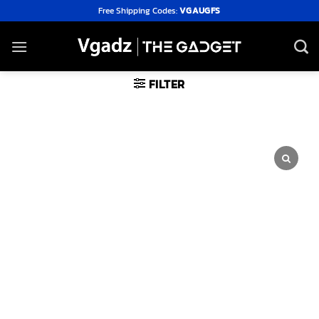
Skip
Free Shipping Codes:
VGAUGFS
to
content
FILTER