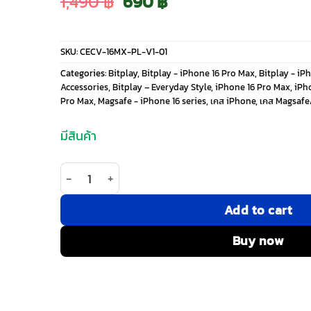
Original
Current
1,490
฿
690
฿
price
price
SKU:
CECV-16MX-PL-V1-01
was:
is:
Categories:
Bitplay
,
Bitplay - iPhone 16 Pro Max
,
Bitplay - iP
Accessories
,
Bitplay – Everyday Style
,
iPhone 16 Pro Max
,
iPho
1,490 ฿.
690 ฿.
Pro Max
,
Magsafe - iPhone 16 series
,
เคส iPhone
,
เคส Magsafe
มีสินค้า
จำนวน Bitplay รุ่น Wander Case (Crystal) - เคส iP
Add to cart
Buy now