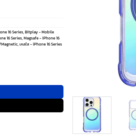
hone 16 Series
,
Bitplay - Mobile
ne 16 Series
,
Magsafe - iPhone 16
/Magnetic
,
เคสใส - iPhone 16 Series
hone 16 Pro Max - สี Purple ชิ้น