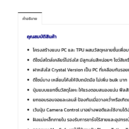
คำอธิบาย
คุณสมบัติสินค้า
โครงสร้างแบบ PC และ TPU ผสมวัสดุหลายชั้นเพื่
ดีไซน์สไตล์เคลียร์โปร่งใส มีลูกเล่นสีหน่อยๆ โชว์สี
ฝาหลังใส Crystal Version เป็น PC ที่เคลือบกันรอย
ดีไซน์บาง เหลี่ยมโค้งให้จับถนัดมือ ไม่เพิ่ม bulk มาก
ปุ่มแบบแยกชิ้นวัสดุโลหะ ให้แรงตอบสนองแน่น ฟีลสัม
ยกขอบรอบจอและเลนส์ ป้องกันเมื่อวางคว่ำหรือเกิ
เว้นปุ่ม Camera Control มาอย่างพอดีและใช้งานได้ง
ฝังแม่เหล็กภายใน รองรับการชาร์จไร้สายและอุปกรณ์