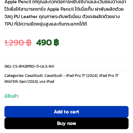
Apple Pencil ให้คุณสะดวกต่อการหยิบใช้งานและเว้นช่องว่างเอา
ไว้เพื่อให้สามารถชาร์จ Apple Pencil ได้เมื่อเก็บ ฝาพับผลิตด้วย
วัสดุ PU Leather คุณภาพระดับพรีเมี่ยม ตัวเคสผลิตด้วยยาง
TPU ที่มีความยืดหยุ่นสูงและกันกระแทกได้ดี
Original
Current
1,290
฿
490
฿
price
price
SKU:
CS-IPADPRO-11-ULS-NV
was:
is:
Categories:
CaseStudi
,
CaseStudi - iPad Pro 11" (2024)
,
iPad Pro 11"
(M4/5th Gen/2024)
,
เคส iPad
1,290 ฿.
490 ฿.
มีสินค้า
Add to cart
Buy now