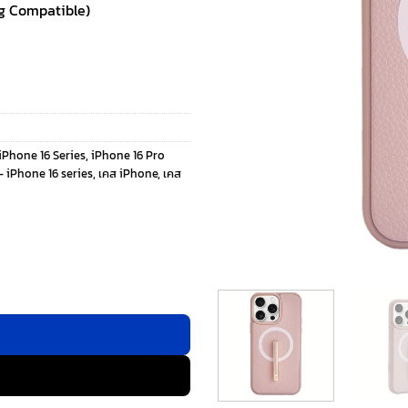
ng Compatible)
iPhone 16 Series
,
iPhone 16 Pro
 iPhone 16 series
,
เคส iPhone
,
เคส
hone Case with Single Pole stand - เคส iPhone 16 Pro Max - 