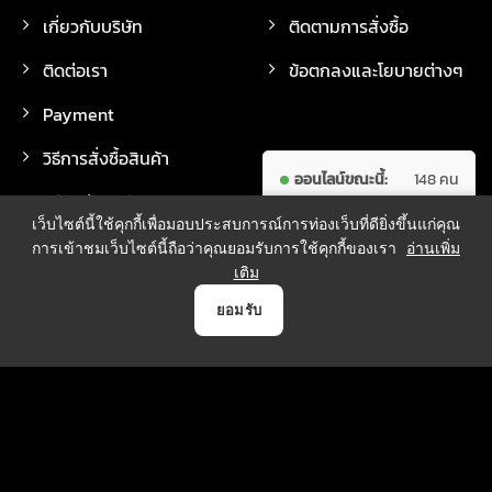
เกี่ยวกับบริษัท
ติดตามการสั่งซื้อ
ติดต่อเรา
ข้อตกลงและโยบายต่างๆ
Payment
วิธีการสั่งซื้อสินค้า
ออนไลน์ขณะนี้:
148 คน
วิธีจัดส่งสินค้า
ผู้เข้าชม
7,631,025
เว็บไซต์นี้ใช้คุกกี้เพื่อมอบประสบการณ์การท่องเว็บที่ดียิ่งขึ้นแก่คุณ
ทั้งหมด:
คน
การเข้าชมเว็บไซต์นี้ถือว่าคุณยอมรับการใช้คุกกี้ของเรา
อ่านเพิ่ม
เติม
0
ยอมรับ
วิธีการชำระเงิน
หน้าแรก
สินค้า
Payment
บัญชี
ตระกร้า
บริการจัดส่ง