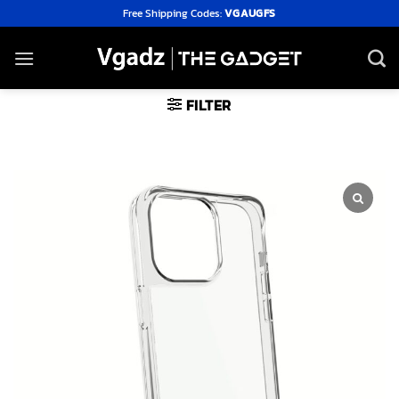
Skip
Free Shipping Codes:
VGAUGFS
to
content
FILTER