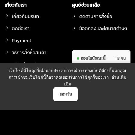
เกี่ยวกับเรา
ศูนย์ช่วยเหลือ
เกี่ยวกับบริษัท
ติดตามการสั่งซื้อ
ติดต่อเรา
ข้อตกลงและโยบายต่างๆ
Payment
วิธีการสั่งซื้อสินค้า
ออนไลน์ขณะนี้:
113 คน
วิธีจัดส่งสินค้า
ผู้เข้าชม
7,730,572
เว็บไซต์นี้ใช้คุกกี้เพื่อมอบประสบการณ์การท่องเว็บที่ดียิ่งขึ้นแก่คุณ
ทั้งหมด:
คน
การเข้าชมเว็บไซต์นี้ถือว่าคุณยอมรับการใช้คุกกี้ของเรา
อ่านเพิ่ม
เติม
0
ยอมรับ
วิธีการชำระเงิน
หน้าแรก
สินค้า
Payment
บัญชี
ตระกร้า
บริการจัดส่ง