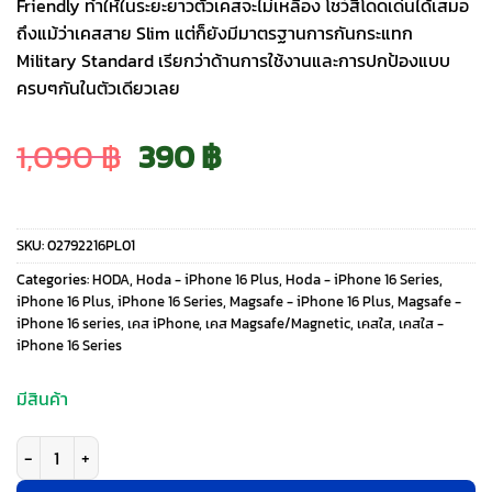
Friendly ทำให้ในระยะยาวตัวเคสจะไม่เหลือง โชว์สีโดดเด่นได้เสมอ
ถึงแม้ว่าเคสสาย Slim แต่ก็ยังมีมาตรฐานการกันกระแทก
Military Standard เรียกว่าด้านการใช้งานและการปกป้องแบบ
ครบๆกันในตัวเดียวเลย
Original
Current
1,090
฿
390
฿
price
price
SKU:
02792216PL01
was:
is:
Categories:
HODA
,
Hoda - iPhone 16 Plus
,
Hoda - iPhone 16 Series
,
iPhone 16 Plus
,
iPhone 16 Series
,
Magsafe - iPhone 16 Plus
,
Magsafe -
iPhone 16 series
,
เคส iPhone
,
เคส Magsafe/Magnetic
,
เคสใส
,
เคสใส -
1,090 ฿.
390 ฿.
iPhone 16 Series
มีสินค้า
จำนวน Hoda รุ่น Slim Defender With Magnet - เคส iPhone 16 Plus - สี Cle