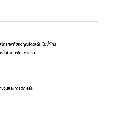
โทรศัพท์ของคุณโดดเด่น ไม่ซ้ำใคร
ขึ้นใหม่มาในแต่ละชิ้น
ีดข่วนและการตกหล่น