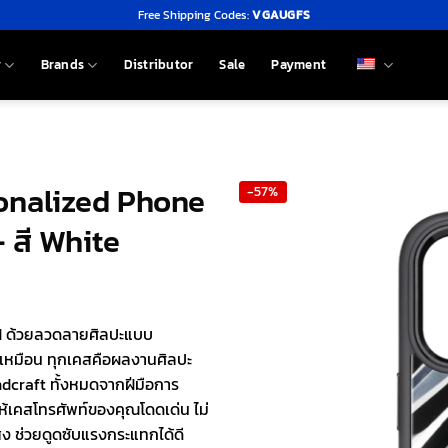
Free Shipping Codes:
VGAUGFS
y
Brands
Distributor
Sale
Payment
sonalized Phone
-57%
 สี White
zed ด้วยลวดลายศิลปะแบบ
รเหมือน ทุกเคสคือผลงานศิลปะ
andcraft ทั้งหมดจากฝีมือการ
้เคสโทรศัพท์ของคุณโดดเด่น ไม่
ูง ช่วยดูดซับแรงกระแทกได้ดี