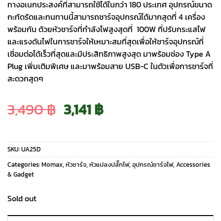
ทางอเนกประสงค์ที่สามารถใช้ได้ในกว่า 180 ประเทศ อุปกรณ์ขนาด
กะทัดรัดและทนทานนี้สามารถชาร์จอุปกรณ์ได้มากสุดที่ 4 เครื่อง
พร้อมกัน ด้วยหัวชาร์จที่กำลังไฟสูงสุดที่ 100W ที่ปรับกระแสไฟ
และแรงดันไฟในการชาร์จให้เหมาะสมที่สุดเพื่อให้ชาร์จอุปกรณ์ที่
เชื่อมต่อได้เร็วที่สุดและมีประสิทธิภาพสูงสุด มาพร้อมช่อง Type A
Plug เพิ่มเติมพิเศษ และมาพร้อมสาย USB-C ในตัวเพื่อการชาร์จที่
สะดวกสุดๆ
Original
Current
3,490
฿
3,141
฿
price
price
SKU:
UA25D
was:
is:
Categories:
Momax
,
หัวชาร์จ
,
หัวแปลงปลั๊กไฟ
,
อุปกรณ์ชาร์จไฟ
,
Accessories
& Gadget
3,490 ฿.
3,141 ฿.
Sold out