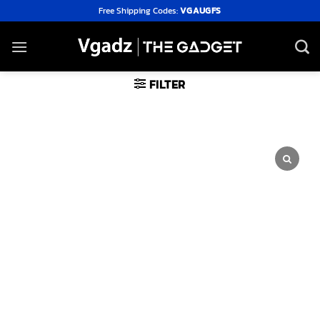
Skip
Free Shipping Codes:
VGAUGFS
to
content
FILTER