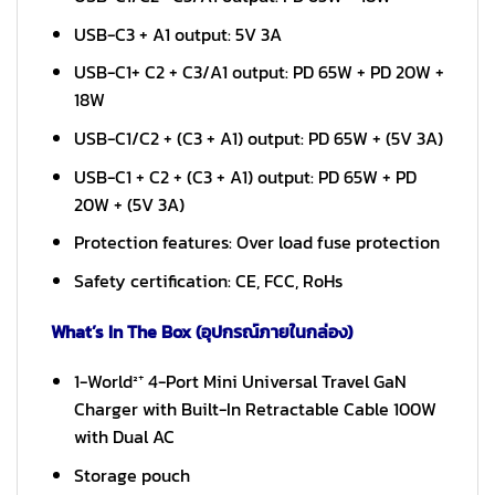
USB-C3 + A1 output: 5V 3A
USB-C1+ C2 + C3/A1 output: PD 65W + PD 20W +
18W
USB-C1/C2 + (C3 + A1) output: PD 65W + (5V 3A)
USB-C1 + C2 + (C3 + A1) output: PD 65W + PD
20W + (5V 3A)
Protection features: Over load fuse protection
Safety certification: CE, FCC, RoHs
What’s In The Box (อุปกรณ์ภายในกล่อง)
1-World²⁺ 4-Port Mini Universal Travel GaN
Charger with Built-In Retractable Cable 100W
with Dual AC
Storage pouch