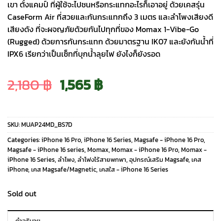
เขา ตั้งแคมป์ ที่ผู้ใช้จะไปชนหรือกระแทกอะไรก็เอาอยู่ ด้วยเคสรุ่น
CaseForm Air ที่สวยและกันกระแทกถึง 3 เมตร และลำโพงเสียงดี
เสียงดัง ที่จะผจญภัยด้วยกันไปทุกที่ของ Momax 1-Vibe-Go
(Rugged) ด้วยการกันกระแทก ด้วยมาตรฐาน IK07 และยังกันน้ำที่
IPX6 เรียกว่าเป็นเซ็ทที่บุกน้ำลุยไฟ ยังไงก็ยังรอด
Original
Current
2,180
฿
1,565
฿
price
price
SKU:
MUAP24MD_BS7D
was:
is:
Categories:
iPhone 16 Pro
,
iPhone 16 Series
,
Magsafe - iPhone 16 Pro
,
Magsafe - iPhone 16 series
,
Momax
,
Momax - iPhone 16 Pro
,
Momax -
iPhone 16 Series
,
ลำโพง
,
ลำโฟงไร้สายพกพา
,
อุปกรณ์เสริม Magsafe
,
เคส
2,180 ฿.
1,565 ฿.
iPhone
,
เคส Magsafe/Magnetic
,
เคสใส - iPhone 16 Series
Sold out
คำอธิบาย