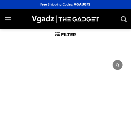
Skip
Free Shipping Codes:
VGAUGFS
to
content
FILTER