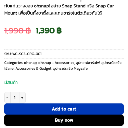
กับแท่นวางของ ohsnap! อย่าง Snap Stand หรือ Snap Car
Mount เพื่อเป็นทั้งขาตั้งและแท่นชาร์จในตัวเดียวกันได้
Original
Current
1,990
฿
1,390
฿
price
price
SKU:
WC-SC3-CRG-001
was:
is:
Categories:
ohsnap
,
ohsnap - Accessories
,
อุปกรณ์ชาร์จไฟ
,
อุปกรณ์ชาร์จ
ไร้สาย
,
Accessories & Gadget
,
อุปกรณ์เสริม Magsafe
1,990 ฿.
1,390 ฿.
มีสินค้า
จำนวน ohsnap! รุ่น Snap Charge Qi2 - แท่นชาร์จไร้สาย - สี Crocodile Gree
Add to cart
Buy now