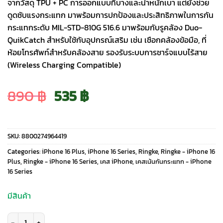
จากวัสดุ TPU + PC การออกแบบที่บางและน้ำหนักเบา แต่ยังช่วย
ดูดซับแรงกระแทก มาพร้อมการปกป้องและประสิทธิภาพในการกัน
กระแทกระดับ MIL-STD-810G 516.6 มาพร้อมกับรูคล้อง Duo-
QuikCatch สำหรับใช้กับอุปกรณ์เสริม เช่น เชือกคล้องข้อมือ, ที่
ห้อยโทรศัพท์สำหรับคล้องสาย รองรับระบบการชาร์จแบบไร้สาย
(Wireless Charging Compatible)
Original
Current
890
฿
535
฿
price
price
SKU:
8800274964419
was:
is:
Categories:
iPhone 16 Plus
,
iPhone 16 Series
,
Ringke
,
Ringke - iPhone 16
Plus
,
Ringke - iPhone 16 Series
,
เคส iPhone
,
เคสเน้นกันกระแทก - iPhone
16 Series
890 ฿.
535 ฿.
มีสินค้า
จำนวน Ringke รุ่น Fusion Design - เคส iPhone 16 Plus - ลาย Seoul Map B