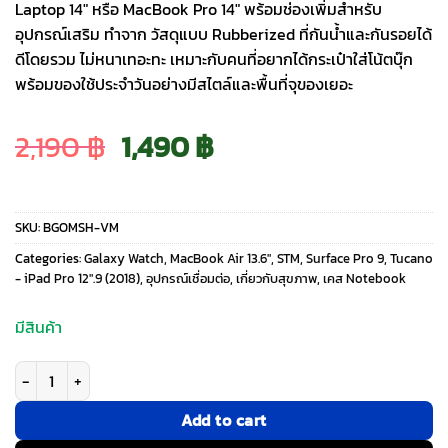
Laptop 14″ หรือ MacBook Pro 14″ พร้อมช่องเพิ่มสำหรับ
อุปกรณ์เสริม ทำจาก วัสดุแบบ Rubberized ที่กันน้ำและกันรอยได้
ดีโดยรวม ไม่หนาเทอะทะ เหมาะกับคนที่อยากได้กระเป๋าใส่โน้ตบุ๊ก
พร้อมของใช้ประจำวันอย่างมีสไตล์และพื้นที่จุของเยอะ
Original
Current
2,190
฿
1,490
฿
price
price
SKU:
BGOMSH-VM
was:
is:
Categories:
Galaxy Watch
,
MacBook Air 13.6″
,
STM
,
Surface Pro 9
,
Tucano
- iPad Pro 12".9 (2018)
,
อุปกรณ์เชื่อมต่อ
,
เกี่ยวกับสุขภาพ
,
เคส Notebook
2,190 ฿.
1,490 ฿.
มีสินค้า
จำนวน Tucano รุ่น GOMMO Shopper - กระเป๋าถือ Laptop 14"/ MacBook Pro 1
Add to cart