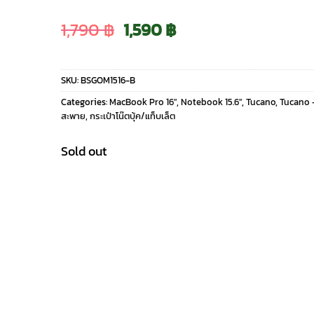
Original
Current
1,790
฿
1,590
฿
price
price
SKU:
BSGOM1516-B
was:
is:
Categories:
MacBook Pro 16″
,
Notebook 15.6"
,
Tucano
,
Tucano 
สะพาย
,
กระเป๋าโน๊ตบุ้ค/แท็บเล็ต
1,790 ฿.
1,590 ฿.
Sold out