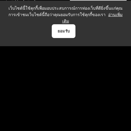
วิธีจัดส่งสินค้า
ผู้เข้าชม
7,619,682
เว็บไซต์นี้ใช้คุกกี้เพื่อมอบประสบการณ์การท่องเว็บที่ดียิ่งขึ้นแก่คุณ
ทั้งหมด:
คน
การเข้าชมเว็บไซต์นี้ถือว่าคุณยอมรับการใช้คุกกี้ของเรา
อ่านเพิ่ม
เติม
0
ยอมรับ
วิธีการชำระเงิน
หน้าแรก
สินค้า
Payment
บัญชี
ตระกร้า
บริการจัดส่ง
Copyrights © 2021 & All Rights Reserved Vgadz Corporation Co.,Ltd