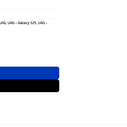
UAG
,
UAG - Galaxy S25
,
UAG -
lack ชิ้น