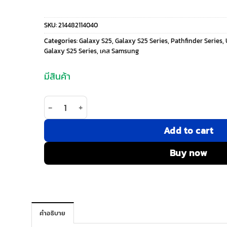
price
price
SKU:
214482114040
was:
is:
Categories:
Galaxy S25
,
Galaxy S25 Series
,
Pathfinder Series
,
Galaxy S25 Series
,
เคส Samsung
1,690 ฿.
1,185 ฿.
มีสินค้า
จำนวน UAG รุ่น Pathfinder - เคส Galaxy S25 - สี B
Add to cart
Buy now
คำอธิบาย