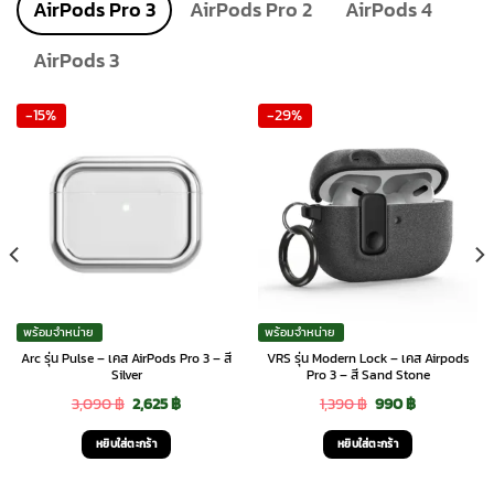
product
AirPods Pro 3
AirPods Pro 2
AirPods 4
page
AirPods 3
-15%
-29%
พร้อมจำหน่าย
พร้อมจำหน่าย
Arc รุ่น Pulse – เคส AirPods Pro 3 – สี
VRS รุ่น Modern Lock – เคส Airpods
Silver
Pro 3 – สี Sand Stone
Original
Current
Original
Current
3,090
฿
2,625
฿
1,390
฿
990
฿
price
price
price
price
หยิบใส่ตะกร้า
หยิบใส่ตะกร้า
was:
is:
was:
is: