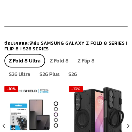
ช้อปเคสและฟิล์ม SAMSUNG GALAXY Z FOLD 8 SERIES I
FLIP 8 I S26 SERIES
Z Fold 8 Ultra
Z Fold 8
Z Flip 8
S26 Ultra
S26 Plus
S26
-10%
-10%