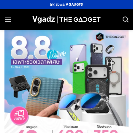
ข้าม
โค้ดส่งฟรี:
VGAUGFS
ไป
ยัง
เนื้อหา