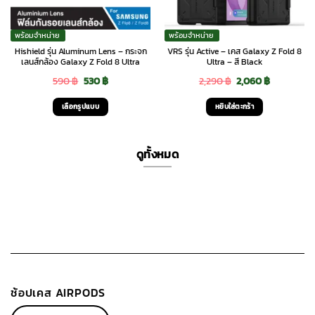
พร้อมจำหน่าย
พร้อมจำหน่าย
Hishield รุ่น Aluminum Lens – กระจก
VRS รุ่น Active – เคส Galaxy Z Fold 8
เลนส์กล้อง Galaxy Z Fold 8 Ultra
Ultra – สี Black
Original
Current
Original
Current
590
฿
530
฿
2,290
฿
2,060
฿
price
price
price
price
เลือกรูปแบบ
หยิบใส่ตะกร้า
was:
is:
was:
is:
This
590 ฿.
530 ฿.
2,290 ฿.
2,060 ฿.
product
ดูทั้งหมด
has
multiple
variants.
The
options
may
be
chosen
on
ช้อปเคส AIRPODS
the