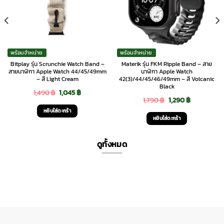
พร้อมจำหน่าย
พร้อมจำหน่าย
Bitplay รุ่น Scrunchie Watch Band –
Materik รุ่น FKM Ripple Band – สาย
สายนาฬิกา Apple Watch 44/45/49mm
นาฬิกา Apple Watch
– สี Light Cream
42(3)/44/45/46/49mm – สี Volcanic
Black
Original
Current
1,490
฿
1,045
฿
Original
Current
1,790
฿
1,290
฿
price
price
หยิบใส่ตะกร้า
price
price
was:
is:
หยิบใส่ตะกร้า
was:
is:
1,490 ฿.
1,045 ฿.
1,790 ฿.
1,290 ฿.
ดูทั้งหมด