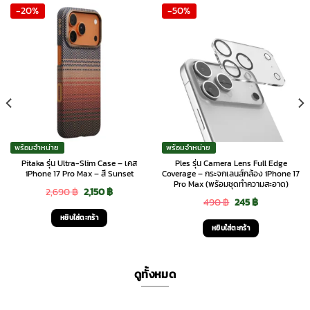
-20%
-50%
พร้อมจำหน่าย
พร้อมจำหน่าย
Pitaka รุ่น Ultra-Slim Case – เคส
Ples รุ่น Camera Lens Full Edge
iPhone 17 Pro Max – สี Sunset
Coverage – กระจกเลนส์กล้อง iPhone 17
Pro Max (พร้อมชุดทำความสะอาด)
Original
Current
2,690
฿
2,150
฿
Original
Current
490
฿
245
฿
price
price
หยิบใส่ตะกร้า
price
price
was:
is:
หยิบใส่ตะกร้า
was:
is:
.
2,690 ฿.
2,150 ฿.
490 ฿.
245 ฿.
ดูทั้งหมด