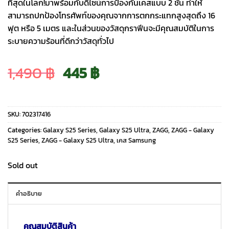
ที่สุดในโลก!มาพร้อมกับดีไซน์การป้องกันเคสแบบ 2 ชั้น ทำให้
สามารถปกป้องโทรศัพท์ของคุณจากการตกกระแทกสูงสุดถึง 16
ฟุต หรือ 5 เมตร และในส่วนของวัสดุกราฟีนจะมีคุณสมบัติในการ
ระบายความร้อนที่ดีกว่าวัสดุทั่วไป
Original
Current
1,490
฿
445
฿
price
price
SKU:
702317416
was:
is:
Categories:
Galaxy S25 Series
,
Galaxy S25 Ultra
,
ZAGG
,
ZAGG - Galaxy
S25 Series
,
ZAGG - Galaxy S25 Ultra
,
เคส Samsung
1,490 ฿.
445 ฿.
Sold out
คำอธิบาย
คุณสมบัติสินค้า